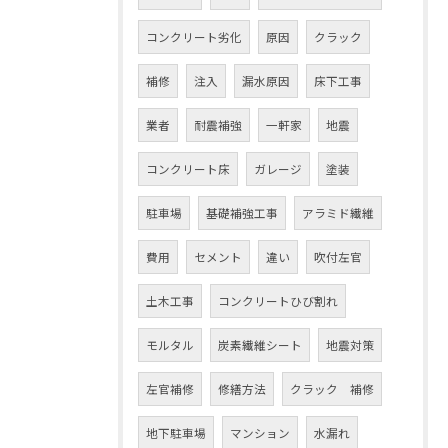
コンクリート劣化
原因
クラック
補修
注入
漏水原因
床下工事
業者
耐震補強
一軒家
地震
コンクリート床
ガレージ
塗装
駐車場
基礎補強工事
アラミド繊維
費用
セメント
違い
吹付左官
土木工事
コンクリートひび割れ
モルタル
炭素繊維シート
地震対策
左官補修
修繕方法
クラック 補修
地下駐車場
マンション
水漏れ