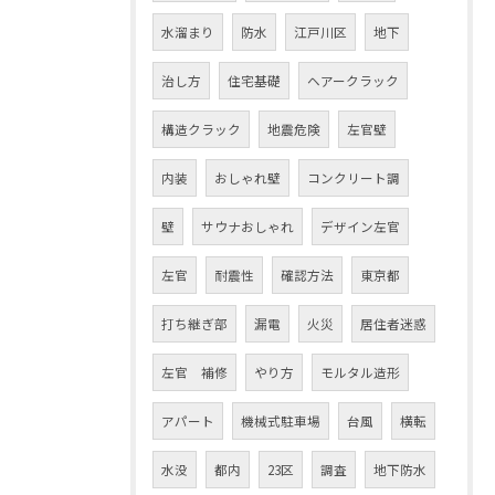
水溜まり
防水
江戸川区
地下
治し方
住宅基礎
ヘアークラック
構造クラック
地震危険
左官壁
内装
おしゃれ壁
コンクリート調
壁
サウナおしゃれ
デザイン左官
左官
耐震性
確認方法
東京都
打ち継ぎ部
漏電
火災
居住者迷惑
左官 補修
やり方
モルタル造形
アパート
機械式駐車場
台風
横転
水没
都内
23区
調査
地下防水