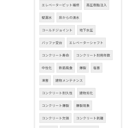
エレベーターピット補修
高圧樹脂注入
壁漏水
床からの湧水
コールドジョイント
地下水圧
バッファ受台
エレベーターシャフト
コンクリート寿命
コンクリート耐用年数
中性化
鉄筋腐食
爆裂
塩害
凍害
建物メンテナンス
コンクリート耐久性
建物劣化
コンクリート爆裂
爆裂現象
コンクリート欠損
コンクリート剥離