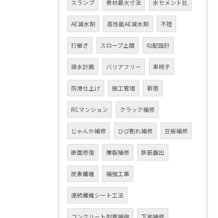
スランプ
骨材最大寸法
水セメント比
AE減水剤
高性能AE減水剤
不陸
打継ぎ
スロープ土間
勾配設計
排水計画
バリアフリー
車椅子
防滑仕上げ
施工管理
新宿
RCマンション
クラック補修
じゃんか補修
ひび割れ補修
豆板補修
断面修復
爆裂補修
鉄筋露出
炭素繊維
補強工事
連続繊維シート工法
コンクリート耐震補強
下地補修