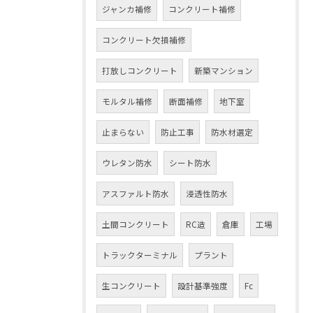
ジャンカ補修
コンクリート補修
コンクリート欠損補修
打放しコンクリート
新築マンション
モルタル補修
断面補修
地下室
止まらない
防止工事
防水材選定
ウレタン防水
シート防水
アスファルト防水
浸透性防水
土間コンクリート
RC造
倉庫
工場
トラックターミナル
プラント
生コンクリート
設計基準強度
Fc