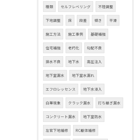
種類
セルフレベリング
不陸調整
下地調整
床
段差
傾き
平滑
施工方法
施工事例
基礎補強
住宅補強
老朽化
勾配不良
排水不良
地下水
高圧注入
地下室漏水
地下室水漏れ
エフロレッセンス
地下水浸入
白華現象
クラック漏水
打ち継ぎ漏水
コンクリート漏水
地下室防水
左官下地補修
RC躯体補修