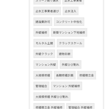
スリーブ周り漏水
止水工事業者
止水工事業者選び
止水注入
建設業許可
コンクリート中性化
外壁補修
新築マンション下地補修
モルタル土間
クラックスケール
外壁クラック
建物診断
マンション外壁
外壁ひび割れ
大規模修繕
長期修繕計画
修繕積立金
管理組合
マンション 外壁補修
大規模修繕 外壁ひび割れ
修繕積立金 外壁補修
管理組合 外壁補修