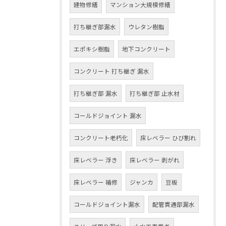
建物修繕
マンション大規模修繕
打ち継ぎ部漏水
ウレタン樹脂
エポキシ樹脂
地下コンクリート
コンクリート 打ち継ぎ 漏水
打ち継ぎ部 漏水
打ち継ぎ部 止水材
コールドジョイント 漏水
コンクリート老朽化
床レベラー ひび割れ
床レベラー 浮き
床レベラー 剥がれ
床レベラー 補修
ジャンカ
豆板
コールドジョイント漏水
配管貫通部漏水