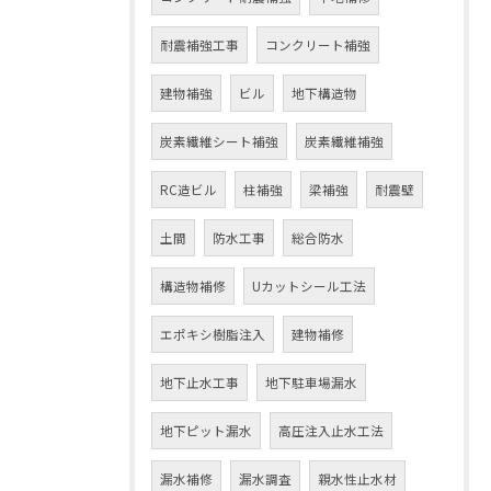
耐震補強工事
コンクリート補強
建物補強
ビル
地下構造物
炭素繊維シート補強
炭素繊維補強
RC造ビル
柱補強
梁補強
耐震壁
土間
防水工事
総合防水
構造物補修
Uカットシール工法
エポキシ樹脂注入
建物補修
地下止水工事
地下駐車場漏水
地下ピット漏水
高圧注入止水工法
漏水補修
漏水調査
親水性止水材