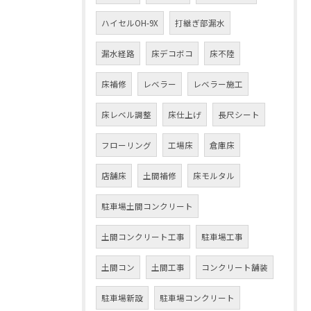
ハイセルOH-9X
打継ぎ部漏水
漏水経路
床デコボコ
床不陸
床補修
レベラー
レベラー施工
床レベル調整
床仕上げ
長尺シート
フローリング
工場床
倉庫床
店舗床
土間補修
床モルタル
駐車場土間コンクリート
土間コンクリート工事
駐車場工事
土間コン
土間工事
コンクリート舗装
駐車場新設
駐車場コンクリート