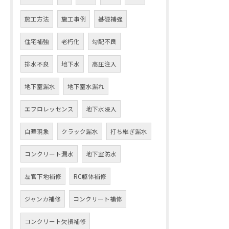
施工方法
施工事例
基礎補強
住宅補強
老朽化
勾配不良
排水不良
地下水
高圧注入
地下室漏水
地下室水漏れ
エフロレッセンス
地下水浸入
白華現象
クラック漏水
打ち継ぎ漏水
コンクリート漏水
地下室防水
左官下地補修
RC躯体補修
ジャンカ補修
コンクリート補修
コンクリート欠損補修