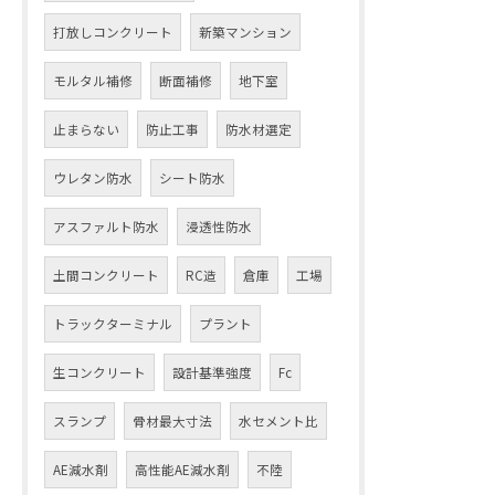
打放しコンクリート
新築マンション
モルタル補修
断面補修
地下室
止まらない
防止工事
防水材選定
ウレタン防水
シート防水
アスファルト防水
浸透性防水
土間コンクリート
RC造
倉庫
工場
トラックターミナル
プラント
生コンクリート
設計基準強度
Fc
スランプ
骨材最大寸法
水セメント比
AE減水剤
高性能AE減水剤
不陸