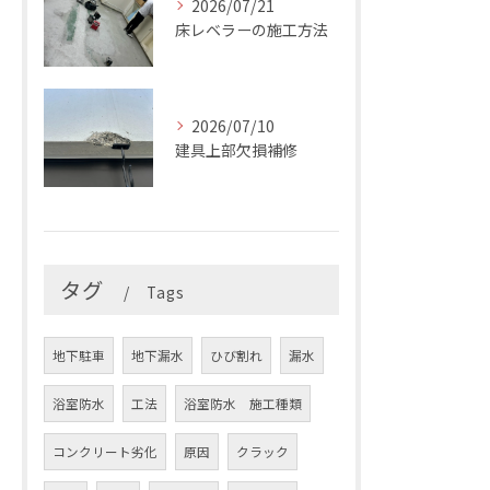
2026/07/21
床レベラーの施工方法
2026/07/10
建具上部欠損補修
タグ
Tags
地下駐車
地下漏水
ひび割れ
漏水
浴室防水
工法
浴室防水 施工種類
コンクリート劣化
原因
クラック