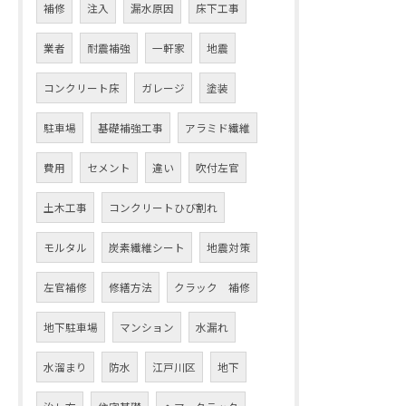
補修
注入
漏水原因
床下工事
業者
耐震補強
一軒家
地震
コンクリート床
ガレージ
塗装
駐車場
基礎補強工事
アラミド繊維
費用
セメント
違い
吹付左官
土木工事
コンクリートひび割れ
モルタル
炭素繊維シート
地震対策
左官補修
修繕方法
クラック 補修
地下駐車場
マンション
水漏れ
水溜まり
防水
江戸川区
地下