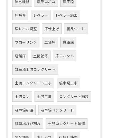
漏水経路
床デコボコ
床不陸
床補修
レベラー
レベラー施工
床レベル調整
床仕上げ
長尺シート
フローリング
工場床
倉庫床
店舗床
土間補修
床モルタル
駐車場土間コンクリート
土間コンクリート工事
駐車場工事
土間コン
土間工事
コンクリート舗装
駐車場新設
駐車場コンクリート
駐車場ひび割れ
土間コンクリート補修
勾配調整
おしゃれ
打放し補修