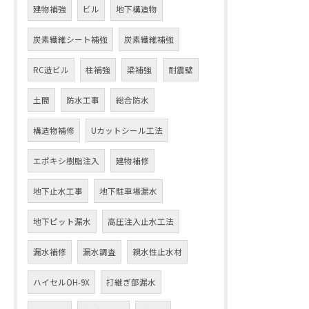
建物補強
ビル
地下構造物
炭素繊維シート補強
炭素繊維補強
RC造ビル
柱補強
梁補強
耐震壁
土間
防水工事
総合防水
構造物補修
Uカットシール工法
エポキシ樹脂注入
建物補修
地下止水工事
地下駐車場漏水
地下ピット漏水
高圧注入止水工法
漏水補修
漏水調査
親水性止水材
ハイセルOH-9X
打継ぎ部漏水