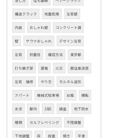
治し方
住宅基礎
ヘアークラック
構造クラック
地震危険
左官壁
内装
おしゃれ壁
コンクリート調
壁
サウナおしゃれ
デザイン左官
左官
耐震性
確認方法
東京都
打ち継ぎ部
漏電
火災
居住者迷惑
左官 補修
やり方
モルタル造形
アパート
機械式駐車場
台風
横転
水没
都内
23区
調査
地下防水
種類
セルフレベリング
不陸調整
下地調整
床
段差
傾き
平滑