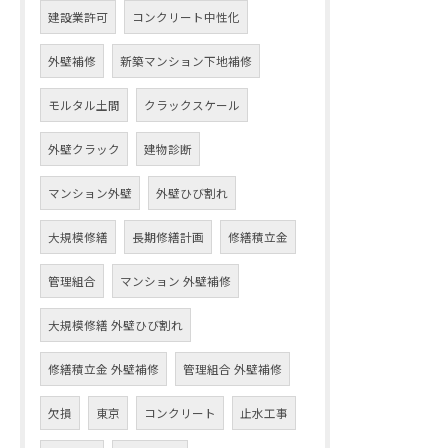
建設業許可
コンクリート中性化
外壁補修
新築マンション下地補修
モルタル土間
クラックスケール
外壁クラック
建物診断
マンション外壁
外壁ひび割れ
大規模修繕
長期修繕計画
修繕積立金
管理組合
マンション 外壁補修
大規模修繕 外壁ひび割れ
修繕積立金 外壁補修
管理組合 外壁補修
欠損
東京
コンクリート
止水工事