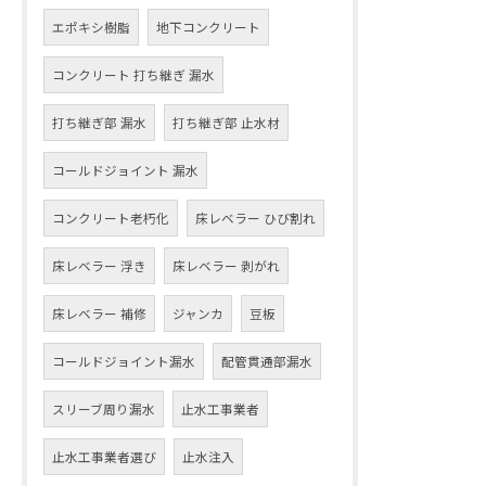
エポキシ樹脂
地下コンクリート
コンクリート 打ち継ぎ 漏水
打ち継ぎ部 漏水
打ち継ぎ部 止水材
コールドジョイント 漏水
コンクリート老朽化
床レベラー ひび割れ
床レベラー 浮き
床レベラー 剥がれ
床レベラー 補修
ジャンカ
豆板
コールドジョイント漏水
配管貫通部漏水
スリーブ周り漏水
止水工事業者
止水工事業者選び
止水注入