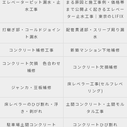
エレベーターピット漏水・止
まる原因と施工事例・価格帯
水工事
まで公開よく起きるエレベー
ター止水工事｜東京のLIFIX
打継ぎ部・コールドジョイン
配管貫通部・スリーブ周り漏
ト漏水
水
コンクリート補修工事
新築マンション下地補修
コンクリート欠損 色合わせ
コンクリート欠損補修
補修
床レベラー工事(セルフレベ
ジャンカ・豆板補修
リング)
床レベラーのひび割れ・浮
土間コンクリート・土間モル
き・剥がれ
タル工事
駐車場土間コンクリート
コンクリートひび割れ