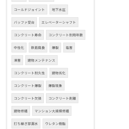
コールドジョイント
地下水圧
バッファ受台
エレベーターシャフト
コンクリート寿命
コンクリート耐用年数
中性化
鉄筋腐食
爆裂
塩害
凍害
建物メンテナンス
コンクリート耐久性
建物劣化
コンクリート爆裂
爆裂現象
コンクリート欠損
コンクリート剥離
建物修繕
マンション大規模修繕
打ち継ぎ部漏水
ウレタン樹脂