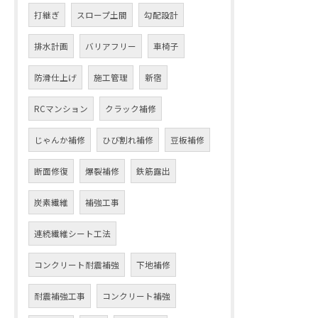
打継ぎ
スロープ土間
勾配設計
排水計画
バリアフリー
車椅子
防滑仕上げ
施工管理
新宿
RCマンション
クラック補修
じゃんか補修
ひび割れ補修
豆板補修
断面修復
爆裂補修
鉄筋露出
炭素繊維
補強工事
連続繊維シート工法
コンクリート耐震補強
下地補修
耐震補強工事
コンクリート補強