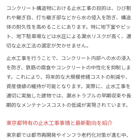
止水工事の費用相場と賢い業者選びのコツ
コンクリート構造物における止水工事の目的は、ひび割
止水工事の費用相場と内訳を詳しく解説
れや継ぎ目、打ち継ぎ部などから水の侵入を防ぎ、構造
コンクリート止水工事の予算計画を立てる
体の耐久性を高めることにあります。特に地下室やピッ
ポイント
ト、地下駐車場などは水圧による漏水リスクが高く、適
切な止水工法の選定が欠かせません。
費用面で失敗しない止水工事業者の選び方
見積もり時に確認すべき止水工事の注意点
止水工事を行うことで、コンクリート内部への水の浸入
を防ぎ、鉄筋の腐食やコンクリートの中性化を抑制しま
止水工事の単価が変動する理由と現場要因
す。これにより、将来的な大規模修繕コストの削減や、
地下施設の耐久性向上に役立つ止水対策
資産価値の維持が可能となります。実際に、止水工事を
止水工事で地下施設の耐久性を高める方法
適切に実施した建物では、漏水トラブルの早期収束や長
コンクリート地下室に最適な止水工事の選
期的なメンテナンスコストの低減が実現されています。
定法
止水工事で防ぐ地下構造物の劣化とリスク
東京都特有の止水工事事情と最新動向を紹介
地下駐車場の止水工事がもたらす効果とは
東京都では都市再開発やインフラ老朽化対策が進む中、