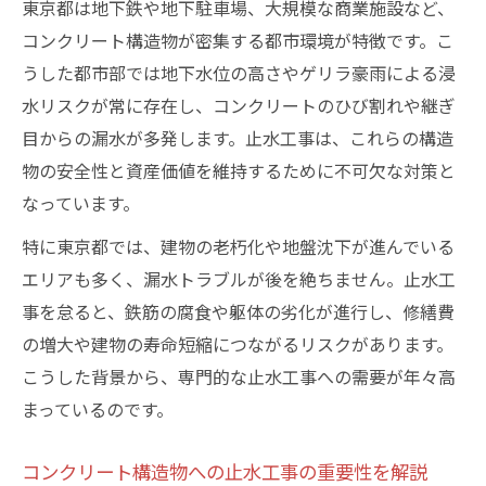
コンクリート止水工事の判断ポイントを徹
東京都は地下鉄や地下駐車場、大規模な商業施設など、
底解説
コンクリート構造物が密集する都市環境が特徴です。こ
うした都市部では地下水位の高さやゲリラ豪雨による浸
最新の止水工事技術がもたらす効果と実際
水リスクが常に存在し、コンクリートのひび割れや継ぎ
止水工事の現場選定で注目すべき基準とは
目からの漏水が多発します。止水工事は、これらの構造
コンクリートの漏水状況別の止水技術選定
物の安全性と資産価値を維持するために不可欠な対策と
法
なっています。
コンクリートの漏水対策に有効な止水工法とは
特に東京都では、建物の老朽化や地盤沈下が進んでいる
止水工事が有効なコンクリートの漏水工法
エリアも多く、漏水トラブルが後を絶ちません。止水工
一覧
事を怠ると、鉄筋の腐食や躯体の劣化が進行し、修繕費
コンクリートのひび割れに対応する止水工
の増大や建物の寿命短縮につながるリスクがあります。
事技術
こうした背景から、専門的な止水工事への需要が年々高
浸透性改質剤など最新の止水工法を解説
まっているのです。
漏水箇所別に選ぶ止水工事のポイント
止水工事の失敗を防ぐ工法選定のコツ
コンクリート構造物への止水工事の重要性を解説