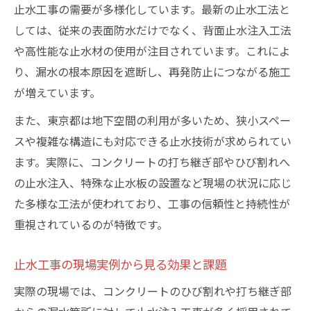
止水工事による鉄筋腐食防止の重要ポイン
止水工事の需要が多様化しています。最新の止水工法と
ト
しては、従来の表面防水だけでなく、背面止水注入工法
実践から学ぶコンクリート止水工事のポイント
や高性能な止水材の使用が注目されています。これによ
止水工事の現場実践で得た重要な学びとは
り、漏水の根本原因を遮断し、再発防止につながる施工
が増えています。
コンクリート止水工事の実例から分かる注
意点
また、東京都は地下空間の利用が多いため、狭小スペー
止水工事の工程で意識したい具体的ポイン
スや複雑な構造にも対応できる止水技術が求められてい
ト
ます。実際に、コンクリートの打ち継ぎ部やひび割れへ
現場経験者が語る止水工事の成功事例
の止水注入、特殊な止水板の設置など現場の状況に応じ
た多様な工法が使われており、工事の信頼性と持続性が
コンクリート漏水対策で役立つ止水工事の
重視されているのが特徴です。
知恵
止水工事の現場実例から見る効果と課題
実際の現場では、コンクリートのひび割れや打ち継ぎ部