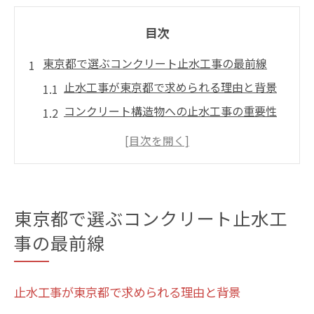
目次
東京都で選ぶコンクリート止水工事の最前線
止水工事が東京都で求められる理由と背景
コンクリート構造物への止水工事の重要性
を解説
東京都特有の止水工事事情と最新動向を紹
介
止水工事の現場実例から見る効果と課題
東京都で選ぶコンクリート止水工
コンクリートの漏水対策に強い止水工事業
事の最前線
者の特徴
止水工事を成功させる技術と判断基準
止水工事が東京都で求められる理由と背景
止水工事の成功に欠かせない技術とは何か