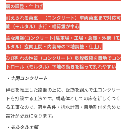
層の調整・仕上げ
耐えられる荷重 （コンクリート）車両荷重まで対応可
能（モルタル）歩行・軽荷重が中心
主な用途(コンクリート)駐車場・工場・倉庫・外構（モ
ルタル）玄関土間・内装床の下地調整・仕上げ
ひび割れの性質（コンクリート）乾燥収縮を目地でコン
トロール（モルタル）下地の動きを拾って割れやすい
・土間コンクリート
砕石を転圧した路盤の上に、配筋を組んで生コンクリー
トを打設する工法です。構造体としての床を新しくつく
る工事なので、荷重条件・排水計画・目地割付を含めた
設計が必要になります。
・モルタル土間