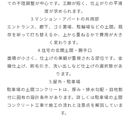
ての不陸調整が中心です。工期が短く、仕上がりの平滑
度が求められます。
3.マンション・アパートの共用部
エントランス、廊下、ゴミ置場、駐輪場などの土間。既
存を斫って打ち替えるか、上から重ねるかで費用が大き
く変わります。
4.住宅の玄関土間・勝手口
面積が小さく、仕上げの美観が重視される部位です。金
鏝仕上げ、刷毛引き、洗い出しなど仕上げの選択肢があ
ります。
5.屋外・駐車場
駐車場の土間コンクリートは、厚み・排水勾配・目地割
付に固有の設計条件があります。詳しくは駐車場の土間
コンクリート工事で施工の流れと注意点を解説していま
す。