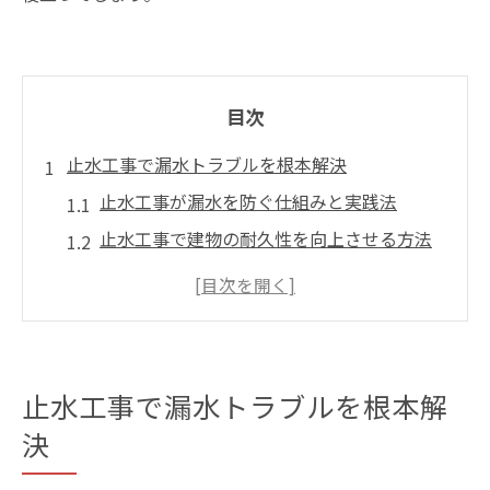
目次
止水工事で漏水トラブルを根本解決
止水工事が漏水を防ぐ仕組みと実践法
止水工事で建物の耐久性を向上させる方法
雨漏りの原因を特定し止水工事で対応
止水工事で暮らしの安全を守るポイント
止水工事の適切な施工時期と判断基準
防水工事と止水の違いを徹底解説
止水工事で漏水トラブルを根本解
防水工事と止水工事の役割と効果の違い
決
止水工事と防水工事の施工タイミング比較