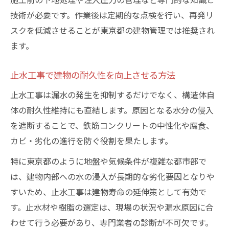
技術が必要です。作業後は定期的な点検を行い、再発リ
止水工事の選定基準と専門業者の役割
スクを低減させることが東京都の建物管理では推奨され
止水工事で長寿命化を実現するコツ
ます。
事前予防と事後対策の工事選び方
止水工事と防水工事の適切な使い分け方
止水工事で建物の耐久性を向上させる方法
建物の状況別に止水工事を選択する方法
止水工事は漏水の発生を抑制するだけでなく、構造体自
止水工事の判断ポイントと業者の選び方
体の耐久性維持にも直結します。原因となる水分の侵入
予防策としての防水、発生後は止水工事
を遮断することで、鉄筋コンクリートの中性化や腐食、
止水工事でコストパフォーマンスを高める
カビ・劣化の進行を防ぐ役割を果たします。
秘訣
特に東京都のように地盤や気候条件が複雑な都市部で
専門業者で安心止水工事を実現する方法
は、建物内部への水の浸入が長期的な劣化要因となりや
止水工事の専門業者選定で失敗しないコツ
すいため、止水工事は建物寿命の延伸策として有効で
止水工事を安心して任せるためのチェック
す。止水材や樹脂の選定は、現場の状況や漏水原因に合
項目
わせて行う必要があり、専門業者の診断が不可欠です。