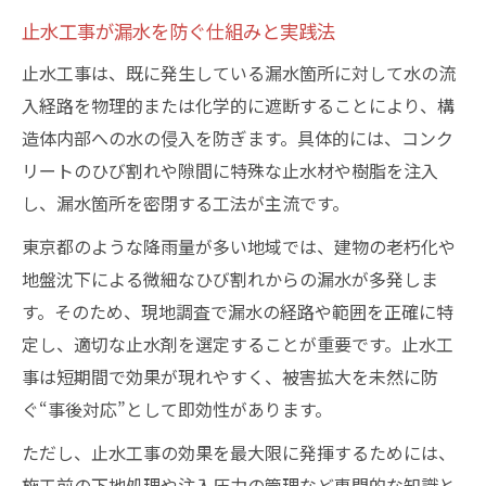
なぜ止水工事は雨漏り発生時に必要か
止水工事が漏水を防ぐ仕組みと実践法
防水工事と止水工事の費用感覚を理解
止水工事は、既に発生している漏水箇所に対して水の流
建物の寿命を左右する工事選択のポイント
入経路を物理的または化学的に遮断することにより、構
雨漏り発生時の的確な止水工事とは
造体内部への水の侵入を防ぎます。具体的には、コンク
止水工事で緊急対応するための手順解説
リートのひび割れや隙間に特殊な止水材や樹脂を注入
雨漏り時に止水工事を選ぶ判断基準
し、漏水箇所を密閉する工法が主流です。
止水工事の現場で活きる実践ノウハウ
東京都のような降雨量が多い地域では、建物の老朽化や
漏水経路の特定と止水工事の重要性
地盤沈下による微細なひび割れからの漏水が多発しま
止水工事を依頼する際の注意点まとめ
す。そのため、現地調査で漏水の経路や範囲を正確に特
建物を守る止水工事の基本ポイント
定し、適切な止水剤を選定することが重要です。止水工
事は短期間で効果が現れやすく、被害拡大を未然に防
止水工事で建物の構造体を保護する方法
ぐ“事後対応”として即効性があります。
止水工事の基礎知識と効果的な実践法
止水工事でクラックや継ぎ目を補修する技
ただし、止水工事の効果を最大限に発揮するためには、
術
施工前の下地処理や注入圧力の管理など専門的な知識と