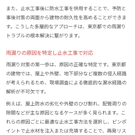
信頼できる止水工事業者の見極めポイント
また、止水工事後に防水工事を併用することで、予防と
止水工事の相談時に聞くべき重要事項
事後対策の両面から建物の耐久性を高めることができま
止水工事の保証内容とアフターサービス
す。こうした多層的なアプローチは、東京都での雨漏り
トラブルの根本解決に繋がります。
雨漏りの原因を特定し止水工事で対応
雨漏り対策の第一歩は、原因の正確な特定です。東京都
の建物では、屋上や外壁、地下部分など複数の侵入経路
が考えられるため、現場調査による徹底的な漏水経路の
解析が不可欠です。
例えば、屋上防水の劣化や外壁のひび割れ、配管周りの
隙間などが主な原因となるケースが多く見られます。こ
れらの原因ごとに最適な止水工事方法を選択し、ピンポ
イントで止水材を注入または充填することで、再発リス