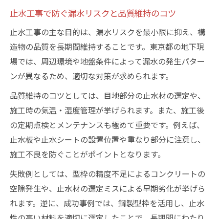
止水工事で防ぐ漏水リスクと品質維持のコツ
型枠で止水工事のトラブルを未然に防ぐ方
法
止水工事の主な目的は、漏水リスクを最小限に抑え、構
失敗を防ぐ型枠選びと止水工事の連携術
造物の品質を長期間維持することです。東京都の地下現
場では、周辺環境や地盤条件によって漏水の発生パター
型枠活用が東京都の止水工事を変える理由
ンが異なるため、適切な対策が求められます。
安心と信頼の地下空間を創る止水対策
止水工事が生む安心・信頼の地下空間設計
品質維持のコツとしては、目地部分の止水材の選定や、
術
施工時の気温・湿度管理が挙げられます。また、施工後
の定期点検とメンテナンスも極めて重要です。例えば、
止水工事で実現する快適な地下環境とは
止水板や止水シートの設置位置や重なり部分に注意し、
長期利用に備える止水工事の対策ポイント
施工不良を防ぐことがポイントとなります。
止水工事による地下空間の資産価値向上策
失敗例としては、型枠の精度不足によるコンクリートの
止水工事成功事例から学ぶ信頼獲得の工夫
空隙発生や、止水材の選定ミスによる早期劣化が挙げら
型枠＋止水工事で工期短縮を実現する方法
れます。逆に、成功事例では、鋼製型枠を活用し、止水
型枠と止水工事の連携で工期短縮を図る秘
性の高い材料を適切に選定したことで、長期間にわたり