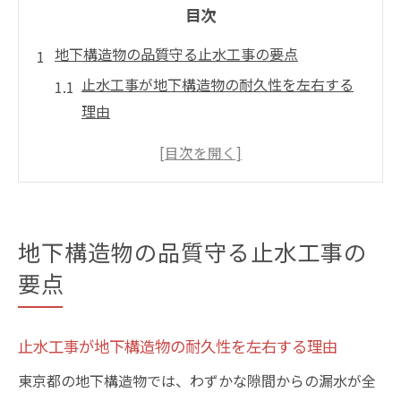
目次
地下構造物の品質守る止水工事の要点
止水工事が地下構造物の耐久性を左右する
理由
止水工事で防ぐ漏水リスクと品質維持のコ
ツ
地下空間に最適な止水工事の選び方とは
止水工事の基本手順と現場での注意点
地下構造物の品質守る止水工事の
止水工事がもたらす長期的な安全メリット
要点
型枠選びで変わる東京都の防水性能
型枠選びが止水工事の成否を決める要素
止水工事が地下構造物の耐久性を左右する理由
防水性能強化に効果的な型枠の特徴とは
東京都の地下構造物では、わずかな隙間からの漏水が全
東京都の現場で重視される型枠の選定基準