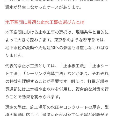
策
漏水が発生しなかったケースがあります。
効率的な止水工事で工事全体を迅速化する
方法
地下空間に最適な止水工事の選び方とは
型枠活用が止水工事の効率化に与える影響
地下空間における止水工事の選択は、現場条件と目的に
止水工事と型枠工事の同時進行メリット
よって大きく変わります。東京都のような都市部では、
型枠＋止水工事による無駄のない現場運営
地下水位の変動や周辺建物への影響も考慮しなければな
りません。
代表的な止水工法としては、「止水板工法」「止水シー
ト工法」「シーリング充填工法」などがあり、それぞれ
の特徴を理解することが重要です。例えば、打継ぎ部や
貫通部には止水板や止水材を併用し、複合的な対策を行
うことで効果を高められます。
選定の際は、施工場所の水圧やコンクリートの厚さ、型
枠の種類に応じて、最適な止水材や工法を選ぶ必要があ