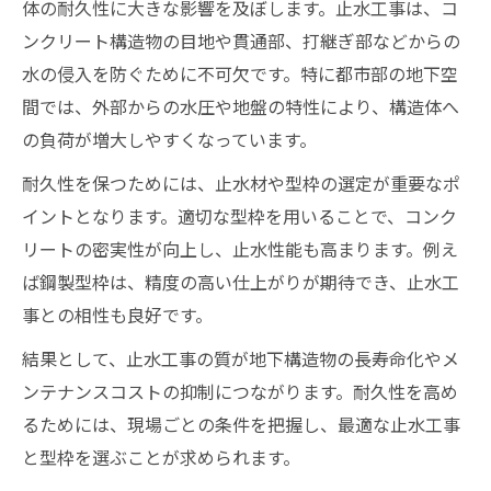
体の耐久性に大きな影響を及ぼします。止水工事は、コ
止水工事と相性の良い型枠材の比較ポイン
ンクリート構造物の目地や貫通部、打継ぎ部などからの
ト
水の侵入を防ぐために不可欠です。特に都市部の地下空
型枠が防水性に与える影響と選び方の工夫
間では、外部からの水圧や地盤の特性により、構造体へ
止水工事を極める最新工法の実力
の負荷が増大しやすくなっています。
最新止水工事工法で現場の課題を解決する
耐久性を保つためには、止水材や型枠の選定が重要なポ
方法
イントとなります。適切な型枠を用いることで、コンク
進化する止水工事技術の特徴を徹底解説
リートの密実性が向上し、止水性能も高まります。例え
止水工事における新特許工法のメリットと
ば鋼製型枠は、精度の高い仕上がりが期待でき、止水工
は
事との相性も良好です。
現場で選ばれる止水工事の最新動向とは
結果として、止水工事の質が地下構造物の長寿命化やメ
止水工事技術の革新がもたらす未来像
ンテナンスコストの抑制につながります。耐久性を高め
東京都の現場で失敗しない型枠活用術
るためには、現場ごとの条件を把握し、最適な止水工事
止水工事成功のための型枠活用ポイント
と型枠を選ぶことが求められます。
現場品質を高める型枠の使い方と工夫