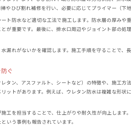
失敗しないための下地処理と施工のコツ
清掃やひび割れ補修を行い、必要に応じてプライマー（下
防水工事と塗装工事の違いを正しく理解しよう
シート防水など適切な工法で施工します。防水層の厚みや
水漏れリスクを減らすための定期点検の重要性
ことが重要です。最後に、排水口周辺やジョイント部の処
地下駐車場の水漏れ対策で失敗しない判断力
地下駐車場の防水工事で後悔しない選択方法
、水漏れがないかを確認します。施工手順を守ることで、
水漏れ対策の見積もりで確認すべきポイント
防水施工業者選びでチェックしたいスキルや資格
を防ぐ
駐車場地下の水漏れ被害事例から学ぶ注意点
ウレタン、アスファルト、シートなど）の特徴や、施工方
防水工事の費用相場と適正価格の見分け方
メリットがあります。例えば、ウレタン防水は複雑な形状
が施工を担当することで、仕上がりや耐久性が向上します
たという事例も報告されています。