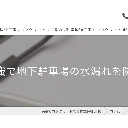
補修工事
コンクリートひび割れ
耐震補強工事・コンクリート補
ョン下地補修
炭素繊維シート補強工法
ト欠損 色合わせ補修
識で地下駐車場の水漏れを
工事(セルフレベリング)
リート・土間モルタル工事
東京でコンクリートなら株式会社LIFIX
コラム