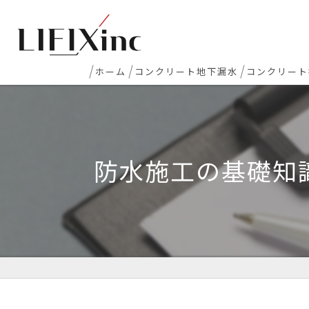
ホーム
コンクリート地下漏水
コンクリート
地下室漏水
新築マンシ
地下・半地下駐車場 漏水
コンクリー
防水施工の基礎知
エレベーターピット漏水・止水工事
床レベラー
打継ぎ部・コールドジョイント漏水
土間コンク
配管貫通部・スリーブ周り漏水