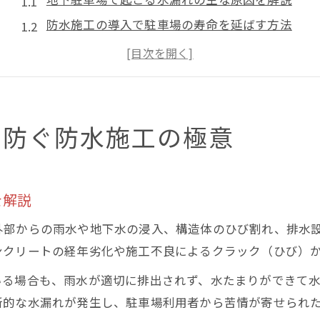
防水施工の導入で駐車場の寿命を延ばす方法
地下駐車場の水漏れ対策に最適な施工手順とは
防水工事の基礎知識を身につけて失敗を防ぐ
水漏れリスクを減らすための維持管理のコツ
水漏れ被害から守る地下駐車場の防水基礎
を防ぐ防水施工の極意
地下駐車場の防水工事に必要な基礎知識とは
水漏れを防ぐための材料選びと適正な手順
を解説
定期点検で見逃さない地下駐車場の劣化兆候
防水工事と塗装工事の違いを理解しよう
外部からの雨水や地下水の浸入、構造体のひび割れ、排水
駐車場地下の水漏れを防ぐ日常メンテナンス法
ンクリートの経年劣化や施工不良によるクラック（ひび）
資格取得を目指す防水施工技能士の道
いる場合も、雨水が適切に排出されず、水たまりができて
防水施工技能士資格が地下駐車場で活かせる理由
所的な水漏れが発生し、駐車場利用者から苦情が寄せられ