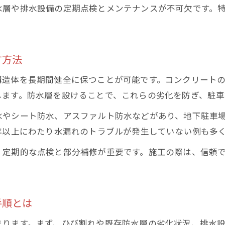
水漏れ防止に強い技能士を目指す学習ポイント
水層や排水設備の定期点検とメンテナンスが不可欠です。
実技試験で問われる地下駐車場の施工技術
。
資格取得後のキャリアアップと収入の実態
防水施工の知識を深めるおすすめ勉強法
す方法
ウレタン防水で実現する地下駐車場の安心
構造体を長期間健全に保つことが可能です。コンクリート
地下駐車場に最適なウレタン防水の特徴と利点
します。防水層を設けることで、これらの劣化を防ぎ、駐車
ウレタン防水施工手順で水漏れを効率的に防ぐ
水やシート防水、アスファルト防水などがあり、地下駐車
駐車場地下の長寿命化を叶えるメンテナンス術
年以上にわたり水漏れのトラブルが発生していない例も多
ウレタン防水と他工法の違いを徹底比較
、定期的な点検と部分補修が重要です。施工の際は、信頼
水漏れに強い地下駐車場を作る施工上の注意点
防水工事を自分で行う際の注意点とコツ
地下駐車場の水漏れを自分で防ぐ基本手順
手順とは
DIY防水工事に必要な材料と道具の選び方
まります。まず、ひび割れや既存防水層の劣化状況、排水