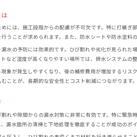
止水セメント活用による長期防水のコツ
とは
地下漏水修理費用と工法選択時の注意点
過去事例に学ぶ再発を防ぐ補修方法とは
ためには、施工段階からの配慮が不可欠です。特に打継ぎ
費用も比較できる最適な地下止水工法ガイド
を行うことが求められます。また、防水シートや防水塗料
主な地下漏水止水工法の特徴と選び方
ト漏水の予防には効果的です。ひび割れや劣化が見られた
コンクリート止水方法ごとの費用比較ポイント
ットなど湿度が高くなりやすい場所では、排水システムの
止水材と止水セメントのコストパフォーマンス
る現象が発生しやすくなり、後の補修費用が増加するリス
地下水漏れ修理費用を抑えるための工夫
込むことが、長期的な安全性とコスト削減につながります
現場ごとに最適な止水工法を選定する方法
方
び割れや隙間からの漏水対策に非常に有効です。特に緊急
は、漏水箇所の清掃と下地処理を徹底することが成功のポ
部へ圧入し、ひび割れの奥深くまで材料を行き渡らせるこ