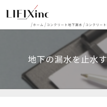
ホーム
コンクリート地下漏水
コンクリート
地下室漏水
新築マンシ
地下・半地下駐車場 漏水
コンクリー
地下の漏水を止水
エレベーターピット漏水・止水工事
床レベラー
打継ぎ部・コールドジョイント漏水
土間コンク
配管貫通部・スリーブ周り漏水