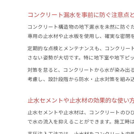
コンクリート漏水を事前に防ぐ注意点
コンクリート構造物の地下漏水を未然に防ぐ
専用の止水材や止水板を使用し、確実な密閉
定期的な点検とメンテナンスも、コンクリー
さない姿勢が大切です。特に地下室や地下ピ
対策を怠ると、コンクリートから水が染み出
考慮し、設計段階から防水・止水対策を組み
止水セメントや止水材の効果的な使い
止水セメントや止水材は、コンクリートのひ
で水の流入を抑えることができます。施工時
高圧注入工法では、止水材をコンクリート内