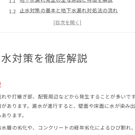
止水対策の基本と地下水漏れ対処法の流れ
コンクリート漏水を事前に防ぐ注意点とは
止水セメントや止水材の効果的な使い方
地下漏水修理費用の目安と費用削減のコツ
コンクリートから染み出る水の補修法とは
止水対策を徹底解説
コンクリートからの水漏れ補修の基本手順
コンクリート漏水止水に適した材料の選び方
説
コンクリート止水工事の主要な工法と特徴
止水材と止水セメントの効果的な活用方法
割れや打継ぎ部、配管周辺などから発生することが多いで
ひび割れへの注入補修で地下水漏れ対策
徴があります。漏水が進行すると、壁面や床面に水が染み
もあります。
地下空間で発生する漏水を見極めるポイント
地下水漏れの発生箇所を見分けるチェック項目
防水層の劣化や、コンクリートの経年劣化によるひび割れ