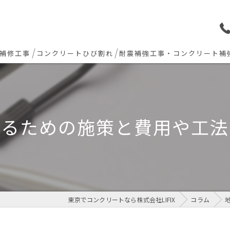
補修工事
コンクリートひび割れ
耐震補強工事・コンクリート補
ョン下地補修
炭素繊維シート補強工法
ト欠損 色合わせ補修
するための施策と費用や工法
工事(セルフレベリング)
リート・土間モルタル工事
東京でコンクリートなら株式会社LIFIX
コラム