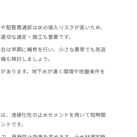
部や配管貫通部は水の侵入リスクが高いため、
の適切な選定・施工も重要です。
場合は早期に補修を行い、小さな異常でも見逃
整備も検討しましょう。
クがあります。地下水が湧く環境や地盤条件を
。
時は、速硬化性の止水セメントを用いて短時間
イントです。
とで、再発防止効果を高めます。止水材選定時