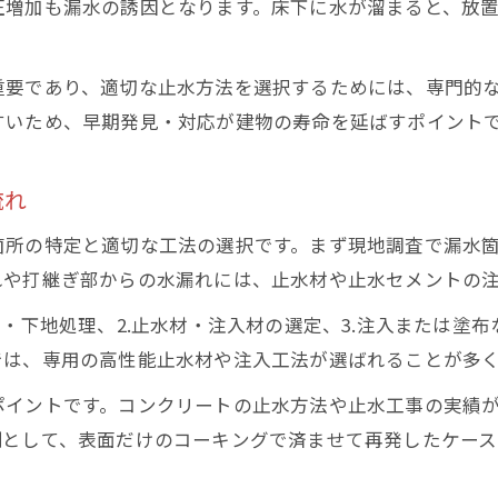
圧増加も漏水の誘因となります。床下に水が溜まると、放
コンクリートから水が染み出る症状の見分け方
漏水のサインを見逃さない現場観察のコツ
地下水漏れリスク評価の基本的な考え方
重要であり、適切な止水方法を選択するためには、専門的
すいため、早期発見・対応が建物の寿命を延ばすポイント
止水工事前に必要な現場調査のポイント
水漏れを放置しないための応急止水術
流れ
緊急時に役立つ地下水漏れ応急対策の方法
止水セメントを使った簡易止水の実践手順
箇所の特定と適切な工法の選択です。まず現地調査で漏水
れや打継ぎ部からの水漏れには、止水材や止水セメントの
漏水発見後すぐできるコンクリート補修法
地下水漏れ応急処置で注意すべきポイント
・下地処理、2.止水材・注入材の選定、3.注入または塗布
止水材の選び方と即効性ある使い方のコツ
では、専用の高性能止水材や注入工法が選ばれることが多
床下や地下ピットにおける再発防止策の選び方
ポイントです。コンクリートの止水方法や止水工事の実績
床下や地下ピットの地下水漏れ再発リスクを解説
例として、表面だけのコーキングで済ませて再発したケー
コンクリート止水工事で防ぐ再発防止ポイント