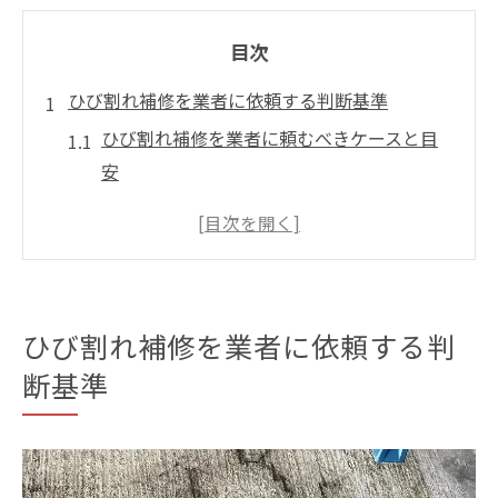
目次
ひび割れ補修を業者に依頼する判断基準
ひび割れ補修を業者に頼むべきケースと目
安
コンクリートひび割れ補修業者の選定基準
基礎ひび割れ補修業者の対応範囲を把握す
る
DIYとの違いを知るひび割れ補修判断ポイン
ひび割れ補修を業者に依頼する判
ト
断基準
補修業者の専門知識が必要なひび割れ事例
ひび割れ補修の適正な費用相場を知る
ひび割れ補修の費用相場と見積もりの見方