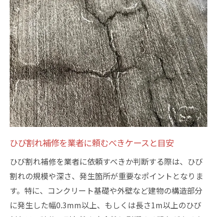
コンクリートひび割れ補修費用の内訳解説
基礎ひび割れ補修費用の相場を詳しく解説
外壁ひび割れ補修の費用が変動する理由
基礎や外壁の補修業者比較のポイント
基礎ひび割れ補修業者の得意分野を理解す
る
外壁ひび割れ補修業者の比較チェック項目
補修業者の施工実績が品質に与える影響
見積もり内容で業者を比較する際の注意点
ひび割れ補修を業者に頼むべきケースと目安
ひび割れ補修費用とアフター対応の違い
ひび割れ補修を業者に依頼すべきか判断する際は、ひび
DIYと業者依頼のメリットを徹底検証
割れの規模や深さ、発生箇所が重要なポイントとなりま
ひび割れ補修DIYのメリットとリスク比較
す。特に、コンクリート基礎や外壁など建物の構造部分
業者依頼による補修の安心感と専門性
に発生した幅0.3mm以上、もしくは長さ1m以上のひび
コンクリート補修DIYと専門業者の違い