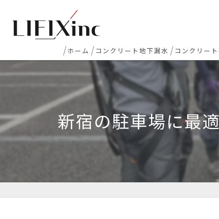
ホーム
コンクリート地下漏水
コンクリート
地下室漏水
新築マンシ
地下・半地下駐車場 漏水
コンクリー
新宿の駐車場に最
エレベーターピット漏水・止水工事
床レベラー
打継ぎ部・コールドジョイント漏水
土間コンク
配管貫通部・スリーブ周り漏水