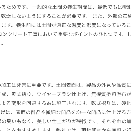
るためです。 一般的な土間の養生期間は、最低でも1週
乾燥しないようにすることが必要です。 また、外部の気
ります。養生前には土間が適正な温度と湿度になっている
コンクリート工事において重要なポイントのひとつです。
す。
の加工は非常に重要です。土間表面は、製品の外見や品質
作成、乾式摺り、ワイヤーブラシ仕上げ、無機質塗料塗布
による変形を回避する為に施工されます。乾式摺りは、硬
上げは、表面の凹凸や微細な凹凸を均一な凹凸に仕上げる
際の臭いもなく、美しい仕上がりが特徴です。それぞれの
ることをおすすめします。弊社では、現地調査から無料で