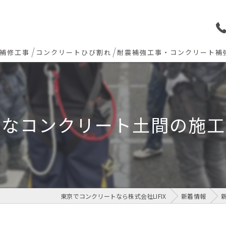
補修工事
コンクリートひび割れ
耐震補強工事・コンクリート補
ョン下地補修
炭素繊維シート補強工法
ト欠損 色合わせ補修
適なコンクリート土間の施工
工事(セルフレベリング)
リート・土間モルタル工事
東京でコンクリートなら株式会社LIFIX
新着情報