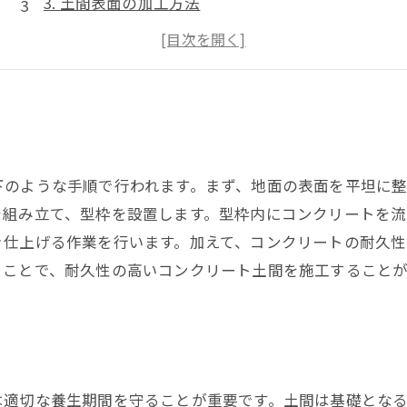
3. 土間表面の加工方法
4. メンテナンスのポイント
5. 駐車場利用者への安全対策
下のような手順で行われます。まず、地面の表面を平坦に整
を組み立て、型枠を設置します。型枠内にコンクリートを流
き仕上げる作業を行います。加えて、コンクリートの耐久
うことで、耐久性の高いコンクリート土間を施工することが
は適切な養生期間を守ることが重要です。土間は基礎とな