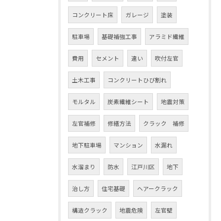
コンクリート床
ガレージ
塗装
駐車場
基礎補強工事
アラミド繊維
費用
セメント
違い
吹付左官
土木工事
コンクリートひび割れ
モルタル
炭素繊維シート
地震対策
左官補修
修繕方法
クラック 補修
地下駐車場
マンション
水漏れ
水溜まり
防水
江戸川区
地下
治し方
住宅基礎
ヘアークラック
構造クラック
地震危険
左官壁