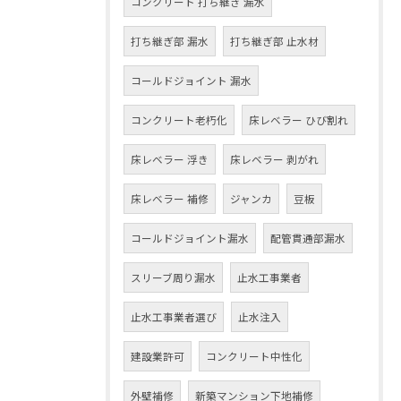
コンクリート 打ち継ぎ 漏水
打ち継ぎ部 漏水
打ち継ぎ部 止水材
コールドジョイント 漏水
コンクリート老朽化
床レベラー ひび割れ
床レベラー 浮き
床レベラー 剥がれ
床レベラー 補修
ジャンカ
豆板
コールドジョイント漏水
配管貫通部漏水
スリーブ周り漏水
止水工事業者
止水工事業者選び
止水注入
建設業許可
コンクリート中性化
外壁補修
新築マンション下地補修