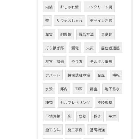
内装
おしゃれ壁
コンクリート調
壁
サウナおしゃれ
デザイン左官
左官
耐震性
確認方法
東京都
打ち継ぎ部
漏電
火災
居住者迷惑
左官 補修
やり方
モルタル造形
アパート
機械式駐車場
台風
横転
水没
都内
23区
調査
地下防水
種類
セルフレベリング
不陸調整
下地調整
床
段差
傾き
平滑
施工方法
施工事例
基礎補強