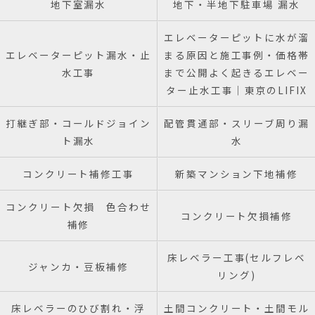
地下室漏水
地下・半地下駐車場 漏水
エレベーターピットに水が溜
エレベーターピット漏水・止
まる原因と施工事例・価格帯
水工事
まで公開よく起きるエレベー
ター止水工事｜東京のLIFIX
打継ぎ部・コールドジョイン
配管貫通部・スリーブ周り漏
ト漏水
水
コンクリート補修工事
新築マンション下地補修
コンクリート欠損 色合わせ
コンクリート欠損補修
補修
床レベラー工事(セルフレベ
ジャンカ・豆板補修
リング)
床レベラーのひび割れ・浮
土間コンクリート・土間モル