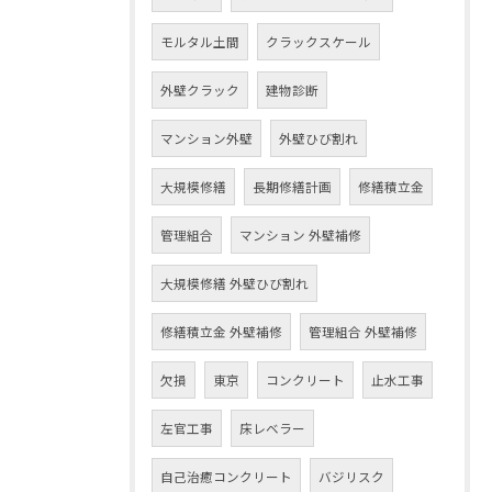
モルタル土間
クラックスケール
外壁クラック
建物診断
マンション外壁
外壁ひび割れ
大規模修繕
長期修繕計画
修繕積立金
管理組合
マンション 外壁補修
大規模修繕 外壁ひび割れ
修繕積立金 外壁補修
管理組合 外壁補修
欠損
東京
コンクリート
止水工事
左官工事
床レベラー
自己治癒コンクリート
バジリスク