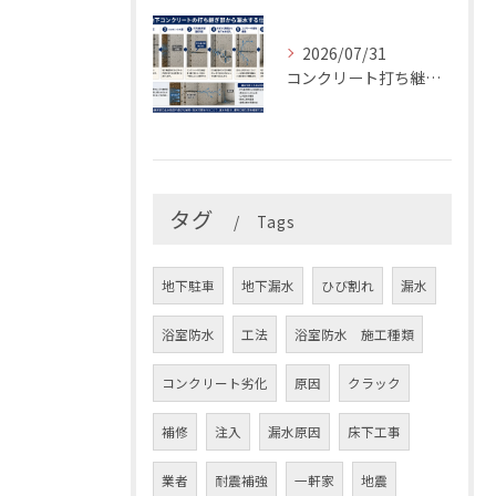
2026/07/31
コンクリート打ち継ぎ部からの漏水原因とは？最適な止水材と止水工法を解説
タグ
Tags
地下駐車
地下漏水
ひび割れ
漏水
浴室防水
工法
浴室防水 施工種類
コンクリート劣化
原因
クラック
補修
注入
漏水原因
床下工事
業者
耐震補強
一軒家
地震