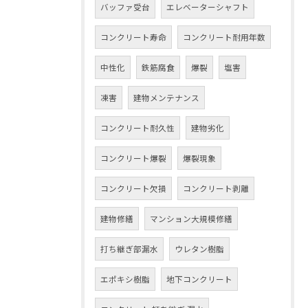
バッファ受台
エレベーターシャフト
コンクリート寿命
コンクリート耐用年数
中性化
鉄筋腐食
爆裂
塩害
凍害
建物メンテナンス
コンクリート耐久性
建物劣化
コンクリート爆裂
爆裂現象
コンクリート欠損
コンクリート剥離
建物修繕
マンション大規模修繕
打ち継ぎ部漏水
ウレタン樹脂
エポキシ樹脂
地下コンクリート