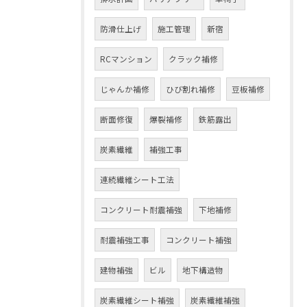
防滑仕上げ
施工管理
新宿
RCマンション
クラック補修
じゃんか補修
ひび割れ補修
豆板補修
断面修復
爆裂補修
鉄筋露出
炭素繊維
補強工事
連続繊維シート工法
コンクリート耐震補強
下地補修
耐震補強工事
コンクリート補強
建物補強
ビル
地下構造物
炭素繊維シート補強
炭素繊維補強