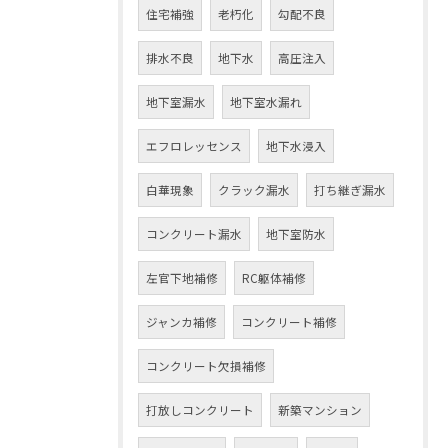
住宅補強
老朽化
勾配不良
排水不良
地下水
高圧注入
地下室漏水
地下室水漏れ
エフロレッセンス
地下水浸入
白華現象
クラック漏水
打ち継ぎ漏水
コンクリート漏水
地下室防水
左官下地補修
RC躯体補修
ジャンカ補修
コンクリート補修
コンクリート欠損補修
打放しコンクリート
新築マンション