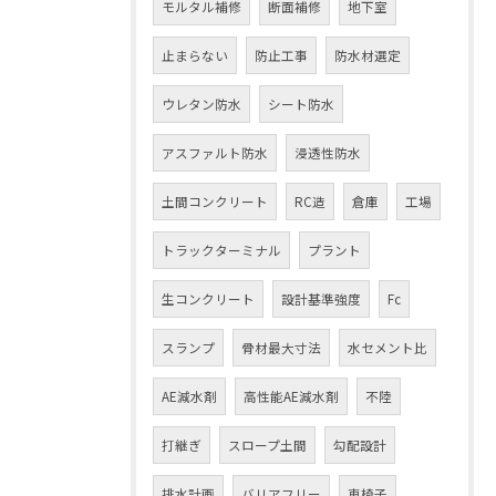
モルタル補修
断面補修
地下室
止まらない
防止工事
防水材選定
ウレタン防水
シート防水
アスファルト防水
浸透性防水
土間コンクリート
RC造
倉庫
工場
トラックターミナル
プラント
生コンクリート
設計基準強度
Fc
スランプ
骨材最大寸法
水セメント比
AE減水剤
高性能AE減水剤
不陸
打継ぎ
スロープ土間
勾配設計
排水計画
バリアフリー
車椅子