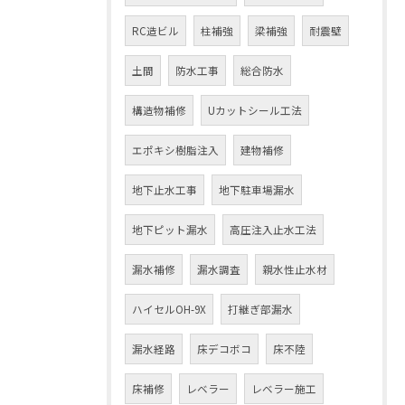
RC造ビル
柱補強
梁補強
耐震壁
土間
防水工事
総合防水
構造物補修
Uカットシール工法
エポキシ樹脂注入
建物補修
地下止水工事
地下駐車場漏水
地下ピット漏水
高圧注入止水工法
漏水補修
漏水調査
親水性止水材
ハイセルOH-9X
打継ぎ部漏水
漏水経路
床デコボコ
床不陸
床補修
レベラー
レベラー施工