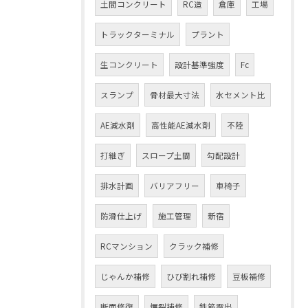
土間コンクリート
RC造
倉庫
工場
トラックターミナル
プラント
生コンクリート
設計基準強度
Fc
スランプ
骨材最大寸法
水セメント比
AE減水剤
高性能AE減水剤
不陸
打継ぎ
スロープ土間
勾配設計
排水計画
バリアフリー
車椅子
防滑仕上げ
施工管理
新宿
RCマンション
クラック補修
じゃんか補修
ひび割れ補修
豆板補修
断面修復
爆裂補修
鉄筋露出