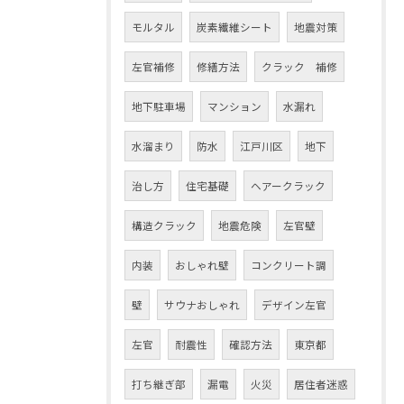
モルタル
炭素繊維シート
地震対策
左官補修
修繕方法
クラック 補修
地下駐車場
マンション
水漏れ
水溜まり
防水
江戸川区
地下
治し方
住宅基礎
ヘアークラック
構造クラック
地震危険
左官壁
内装
おしゃれ壁
コンクリート調
壁
サウナおしゃれ
デザイン左官
左官
耐震性
確認方法
東京都
打ち継ぎ部
漏電
火災
居住者迷惑