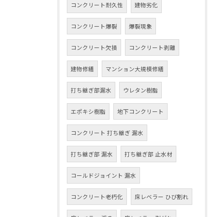
コンクリート耐久性
建物劣化
コンクリート爆裂
爆裂現象
コンクリート欠損
コンクリート剥離
建物修繕
マンション大規模修繕
打ち継ぎ部漏水
ウレタン樹脂
エポキシ樹脂
地下コンクリート
コンクリート 打ち継ぎ 漏水
打ち継ぎ部 漏水
打ち継ぎ部 止水材
コールドジョイント 漏水
コンクリート老朽化
床レベラー ひび割れ