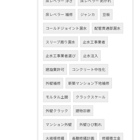
床レベラー 浮き
床レベラー 剥がれ
床レベラー 補修
ジャンカ
豆板
コールドジョイント漏水
配管貫通部漏水
スリーブ周り漏水
止水工事業者
止水工事業者選び
止水注入
建設業許可
コンクリート中性化
外壁補修
新築マンション下地補修
モルタル土間
クラックスケール
外壁クラック
建物診断
マンション外壁
外壁ひび割れ
大規模修繕
長期修繕計画
修繕積立金