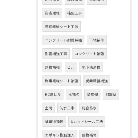
炭素繊維
補強工事
連続繊維シート工法
コンクリート耐震補強
下地補修
耐震補強工事
コンクリート補強
建物補強
ビル
地下構造物
炭素繊維シート補強
炭素繊維補強
RC造ビル
柱補強
梁補強
耐震壁
土間
防水工事
総合防水
構造物補修
Uカットシール工法
エポキシ樹脂注入
建物補修