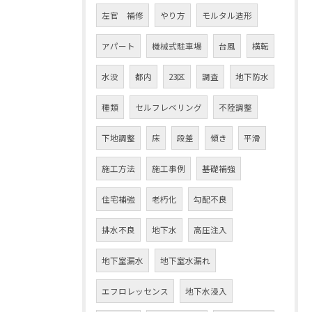
左官 補修
やり方
モルタル造形
アパート
機械式駐車場
台風
横転
水没
都内
23区
調査
地下防水
種類
セルフレベリング
不陸調整
下地調整
床
段差
傾き
平滑
施工方法
施工事例
基礎補強
住宅補強
老朽化
勾配不良
排水不良
地下水
高圧注入
地下室漏水
地下室水漏れ
エフロレッセンス
地下水浸入