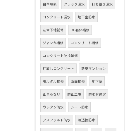
白華現象
クラック漏水
打ち継ぎ漏水
コンクリート漏水
地下室防水
左官下地補修
RC躯体補修
ジャンカ補修
コンクリート補修
コンクリート欠損補修
打放しコンクリート
新築マンション
モルタル補修
断面補修
地下室
止まらない
防止工事
防水材選定
ウレタン防水
シート防水
アスファルト防水
浸透性防水