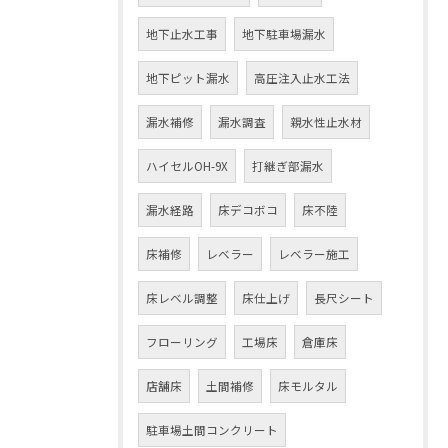
地下止水工事
地下駐車場漏水
地下ピット漏水
高圧注入止水工法
漏水補修
漏水調査
親水性止水材
ハイセルOH-9X
打継ぎ部漏水
漏水経路
床デコボコ
床不陸
床補修
レベラー
レベラー施工
床レベル調整
床仕上げ
長尺シート
フローリング
工場床
倉庫床
店舗床
土間補修
床モルタル
駐車場土間コンクリート