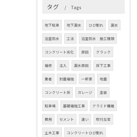
タグ
Tags
地下駐車
地下漏水
ひび割れ
漏水
浴室防水
工法
浴室防水 施工種類
コンクリート劣化
原因
クラック
補修
注入
漏水原因
床下工事
業者
耐震補強
一軒家
地震
コンクリート床
ガレージ
塗装
駐車場
基礎補強工事
アラミド繊維
費用
セメント
違い
吹付左官
土木工事
コンクリートひび割れ