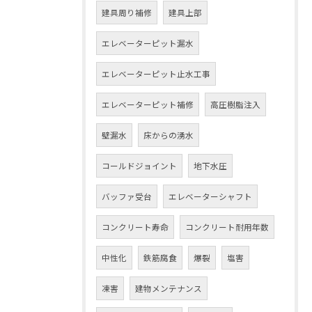
建具周り補修
建具上部
エレベーターピット漏水
エレベーターピット止水工事
エレベーターピット補修
高圧樹脂注入
壁漏水
床からの湧水
コールドジョイント
地下水圧
バッファ受台
エレベーターシャフト
コンクリート寿命
コンクリート耐用年数
中性化
鉄筋腐食
爆裂
塩害
凍害
建物メンテナンス