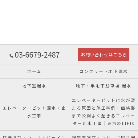
03-6679-2487
お問い合わせはこちら
ホーム
コンクリート地下漏水
地下室漏水
地下・半地下駐車場 漏水
エレベーターピットに水が溜
エレベーターピット漏水・止
まる原因と施工事例・価格帯
水工事
まで公開よく起きるエレベー
ター止水工事｜東京のLIFIX
打継ぎ部・コールドジョイン
配管貫通部・スリーブ周り漏