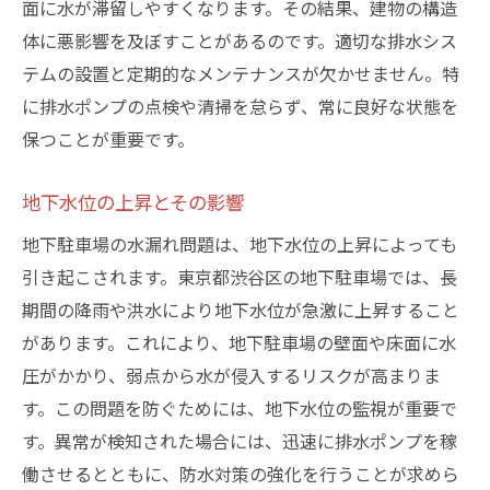
面に水が滞留しやすくなります。その結果、建物の構造
利用者への影響と安全性の確保
体に悪影響を及ぼすことがあるのです。適切な排水シス
雨季に注意！渋谷区地下駐車場の水漏れリスク
テムの設置と定期的なメンテナンスが欠かせません。特
を減らす方法
に排水ポンプの点検や清掃を怠らず、常に良好な状態を
定期的な点検とメンテナンスの重要性
保つことが重要です。
効果的な排水システムの設置
地下水位の上昇とその影響
防水層の強化と修理
地下駐車場の水漏れ問題は、地下水位の上昇によっても
周辺環境の整備と雨水の管理
引き起こされます。東京都渋谷区の地下駐車場では、長
専門家によるアドバイスの活用
期間の降雨や洪水により地下水位が急激に上昇すること
長期的な予防策の計画立案
があります。これにより、地下駐車場の壁面や床面に水
地下駐車場の水漏れを未然に防ぐための具体的
圧がかかり、弱点から水が侵入するリスクが高まりま
な対策
す。この問題を防ぐためには、地下水位の監視が重要で
防水工事の実施とその効果
す。異常が検知された場合には、迅速に排水ポンプを稼
高性能な排水システムの導入
働させるとともに、防水対策の強化を行うことが求めら