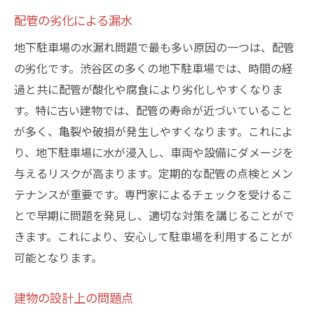
駐車場利用者への迅速な通知と対応
配管の劣化による漏水
地下駐車場の水漏れを防ぐために知っておくべ
地下駐車場の水漏れ問題で最も多い原因の一つは、配管
きポイント
の劣化です。渋谷区の多くの地下駐車場では、時間の経
防水対策の基本知識
過と共に配管が酸化や腐食により劣化しやすくなりま
効果的な排水システムの選び方
す。特に古い建物では、配管の寿命が近づいていること
定期点検の重要性とその方法
が多く、亀裂や破損が発生しやすくなります。これによ
り、地下駐車場に水が浸入し、車両や設備にダメージを
専門家の意見を取り入れるメリット
与えるリスクが高まります。定期的な配管の点検とメン
長期的なメンテナンス計画の必要性
テナンスが重要です。専門家によるチェックを受けるこ
水漏れが発生した際の対応手順
とで早期に問題を発見し、適切な対策を講じることがで
きます。これにより、安心して駐車場を利用することが
可能となります。
建物の設計上の問題点