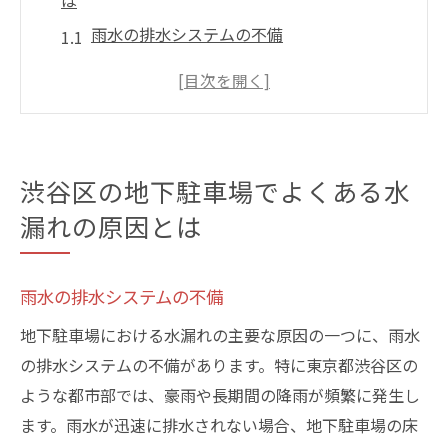
は
雨水の排水システムの不備
地下水位の上昇とその影響
老朽化した防水層の問題
コンクリートのひび割れとその原因
配管の劣化による漏水
渋谷区の地下駐車場でよくある水
建物の設計上の問題点
漏れの原因とは
地下駐車場の水漏れが引き起こす問題とその影
響
雨水の排水システムの不備
車両へのダメージとその修理費用
地下駐車場における水漏れの主要な原因の一つに、雨水
駐車場構造の劣化と耐久性の低下
の排水システムの不備があります。特に東京都渋谷区の
カビや湿気による健康被害
ような都市部では、豪雨や長期間の降雨が頻繁に発生し
電気設備への影響と火災リスク
ます。雨水が迅速に排水されない場合、地下駐車場の床
駐車場の価値低下と売却時の問題