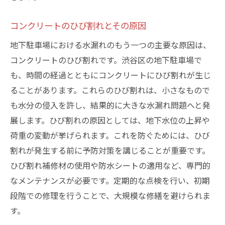
定期的な点検スケジュールの設定
コンクリートのひび割れとその原因
メンテナンスチェックリストの作成
地下駐車場における水漏れのもう一つの主要な原因は、
防水コーティングの再施行
コンクリートのひび割れです。渋谷区の地下駐車場で
排水システムの清掃と点検
も、時間の経過とともにコンクリートにひび割れが生じ
専門業者との契約とそのメリット
ることがあります。これらのひび割れは、小さなもので
長期間のメンテナンス計画の立案
も水分の侵入を許し、結果的に大きな水漏れ問題へと発
渋谷区の地下駐車場で水漏れが起こった場合の
展します。ひび割れの原因としては、地下水位の上昇や
緊急対応法
荷重の変動が挙げられます。これを防ぐためには、ひび
初期対応としての応急処置
割れが発生する前に予防対策を講じることが重要です。
ひび割れ補修材の使用や防水シートの適用など、専門的
水漏れ箇所の特定と封鎖
なメンテナンスが必要です。定期的な点検を行い、初期
専門業者の早期手配
段階での修理を行うことで、大規模な修繕を避けられま
被害の拡大を防ぐための措置
す。
車両への影響を最小限にする方法