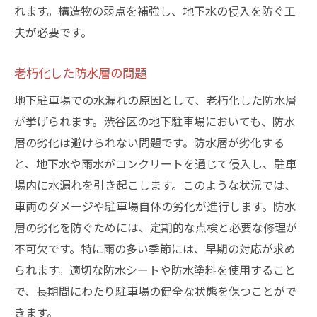
ひび割れの早期発見と修理
れます。構造物の弱点を補強し、地下水の侵入を防ぐ工
適切な換気システムの設置
夫が必要です。
排水ポンプの定期点検とメンテナンス
老朽化した防水層の問題
長期的な予算計画とその運用
地下駐車場での水漏れの原因として、老朽化した防水層
渋谷区の地下駐車場で発生する水漏れの修理方
が挙げられます。渋谷区の地下駐車場においても、防水
法と費用
層の劣化は避けられない問題です。防水層が劣化する
簡易修理と本格的な修理の違い
と、地下水や雨水がコンクリートを通じて侵入し、駐車
専門業者による修理の手順
場内に水漏れを引き起こします。このような状況では、
修理費用の見積もりとその内訳
車両のダメージや駐車場自体の劣化が進行します。防水
保険を利用した修理費用の補填
層の劣化を防ぐためには、定期的な点検と必要な修理が
修理後のメンテナンス方法
不可欠です。特に雨の多い季節には、早期の対応が求め
修理にかかる時間と駐車場の利用制限
られます。適切な防水シートや防水塗料を使用すること
で、長期間にわたり駐車場の健全な状態を保つことがで
地下駐車場の水漏れ防止策としてのメンテナン
きます。
スの重要性