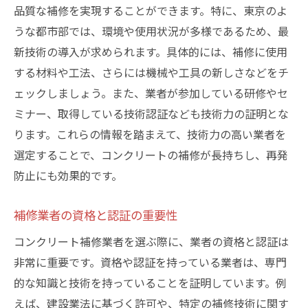
品質な補修を実現することができます。特に、東京のよ
迅速な対応と柔軟なサポート
うな都市部では、環境や使用状況が多様であるため、最
丁寧なアフターサービス
新技術の導入が求められます。具体的には、補修に使用
千代田区でのコンクリート補修業者選びのポイ
する材料や工法、さらには機械や工具の新しさなどをチ
ント
ェックしましょう。また、業者が参加している研修やセ
地元の評判を確認する方法
ミナー、取得している技術認証なども技術力の証明とな
実績と事例の比較
ります。これらの情報を踏まえて、技術力の高い業者を
技術力と工法のチェック
選定することで、コンクリートの補修が長持ちし、再発
コストパフォーマンスの評価
防止にも効果的です。
施工期間と対応スピード
補修業者の資格と認証の重要性
アフターケアの有無
コンクリート補修業者を選ぶ際に、業者の資格と認証は
東京でコンクリート補修業者を選ぶ前に知って
非常に重要です。資格や認証を持っている業者は、専門
おきたいこと
的な知識と技術を持っていることを証明しています。例
補修業者の選定基準
えば、建設業法に基づく許可や、特定の補修技術に関す