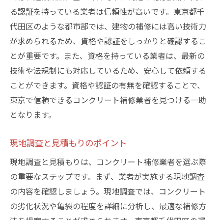
施工前の準備と注意点
る認証を持っている業者は信頼性が高いです。東京都千
見積もりの取り方とチェックポイント
代田区のような都市部では、建物の補修には高い技術力
施工中に注意すべきこと
が求められるため、資格や認証をしっかりと確認するこ
トラブル回避のためのポイント
とが重要です。また、資格を持っている業者は、最新の
施工後の確認とメンテナンス
技術や法規制にも対応しているため、安心して依頼する
ことができます。資格や認証の有無を確認することで、
千代田区でおすすめのコンクリート補修業者の
東京で信頼できるコンクリート補修業者を見つける一助
見つけ方
となります。
口コミサイトの活用方法
地域の建築業者からの紹介
現地調査と見積もりのポイント
施工事例の見学とインタビュー
現地調査と見積もりは、コンクリート補修業者を選ぶ際
補修業者の無料相談会の利用
の重要なステップです。まず、業者が実施する現地調査
地元の建築協会からの情報収集
の内容を確認しましょう。現地調査では、コンクリート
オンラインレビューの活用
の劣化状況や亀裂の程度を詳細に分析し、最適な補修方
東京都内で信頼できるコンクリート補修業者を