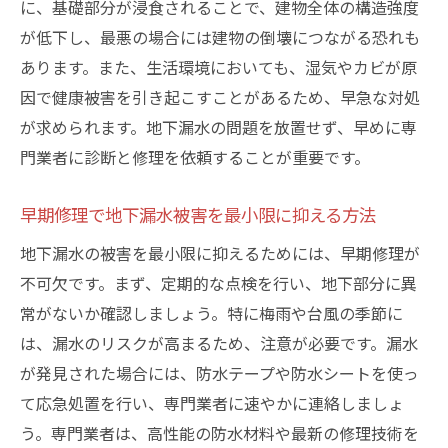
に、基礎部分が浸食されることで、建物全体の構造強度
専門家による建物診断の利点
が低下し、最悪の場合には建物の倒壊につながる恐れも
練馬区での地下漏水修理の成功事例とその教訓
あります。また、生活環境においても、湿気やカビが原
成功事例から学ぶ地下漏水修理のポイント
因で健康被害を引き起こすことがあるため、早急な対処
具体的な修理プロジェクトの紹介
が求められます。地下漏水の問題を放置せず、早めに専
実際の修理過程とその結果
門業者に診断と修理を依頼することが重要です。
成功事例から得られる教訓
早期修理で地下漏水被害を最小限に抑える方法
問題解決のための適切なアプローチ
地下漏水の被害を最小限に抑えるためには、早期修理が
練馬区での地下漏水修理の未来
不可欠です。まず、定期的な点検を行い、地下部分に異
常がないか確認しましょう。特に梅雨や台風の季節に
は、漏水のリスクが高まるため、注意が必要です。漏水
が発見された場合には、防水テープや防水シートを使っ
て応急処置を行い、専門業者に速やかに連絡しましょ
う。専門業者は、高性能の防水材料や最新の修理技術を