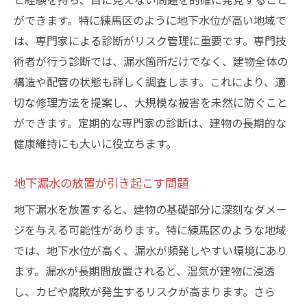
地下漏水修理にかかる費用と施工期間について
ができます。特に練馬区のように地下水位が高い地域で
は、専門家による診断がリスク管理に重要です。専門技
修理費用の内訳とそのポイント
術者が行う診断では、漏水箇所だけでなく、建物全体の
予算に応じた修理プランの選び方
構造や配管の状態も詳しく調査します。これにより、適
施工期間の目安とスケジュール管理
切な修理方法を提案し、大規模な被害を未然に防ぐこと
緊急時の対応とコスト比較
ができます。定期的な専門家の診断は、建物の長期的な
無駄な費用を避けるためのポイント
健康維持にも大いに役立ちます。
費用対効果を考慮した修理方法
地下漏水による建物への影響とその対策方法
地下漏水の放置が引き起こす問題
建物の基礎部分への影響とは
地下漏水を放置すると、建物の基礎部分に深刻なダメー
地下漏水がもたらす長期的なダメージ
ジを与える可能性があります。特に練馬区のような地域
では、地下水位が高く、漏水が頻発しやすい環境にあり
健康被害を防ぐための対策
ます。漏水が長期間放置されると、湿気が建物に浸透
建物の資産価値を守る方法
し、カビや腐敗が発生するリスクが高まります。さら
迅速な対応が重要な理由