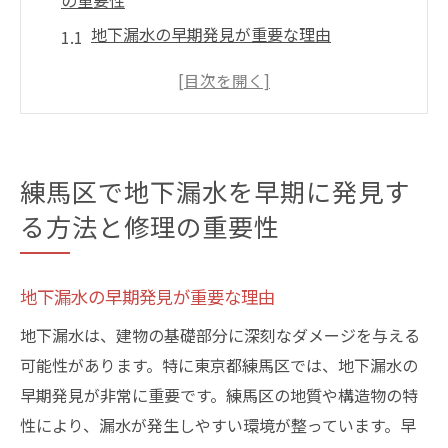
の重要性
地下漏水の早期発見が重要な理由
練馬区特有の地下漏水のリスク要因
地下漏水を見つけるための自宅チェックリ
スト
専門家による地下漏水診断の利点
練馬区で地下漏水を早期に発見す
地下漏水の放置が引き起こす問題
る方法と修理の重要性
早期修理で地下漏水被害を最小限に抑える
方法
地下漏水の早期発見が重要な理由
信頼できる地下漏水修理業者を選ぶためのポイ
ント
地下漏水は、建物の基礎部分に深刻なダメージを与える
信頼できる業者の特徴とは
可能性があります。特に東京都練馬区では、地下漏水の
早期発見が非常に重要です。練馬区の地質や構造物の特
練馬区内の業者選びのポイント
性により、漏水が発生しやすい環境が整っています。早
口コミと実績をチェックする方法