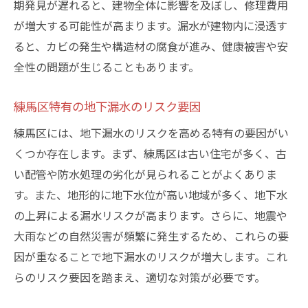
期発見が遅れると、建物全体に影響を及ぼし、修理費用
許認可と保険の確認事項
が増大する可能性が高まります。漏水が建物内に浸透す
迅速な対応が可能な業者の見極め方
ると、カビの発生や構造材の腐食が進み、健康被害や安
適正な価格設定を見極めるためのヒント
全性の問題が生じることもあります。
専門家がおすすめする練馬区での地下漏水修理
方法
練馬区特有の地下漏水のリスク要因
練馬区で一般的な修理方法とは
練馬区には、地下漏水のリスクを高める特有の要因がい
専門家が推奨する最新の修理技術
くつか存在します。まず、練馬区は古い住宅が多く、古
短期間で効果を実感できる修理方法
い配管や防水処理の劣化が見られることがよくありま
す。また、地形的に地下水位が高い地域が多く、地下水
コスト効率の良い修理プランの提案
の上昇による漏水リスクが高まります。さらに、地震や
環境に配慮した修理方法
大雨などの自然災害が頻繁に発生するため、これらの要
アフターサービスの重要性
因が重なることで地下漏水のリスクが増大します。これ
地下漏水の原因を特定して適切に対応するため
らのリスク要因を踏まえ、適切な対策が必要です。
のガイド