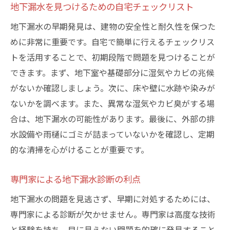
地下漏水の主な原因を知る
地下漏水を見つけるための自宅チェックリスト
専門家による詳細な原因分析
地下漏水の早期発見は、建物の安全性と耐久性を保つた
原因に応じた適切な修理対策
めに非常に重要です。自宅で簡単に行えるチェックリス
再発を防ぐためのポイント
トを活用することで、初期段階で問題を見つけることが
地下構造の検査とその重要性
できます。まず、地下室や基礎部分に湿気やカビの兆候
がないか確認しましょう。次に、床や壁に水跡や染みが
効果的なメンテナンス方法
ないかを調べます。また、異常な湿気やカビ臭がする場
練馬区の地下漏水被害を最小限に抑えるための
合は、地下漏水の可能性があります。最後に、外部の排
対策
水設備や雨樋にゴミが詰まっていないかを確認し、定期
事前の防水対策の重要性
的な清掃を心がけることが重要です。
定期的な点検とメンテナンス
効果的な排水システムの導入
専門家による地下漏水診断の利点
気候変動に対応した対策
地下漏水の問題を見逃さず、早期に対処するためには、
専門家のアドバイスを活用する
専門家による診断が欠かせません。専門家は高度な技術
コミュニティでの情報共有と協力
と経験を持ち、目に見えない問題を的確に発見すること