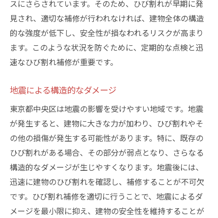
スにさらされています。そのため、ひび割れが早期に発
中央区の建物の耐久性を守るひび割れ補修の最
見され、適切な補修が行われなければ、建物全体の構造
新技術
的な強度が低下し、安全性が損なわれるリスクが高まり
最新技術の導入とその効果
ます。このような状況を防ぐために、定期的な点検と迅
耐久性向上のための補修方法
速なひび割れ補修が重要です。
環境に配慮した補修技術
地震による構造的なダメージ
技術革新がもたらす安心感
東京都中央区は地震の影響を受けやすい地域です。地震
効果的なひび割れ予防技術
が発生すると、建物に大きな力が加わり、ひび割れやそ
LIFIXの技術力
の他の損傷が発生する可能性があります。特に、既存の
古くなった建物のひび割れ補修がもたらす長期
ひび割れがある場合、その部分が弱点となり、さらなる
的な効果
構造的なダメージが生じやすくなります。地震後には、
耐久性の向上とその持続
迅速に建物のひび割れを確認し、補修することが不可欠
建物の美観を保つために
です。ひび割れ補修を適切に行うことで、地震によるダ
ひび割れ補修による資産価値向上
メージを最小限に抑え、建物の安全性を維持することが