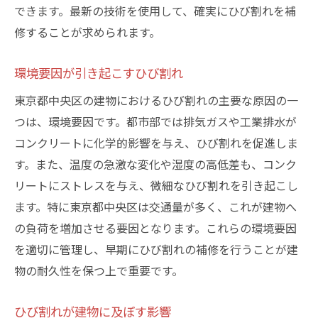
長期的なコスト削減効果
できます。最新の技術を使用して、確実にひび割れを補
修することが求められます。
定期的なメンテナンスの重要性
LIFIXの長期補修プラン
環境要因が引き起こすひび割れ
ひび割れ補修の重要性を理解するために知って
東京都中央区の建物におけるひび割れの主要な原因の一
おきたいこと
つは、環境要因です。都市部では排気ガスや工業排水が
ひび割れの種類とその原因
コンクリートに化学的影響を与え、ひび割れを促進しま
補修のタイミングと方法
す。また、温度の急激な変化や湿度の高低差も、コンク
適切な補修業者の選び方
リートにストレスを与え、微細なひび割れを引き起こし
ひび割れ補修の費用と効果
ます。特に東京都中央区は交通量が多く、これが建物へ
ひび割れが及ぼす健康への影響
の負荷を増加させる要因となります。これらの環境要因
LIFIXの専門知識
を適切に管理し、早期にひび割れの補修を行うことが建
物の耐久性を保つ上で重要です。
株式会社LIFIXのひび割れ補修事例を徹底解説
具体的な事例紹介
ひび割れが建物に及ぼす影響