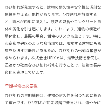
補修前後の写真で見る効果
ひび割れが発生すると、建物の耐久性や安全性に深刻な
お客様の声とその評価
影響を与える可能性があります。ひび割れを放置する
成功事例から学ぶベストプラクティス
と、雨水が内部に浸入し、鉄筋の腐食やコンクリート自
各種事例に合わせた補修方法
体の劣化を引き起こします。これにより、建物の構造が
LIFIXの対応力と柔軟性
弱体化し、最悪の場合、倒壊のリスクも生じます。特に
東京都中央区のひび割れ補修で選ばれる理由
東京都中央区のような都市部では、隣接する建物にも影
地域密着型のサービス提供
響を及ぼす可能性があるため、ひび割れの迅速な補修が
求められます。株式会社LIFIXでは、最新技術を駆使し、
迅速かつ確実な対応
迅速かつ確実なひび割れ補修を行うことで、建物の長寿
豊富な実績と信頼性
命化を実現しています。
専門的な技術力と知識
最新技術の導入とその活用
早期補修の必要性
LIFIXの顧客第一主義
ひび割れの早期補修は、建物の耐久性を保つために極め
LIFIXが提供するひび割れ補修の最新技術とその
て重要です。ひび割れが初期段階で発見され、速やかに
メリット