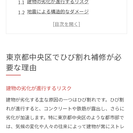
建物の劣化が進行するリスク
地震による構造的なダメージ
環境要因が引き起こすひび割れ
ひび割れが建物に及ぼす影響
早期補修の必要性
ひび割れ補修の一般的な手法
東京都中央区でひび割れ補修が必
LIFIXの豊富な実績に基づくひび割れ補修のポイ
要な理由
ント
LIFIXの補修実績とその評価
建物の劣化が進行するリスク
ひび割れ補修の具体的な手順
建物が劣化する主な原因の一つはひび割れです。ひび割
LIFIXが選ばれる理由
れが進行すると、コンクリートや鉄筋が露出し、さらに
実績が示す信頼性
劣化が加速します。特に東京都中央区のような都市部で
顧客満足度の高さ
は、気候の変化や人々の往来によって建物が常にストレ
成功事例から学ぶポイント