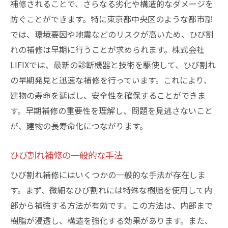
補修されることで、さらなる劣化や構造的なダメージを
最新技術の強み
防ぐことができます。特に東京都中央区のような都市部
環境に優しい補修方法
では、環境要因や地震などのリスクが高いため、ひび割
迅速な施工とその効果
れの補修は早期に行うことが求められます。株式会社
LIFIXでは、最新の診断機器と技術を駆使して、ひび割れ
耐久性を高める技術
の早期発見と迅速な補修を行っています。これにより、
コストパフォーマンスの高さ
建物の寿命を延ばし、安全性を確保することができま
LIFIX技術者の高度なスキル
す。早期補修の重要性を理解し、問題を見逃さないこと
が、建物の長寿命化につながります。
ひび割れ補修の一般的な手法
ひび割れ補修にはいくつかの一般的な手法が存在しま
す。まず、微細なひび割れには特殊な樹脂を使用して内
部から補強する方法が有効です。この方法は、内部まで
樹脂が浸透し、構造を強化する効果があります。また、