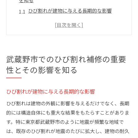
を知る
ひび割れが建物に与える長期的な影響
武蔵野市特有の気候がひび割れに与える影
響
ひび割れ放置による安全性への影響
ひび割れ補修が住宅価値向上に寄与する理
武蔵野市でのひび割れ補修の重要
由
性とその影響を知る
早期補修の重要性とその経済的メリット
地域コミュニティへの影響とその対応策
ひび割れが建物に与える長期的な影響
ひび割れの原因を探る—武蔵野市でよく見られ
るケース
ひび割れは建物の外観に影響を与えるだけでなく、長期
地震がひび割れに与える影響と対策
的には構造自体にも重大な結果をもたらすことがありま
す。特に東京都武蔵野市のように地震が頻繁な地域で
湿度が高い環境でのひび割れリスク
は、既存のひび割れが地震のたびに拡大し、建物の耐久
建築材料の劣化が引き起こすひび割れ