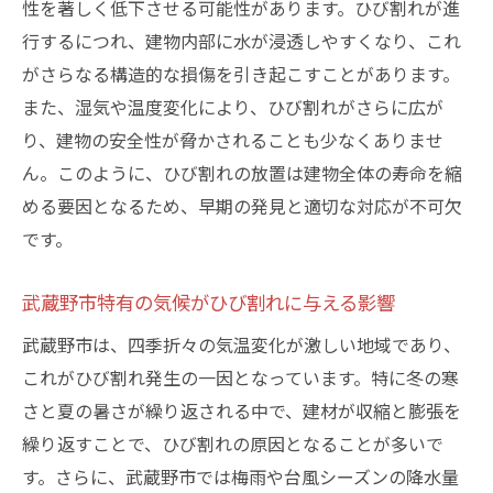
性を著しく低下させる可能性があります。ひび割れが進
施工不良によるひび割れの見分け方
行するにつれ、建物内部に水が浸透しやすくなり、これ
武蔵野市の古い建物に見られる特有のひび
がさらなる構造的な損傷を引き起こすことがあります。
割れ
また、湿気や温度変化により、ひび割れがさらに広が
住宅の構造がもたらすひび割れの特徴
り、建物の安全性が脅かされることも少なくありませ
武蔵野市の建物に最適なひび割れ補修法とは
ん。このように、ひび割れの放置は建物全体の寿命を縮
エポキシ樹脂注入法の効果と適用例
める要因となるため、早期の発見と適切な対応が不可欠
ひび割れ幅に応じた補修材の選び方
です。
防水対策を兼ねた補修法の紹介
武蔵野市特有の気候がひび割れに与える影響
武蔵野市での実績豊富な補修業者の選び方
武蔵野市は、四季折々の気温変化が激しい地域であり、
自己補修が難しい深刻なケースの見極め
これがひび割れ発生の一因となっています。特に冬の寒
環境に優しいひび割れ補修法の提案
さと夏の暑さが繰り返される中で、建材が収縮と膨張を
プロが語るひび割れ補修での成功ポイント—武
繰り返すことで、ひび割れの原因となることが多いで
蔵野市の事例から学ぶ
す。さらに、武蔵野市では梅雨や台風シーズンの降水量