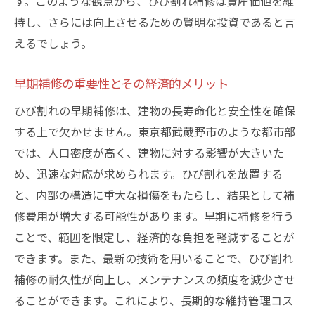
す。このような観点から、ひび割れ補修は資産価値を維
家族の安全を守るための具体策
持し、さらには向上させるための賢明な投資であると言
定期的なメンテナンスで維持する安心感
えるでしょう。
近隣住民との協力で実現する安全環境
ひび割れを防ぐための日々の心掛け
早期補修の重要性とその経済的メリット
災害時に備えた建物の耐久性向上策
ひび割れの早期補修は、建物の長寿命化と安全性を確保
武蔵野市でのひび割れ問題を未然に防ぐプロの
する上で欠かせません。東京都武蔵野市のような都市部
アドバイス
では、人口密度が高く、建物に対する影響が大きいた
専門家が教えるひび割れ予防のコツ
め、迅速な対応が求められます。ひび割れを放置する
未来のひび割れを防ぐための建材選び
と、内部の構造に重大な損傷をもたらし、結果として補
施工初期段階での注意点とその意義
修費用が増大する可能性があります。早期に補修を行う
ことで、範囲を限定し、経済的な負担を軽減することが
武蔵野市の自然災害に備えた設計ポイント
できます。また、最新の技術を用いることで、ひび割れ
長期的に見たひび割れ対策の計画立案
補修の耐久性が向上し、メンテナンスの頻度を減少させ
住環境を守るための地域連携の重要性
ることができます。これにより、長期的な維持管理コス