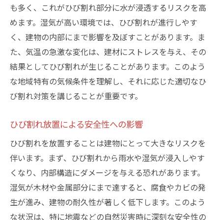
成功する補修のための事前調査の重要性
も多く、これがひび割れ部分に水が浸透するリスクを高
プロが推奨するひび割れ補修のステップ
めます。湿気が高い環境では、ひび割れが進行しやす
施工後のメンテナンスで長持ちさせる方法
く、建物の内部にまで影響を及ぼすことがあります。ま
住民の声から学ぶ補修の成功事例
た、気温の急激な変化は、建材にストレスを与え、その
結果としてひび割れが生じることがあります。このよう
武蔵野市での施工事例が示すポイント
な地域特有の気候条件を理解し、それに応じた適切なひ
専門家に依頼するタイミングとその判断基
び割れ対策を講じることが重要です。
準
ひび割れが進行する前に知っておきたい早期対
ひび割れ放置による安全性への影響
策法
ひび割れを放置することは建物にとって大きなリスクを
定期的な点検がもたらす安心感
伴います。まず、ひび割れから雨水や湿気が浸入しやす
DIYでできる簡単なひび割れチェック法
くなり、内部構造にダメージを与える恐れがあります。
予防としての防水加工のメリット
湿気が木材や金属部分にまで達すると、腐食やカビの発
雨季前に行うべきひび割れ予防策
生が進み、建物の耐久性が著しく低下します。このよう
住民全員で取り組むひび割れ対策
な状況は、特に地震などの自然災害時に深刻な安全性の