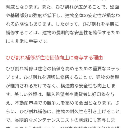
自然災害に備えた事前準備とその効果
脅威となります。また、ひび割れが広がることで、壁面
や基礎部分の強度が低下し、建物全体の安定性が損なわ
地域特性を考慮した武蔵野市でのひび割れ対策
れる危険性もあります。したがって、ひび割れを早期に
ガイド
補修することは、建物の長期的な安全性を確保するため
武蔵野市特有の建築スタイルとその対策法
にも非常に重要です。
地元の施工業者が推奨するひび割れ対策
地域コミュニティと連携したひび割れ防止
ひび割れ補修が住宅価値向上に寄与する理由
活動
ひび割れ補修は住宅の価値を高めるための重要なステッ
市の補助金制度を活用した補修方法
プです。ひび割れを適切に修繕することで、建物の美観
環境に配慮した持続可能な補修法の探求
が維持されるだけでなく、構造的な安全性も向上しま
地域の気候変動に対応した新しい補修技術
す。美しい外観は、購入希望者や賃貸者に好印象を与
ひび割れ補修で安心安全な住環境を実現する方
え、不動産市場での競争力を高める要因となります。さ
法
らに、ひび割れ補修は、建物の耐久性を引き上げること
ひび割れ修繕がもたらす生活の変化
で、長期的なメンテナンスコストの削減にも寄与しま