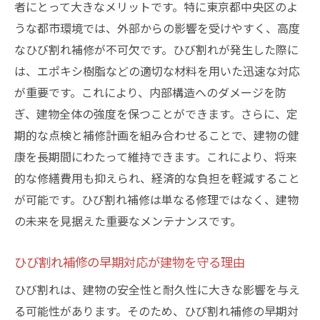
者にとって大きなメリットです。特に東京都中央区のよ
LIFIXの技術力が選ばれる理由と実績
うな都市環境では、外部からの影響を受けやすく、高度
確かな技術を基にしたLIFIXの補修サービス
なひび割れ補修が不可欠です。ひび割れが発生した際に
中央区でのひび割れ補修の成功事例とその秘訣
は、エポキシ樹脂などの適切な材料を用いた迅速な対応
成功事例から学ぶひび割れ補修のコツ
が重要です。これにより、内部構造へのダメージを防
中央区でのひび割れ補修が成功した理由
ぎ、建物全体の強度を保つことができます。さらに、定
成功事例に見るひび割れ補修の効果と方法
期的な点検と補修計画を組み合わせることで、建物の健
康を長期間にわたって維持できます。これにより、将来
事例を通じて知るひび割れ補修の秘訣
的な修繕費用も抑えられ、経済的な負担を軽減すること
中央区でのひび割れ補修成功の背景
が可能です。ひび割れ補修は単なる修理ではなく、建物
補修の成功事例が示すひび割れ対策の重要
の未来を見据えた重要なメンテナンスです。
性
ひび割れ補修の早期対応が建物を守る理由
ひび割れは、建物の安全性と耐久性に大きな影響を与え
る可能性があります。そのため、ひび割れ補修の早期対