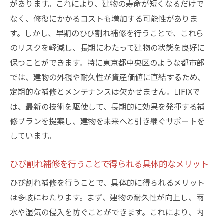
性
があります。これにより、建物の寿命が短くなるだけで
ひび割れ放置が引き起こす建物へのリスク
なく、修復にかかるコストも増加する可能性がありま
す。しかし、早期のひび割れ補修を行うことで、これら
早急なひび割れ補修で防げる構造ダメージ
のリスクを軽減し、長期にわたって建物の状態を良好に
外壁ひび割れがもたらす美観の損傷と対策
保つことができます。特に東京都中央区のような都市部
ひび割れ進行を防ぐための早期補修の重要
では、建物の外観や耐久性が資産価値に直結するため、
性
定期的な補修とメンテナンスは欠かせません。LIFIXで
建物安全性を確保するためのひび割れ補修
は、最新の技術を駆使して、長期的に効果を発揮する補
ひび割れ補修が必要な理由：事例から学ぶ
修プランを提案し、建物を未来へと引き継ぐサポートを
LIFIXが提供するひび割れ補修の最新技術とその
しています。
効果
LIFIXの最新技術によるひび割れ補修の特徴
ひび割れ補修を行うことで得られる具体的なメリット
ひび割れ補修を効果的に行うための技術革
ひび割れ補修を行うことで、具体的に得られるメリット
新
は多岐にわたります。まず、建物の耐久性が向上し、雨
LIFIXのひび割れ補修技術が建物に与える影
水や湿気の侵入を防ぐことができます。これにより、内