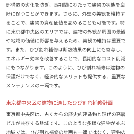
響
部構造の劣化を防ぎ、長期間にわたって建物の状態を良
好に保つことができます。さらに、外壁の美観を維持す
最新補修技術の導入がもたらす具体的な利
ることで、建物の資産価値を高めることも可能です。特
点
に東京都中央区のエリアでは、建物の外観が周囲の景観
LIFIXの技術力がひび割れ補修で選ばれる理
や地域の価値に影響を与えるため、美観の維持は重要で
由
す。また、ひび割れ補修は断熱効果の向上にも寄与し、
ひび割れ補修技術の進化とLIFIXの貢献
エネルギー効率を改善することで、長期的なコスト削減
東京都中央区の特有な気候に対応するひび割れ
にもつながります。このように、ひび割れ補修は建物の
補修法
保護だけでなく、経済的なメリットも提供する、重要な
中央区の気候に適応したひび割れ補修技術
メンテナンスの一環です。
気候条件を考慮した効果的なひび割れ補修
法
東京都中央区の建物に適したひび割れ補修計画
中央区での気候に影響されない補修事例
東京都中央区は、古くからの歴史的建造物と現代の高層
地域特性を活かしたひび割れ補修の工夫
ビルが共存する地域です。このような多様な建物が並ぶ
気候対応型ひび割れ補修技術の活用法
地域では、ひび割れ補修の計画も一律ではなく、建物の