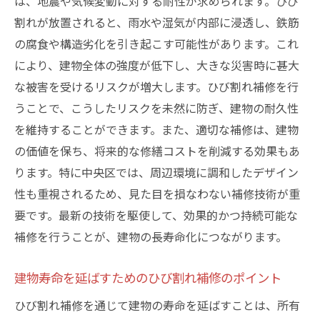
は、地震や気候変動に対する耐性が求められます。ひび
割れが放置されると、雨水や湿気が内部に浸透し、鉄筋
迅速なひび割れ補修が必要とされる理由
の腐食や構造劣化を引き起こす可能性があります。これ
確実な補修が建物の安全性を確保する鍵
により、建物全体の強度が低下し、大きな災害時に甚大
ひび割れ補修の重要性を高める背景要因
な被害を受けるリスクが増大します。ひび割れ補修を行
早急な対応がひび割れの悪化を防ぐ理由
うことで、こうしたリスクを未然に防ぎ、建物の耐久性
迅速なひび割れ補修がもたらす安全性向上
を維持することができます。また、適切な補修は、建物
補修の迅速さが建物に与えるプラスの効果
の価値を保ち、将来的な修繕コストを削減する効果もあ
LIFIXが選ばれる理由：豊富な実績と確かな技術
ります。特に中央区では、周辺環境に調和したデザイン
力
性も重視されるため、見た目を損なわない補修技術が重
LIFIXの実績が証明するひび割れ補修の信頼
要です。最新の技術を駆使して、効果的かつ持続可能な
性
補修を行うことが、建物の長寿命化につながります。
実績に裏付けられたLIFIXの技術的優位性
建物寿命を延ばすためのひび割れ補修のポイント
LIFIXのひび割れ補修が信頼される理由
ひび割れ補修を通じて建物の寿命を延ばすことは、所有
豊富な実績が生む安心のひび割れ補修