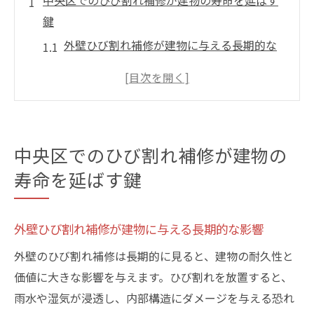
中央区でのひび割れ補修が建物の寿命を延ばす
鍵
外壁ひび割れ補修が建物に与える長期的な
影響
ひび割れ補修を行うことで得られる具体的
なメリット
東京都中央区の建物に適したひび割れ補修
中央区でのひび割れ補修が建物の
計画
寿命を延ばす鍵
耐久性を高めるためのひび割れ補修の重要
性
建物寿命を延ばすためのひび割れ補修のポ
外壁ひび割れ補修が建物に与える長期的な影響
イント
外壁のひび割れ補修は長期的に見ると、建物の耐久性と
ひび割れ補修の早期対応が建物を守る理由
価値に大きな影響を与えます。ひび割れを放置すると、
外壁のひび割れは放置すると危険！補修の必要
雨水や湿気が浸透し、内部構造にダメージを与える恐れ