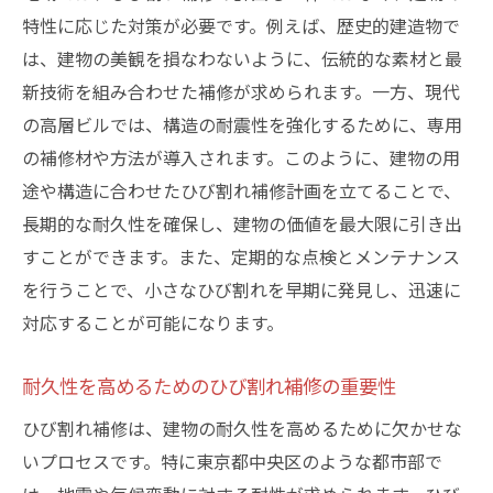
特性に応じた対策が必要です。例えば、歴史的建造物で
天候に左右されないひび割れ補修の実施方
は、建物の美観を損なわないように、伝統的な素材と最
法
新技術を組み合わせた補修が求められます。一方、現代
ひび割れ補修で建物の美観と耐久性を両立する
の高層ビルでは、構造の耐震性を強化するために、専用
方法
の補修材や方法が導入されます。このように、建物の用
美観を損なわないひび割れ補修の実践法
途や構造に合わせたひび割れ補修計画を立てることで、
耐久性を保ちながら美観を向上させる補修
長期的な耐久性を確保し、建物の価値を最大限に引き出
術
すことができます。また、定期的な点検とメンテナンス
ひび割れ補修が建物に与える美的効果
を行うことで、小さなひび割れを早期に発見し、迅速に
美と耐久性を兼ね備えたひび割れ補修の秘
対応することが可能になります。
訣
建物の美観維持に役立つひび割れ補修技術
耐久性を高めるためのひび割れ補修の重要性
ひび割れ補修による見た目と性能の改善方
ひび割れ補修は、建物の耐久性を高めるために欠かせな
法
いプロセスです。特に東京都中央区のような都市部で
迅速かつ確実なひび割れ補修が求められる背景