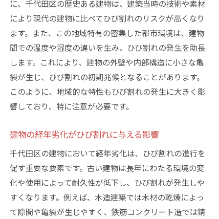
に、千代田区の歴史ある建物は、建築当時の技術や素材
建物維持におけるひび割れと錆の一体管理
により現代の建物に比べてひび割れのリスクが高くなり
建物の耐久性を脅かすひび割れと錆の関係性
ます。また、この地域特有の密集した都市環境は、建物
ひび割れと錆による建物劣化の連鎖
間での温度や湿度の違いを生み、ひび割れの発生を助長
構造物の安定性に対するひび割れと錆の影
します。これにより、建物の外壁や内部構造に小さな亀
響
裂が生じ、ひび割れの初期兆候となることがあります。
このように、地域的な特性もひび割れの発生に大きく影
ひび割れと錆がもたらす長期的リスク
響しており、特に注意が必要です。
耐久性維持のためのひび割れ検出技術
錆の進行を防ぐためのひび割れ修復法
建物の経年劣化がひび割れに与える影響
ひび割れと錆が建物耐震性に与える影響
千代田区の建物において経年劣化は、ひび割れの進行を
千代田区で見つけるひび割れから始まる錆の連
促す重要な要素です。古い建物は長年にわたる環境の変
鎖
化や使用によって耐久性が低下し、ひび割れが発生しや
千代田区の事例に学ぶひび割れと錆の関係
すくなります。例えば、木造建築では木材の乾燥によっ
地元住民が語るひび割れと錆の影響
て隙間や亀裂が生じやすく、鉄筋コンクリート造では錆