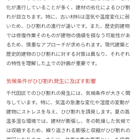
化が進行していることが多く、建材の劣化によるひび割
意外な都市問題ひび割れが錆を引き起こす理由
れが目立ちます。特に、古い材料は湿気や温度変化に弱
都市開発とひび割れの密接な関係
いため、ひび割れの進行が速いです。また、歴史的建物
公共施設におけるひび割れと錆の課題
では修復作業そのものが建物の価値を損なう可能性があ
気候変動がひび割れと錆に与える影響
るため、慎重なアプローチが求められます。現代建築と
ひび割れと錆が都市環境に及ぼす広範な影
歴史的建物のひび割れに対する対策は異なり、それぞれ
響
の特性を理解した上での計画が重要です。
都市部に特有のひび割れ問題の解決策
気候条件がひび割れ発生に及ぼす影響
ひび割れが都市景観に与える長期的影響
建物の美観と安全性を守るためのひび割れ対策
千代田区でのひび割れの発生には、気候条件が大きく関
ひび割れ予防のための最新技術
与しています。特に、気温の急激な変化や湿度の変動が
建物にストレスを与え、ひび割れを誘発します。夏の高
建物の美観を維持するひび割れ修復法
温多湿な環境では、建材が膨張し、冬の乾燥した気候で
ひび割れ対策における効果的な素材選び
は収縮するため、繰り返される膨張と収縮がひび割れの
ひび割れ防止のための定期点検の重要性