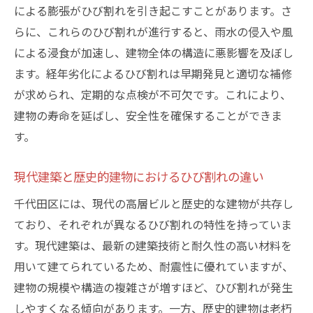
ひび割れによる錆の実際の被害報告
による膨張がひび割れを引き起こすことがあります。さ
千代田区特有のひび割れと錆の連鎖パター
らに、これらのひび割れが進行すると、雨水の侵入や風
ン
による浸食が加速し、建物全体の構造に悪影響を及ぼし
ます。経年劣化によるひび割れは早期発見と適切な補修
地域社会としてのひび割れ問題への取り組
が求められ、定期的な点検が不可欠です。これにより、
み
建物の寿命を延ばし、安全性を確保することができま
ひび割れと錆対策に関する住民の声
す。
ひび割れが錆を招く建物のリスクを知る
ひび割れが引き起こす錆のリスク評価
現代建築と歴史的建物におけるひび割れの違い
定期点検で見逃されがちなひび割れと錆
千代田区には、現代の高層ビルと歴史的な建物が共存し
ひび割れがもたらす錆の潜在リスク
ており、それぞれが異なるひび割れの特性を持っていま
建物オーナーが知っておくべきひび割れリ
す。現代建築は、最新の建築技術と耐久性の高い材料を
スク
用いて建てられているため、耐震性に優れていますが、
ひび割れを放置することのリスクとコスト
建物の規模や構造の複雑さが増すほど、ひび割れが発生
ひび割れと錆のリスク管理方法
しやすくなる傾向があります。一方、歴史的建物は老朽