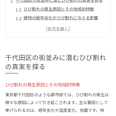
千代田区の街並みに潜むひび割れの真実を探る
ひび割れの発生原因とその地域的特徴
建物の経年劣化がひび割れに与える影響
現代建築と歴史的建物におけるひび割れの
違い
気候条件がひび割れ発生に及ぼす影響
住民が気づくべきひび割れの初期兆候
千代田区の街並みに潜むひび割れ
ひび割れが景観に与える潜在的な影響
の真実を探る
ひび割れがもたらす錆の進行メカニズムとは
ひび割れを通じた水分と錆の関係性
ひび割れの発生原因とその地域的特徴
錆が建物の構造に与える進行的影響
東京都千代田区のような都市部では、ひび割れの発生は
ひび割れが促進する錆の発生プロセス
様々な原因によって引き起こされます。主な要因として
防錆対策におけるひび割れの重要性
挙げられるのは、経年劣化や温度変化、地震です。特
鉄筋コンクリートにおける錆の進行事例