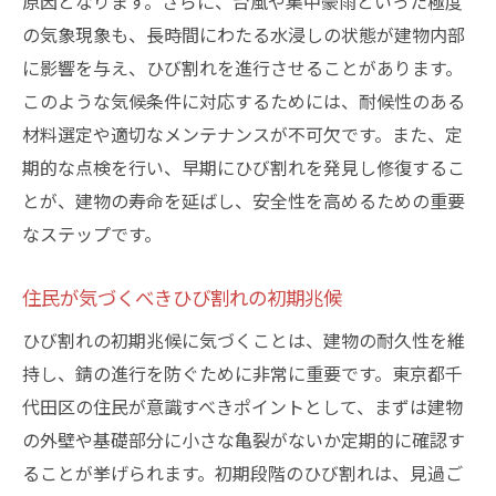
原因となります。さらに、台風や集中豪雨といった極度
住民参加型のひび割れ防止活動
の気象現象も、長時間にわたる水浸しの状態が建物内部
ひび割れ対策で実現する安全な住環境
に影響を与え、ひび割れを進行させることがあります。
千代田区でのひび割れと錆への効果的なアプロ
このような気候条件に対応するためには、耐候性のある
ーチ
材料選定や適切なメンテナンスが不可欠です。また、定
千代田区におけるひび割れ修復の成功事例
期的な点検を行い、早期にひび割れを発見し修復するこ
とが、建物の寿命を延ばし、安全性を高めるための重要
地域特性に応じたひび割れ対策の実施
なステップです。
ひび割れと錆防止のための地域協力の必要
性
住民が気づくべきひび割れの初期兆候
専門家が語るひび割れ対策の最前線
ひび割れの初期兆候に気づくことは、建物の耐久性を維
ひび割れ修復技術の最新動向
持し、錆の進行を防ぐために非常に重要です。東京都千
千代田区での持続可能なひび割れ管理戦略
代田区の住民が意識すべきポイントとして、まずは建物
の外壁や基礎部分に小さな亀裂がないか定期的に確認す
ることが挙げられます。初期段階のひび割れは、見過ご