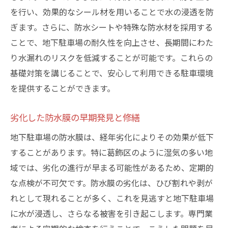
減
を行い、効果的なシール材を用いることで水の浸透を防
早期発見が可能な検査技術の紹介
ぎます。さらに、防水シートや特殊な防水材を採用する
日常的に行いたいメンテナンス作業
ことで、地下駐車場の耐久性を向上させ、長期間にわた
メンテナンス契約の選び方と注意点
り水漏れのリスクを低減することが可能です。これらの
プロの視点から見る効果的なメンテナンス
基礎対策を講じることで、安心して利用できる駐車環境
方法
を提供することができます。
地下駐車場の水漏れに備えて知っておくべき防
劣化した防水膜の早期発見と修繕
水材の選び方
地下駐車場の防水膜は、経年劣化によりその効果が低下
耐久性に優れた防水材の特徴比較
することがあります。特に葛飾区のように湿気の多い地
施工場所に応じた防水材の適切な選定方法
域では、劣化の進行が早まる可能性があるため、定期的
価格と品質のバランスを考慮した選択基準
な点検が不可欠です。防水膜の劣化は、ひび割れや剥が
施工後の維持管理を考慮した材料選び
れとして現れることが多く、これを見逃すと地下駐車場
最新防水材の開発動向とその評価
に水が浸透し、さらなる被害を引き起こします。専門業
専門家が推奨する防水材の選択肢