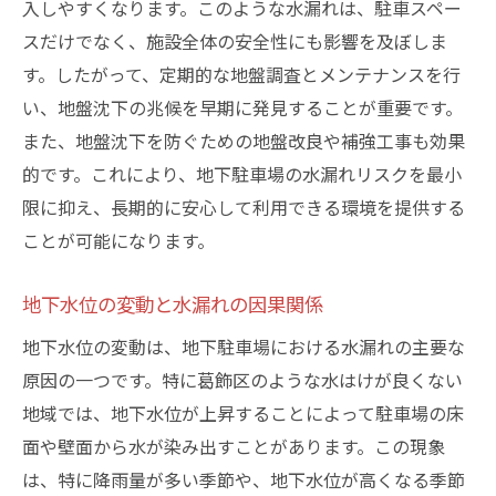
入しやすくなります。このような水漏れは、駐車スペー
駐車場利用者への影響とその対策法
スだけでなく、施設全体の安全性にも影響を及ぼしま
経済的損失を最小限に抑えるための保険活
す。したがって、定期的な地盤調査とメンテナンスを行
用
い、地盤沈下の兆候を早期に発見することが重要です。
水漏れが引き起こす二次的被害を抑える管
また、地盤沈下を防ぐための地盤改良や補強工事も効果
理法
的です。これにより、地下駐車場の水漏れリスクを最小
長期的な視点で考える施設修繕の重要性
限に抑え、長期的に安心して利用できる環境を提供する
最新の防水技術を駆使した地下駐車場の水漏れ
ことが可能になります。
対策
ポリウレア噴霧技術の水漏れ防止効果
地下水位の変動と水漏れの因果関係
シート防水と塗膜防水の選び方と適用例
地下水位の変動は、地下駐車場における水漏れの主要な
水膨張性材による新しい止水技術の紹介
原因の一つです。特に葛飾区のような水はけが良くない
地域では、地下水位が上昇することによって駐車場の床
防水施工の際に考慮すべきポイント
面や壁面から水が染み出すことがあります。この現象
最新技術を活用した防水工事のプロセス
は、特に降雨量が多い季節や、地下水位が高くなる季節
環境に優しい防水材の採用事例