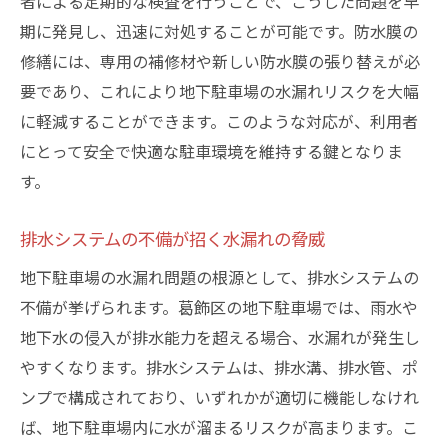
者による定期的な検査を行うことで、こうした問題を早
安心安全な駐車環境の実現地下駐車場の水漏れ
期に発見し、迅速に対処することが可能です。防水膜の
対策ガイド
修繕には、専用の補修材や新しい防水膜の張り替えが必
初心者でもわかる地下駐車場の水漏れ対策
要であり、これにより地下駐車場の水漏れリスクを大幅
入門
に軽減することができます。このような対応が、利用者
にとって安全で快適な駐車環境を維持する鍵となりま
車両保護のための具体的な対策方法
す。
施設全体を守るための包括的な防水戦略
水漏れ対策に関わる法規制とその遵守方法
排水システムの不備が招く水漏れの脅威
最新の防水技術を取り入れた実例紹介
地下駐車場の水漏れ問題の根源として、排水システムの
長期的に安心して利用するための維持管理
不備が挙げられます。葛飾区の地下駐車場では、雨水や
ガイド
地下水の侵入が排水能力を超える場合、水漏れが発生し
東京都葛飾区での地下駐車場の修繕事例と成功
やすくなります。排水システムは、排水溝、排水管、ポ
の秘訣
ンプで構成されており、いずれかが適切に機能しなけれ
修繕に成功した実際のプロジェクトを紹介
ば、地下駐車場内に水が溜まるリスクが高まります。こ