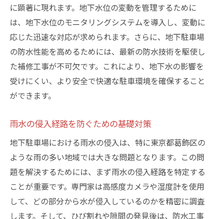
に顕著に現れます。地下水位の変動を管理するために
葛飾区の事例から学ぶ地下駐車場の効果的な修
は、地下水位のモニタリングシステムを導入し、変動に
繕方法
応じた迅速な対応が求められます。さらに、地下駐車場
成功事例から学ぶ水漏れ修繕の重要ポイン
の防水性能を高めるためには、最新の防水技術を駆使し
ト
た補修工事が不可欠です。これにより、地下水の影響を
地域特性を考慮した修繕計画の立て方
受けにくい、より安全で快適な駐車環境を確保すること
経験豊富な専門業者による修繕事例の紹介
ができます。
修繕後のメンテナンス方法とその効果
雨水の侵入経路を防ぐための基礎対策
周辺環境を保護しながらの修繕技術
地下駐車場における雨水の侵入は、特に東京都葛飾区の
事例から見える修繕成功の秘訣
ような雨の多い地域では大きな問題となります。この問
水漏れを防ぐための地下駐車場の定期メンテナ
題を解決するためには、まず雨水の侵入経路を特定する
ンスの重要性
ことが重要です。専門家は高感度カメラや湿度計を使用
定期点検の頻度とチェックリスト
して、どの部分から水が侵入しているのかを精密に調査
メンテナンスによる長期的な修繕費用の削
します。そして、ひび割れや隙間の発見後は、防水工事