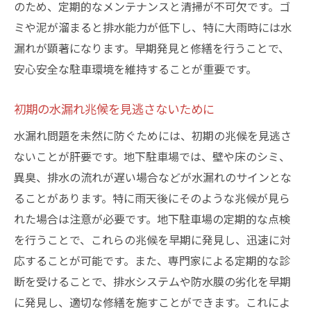
地域との連携で実現した効果的な修繕例
のため、定期的なメンテナンスと清掃が不可欠です。ゴ
予算内での効果的な修繕計画立案方法
ミや泥が溜まると排水能力が低下し、特に大雨時には水
漏れが顕著になります。早期発見と修繕を行うことで、
専門家による効果的な修繕プロセスの紹介
安心安全な駐車環境を維持することが重要です。
今後の修繕に活かせる成功事例の分析
葛飾区特有の課題を克服した実例
初期の水漏れ兆候を見逃さないために
水漏れ問題を未然に防ぐためには、初期の兆候を見逃さ
ないことが肝要です。地下駐車場では、壁や床のシミ、
異臭、排水の流れが遅い場合などが水漏れのサインとな
ることがあります。特に雨天後にそのような兆候が見ら
れた場合は注意が必要です。地下駐車場の定期的な点検
を行うことで、これらの兆候を早期に発見し、迅速に対
応することが可能です。また、専門家による定期的な診
断を受けることで、排水システムや防水膜の劣化を早期
に発見し、適切な修繕を施すことができます。これによ