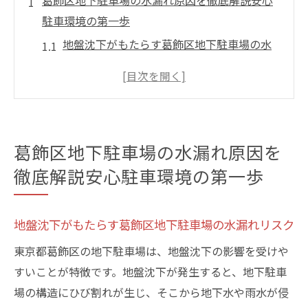
葛飾区地下駐車場の水漏れ原因を徹底解説安心
駐車環境の第一歩
地盤沈下がもたらす葛飾区地下駐車場の水
漏れリスク
地下水位の変動と水漏れの因果関係
雨水の侵入経路を防ぐための基礎対策
劣化した防水膜の早期発見と修繕
葛飾区地下駐車場の水漏れ原因を
排水システムの不備が招く水漏れの脅威
徹底解説安心駐車環境の第一歩
初期の水漏れ兆候を見逃さないために
地下駐車場で起こる水漏れの影響車両と施設を
地盤沈下がもたらす葛飾区地下駐車場の水漏れリスク
守るために
水漏れによる車両の損傷と安全性への影響
東京都葛飾区の地下駐車場は、地盤沈下の影響を受けや
すいことが特徴です。地盤沈下が発生すると、地下駐車
施設全体に及ぼす構造的ダメージの防止方
場の構造にひび割れが生じ、そこから地下水や雨水が侵
法