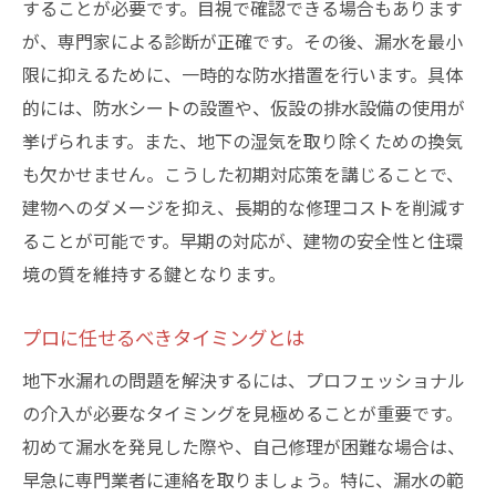
することが必要です。目視で確認できる場合もあります
要性
が、専門家による診断が正確です。その後、漏水を最小
点検の頻度とその根拠
限に抑えるために、一時的な防水措置を行います。具体
問題を未然に防ぐための計画
的には、防水シートの設置や、仮設の排水設備の使用が
専門家による定期点検の価値
挙げられます。また、地下の湿気を取り除くための換気
も欠かせません。こうした初期対応策を講じることで、
点検で得られる安心感と信頼性
建物へのダメージを抑え、長期的な修理コストを削減す
予防的対策の導入で安心を築く
ることが可能です。早期の対応が、建物の安全性と住環
将来的なトラブルを避けるために
境の質を維持する鍵となります。
プロに任せるべきタイミングとは
地下水漏れの問題を解決するには、プロフェッショナル
の介入が必要なタイミングを見極めることが重要です。
初めて漏水を発見した際や、自己修理が困難な場合は、
早急に専門業者に連絡を取りましょう。特に、漏水の範