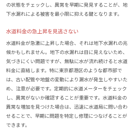
保証内容をしっかり確認する
の状態をチェックし、異常を早期に発見することが、地
下水漏れによる被害を最小限に抑える鍵となります。
地元密着型の業者のメリット
契約前の重要なチェックポイント
水道料金の急上昇を見逃さない
日常的にできる地下水漏れチェックポイントと
水道料金が急激に上昇した場合、それは地下水漏れの兆
対策
候かもしれません。地下の水漏れは目に見えないため、
定期的な点検で安心を保つ方法
気づきにくい問題ですが、無駄に水が流れ続けると水道
DIYでできる簡単なチェック法
料金に直結します。特に東京都港区のような都市部で
見落としがちなポイントを押さえる
は、古い配管や地盤の変動により漏水が発生しやすいた
早期発見に役立つ道具の紹介
め、注意が必要です。定期的に水道メーターをチェック
家族全員で意識を高める方法
し、異常がないか確認することが重要です。水道料金の
プロに相談すべきケースとは
異常な増加を見つけた場合は、迅速に水道局に問い合わ
せることで、早期に問題を特定し修理につなげることが
地下水漏れ修理後の維持管理で安心の住環境を
できます。
作る