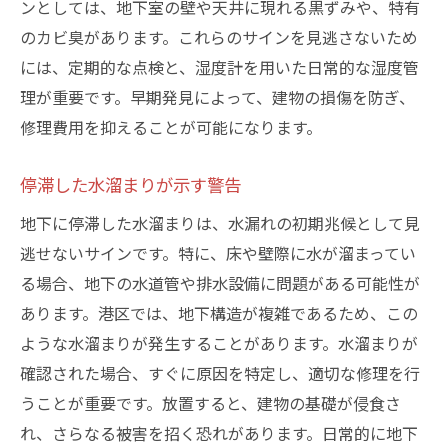
ンとしては、地下室の壁や天井に現れる黒ずみや、特有
地下水漏れが建物に与える影響と予防策の重要
のカビ臭があります。これらのサインを見逃さないため
性
には、定期的な点検と、湿度計を用いた日常的な湿度管
建物の構造に与える影響を理解する
理が重要です。早期発見によって、建物の損傷を防ぎ、
長期的なダメージを防ぐための予防策
修理費用を抑えることが可能になります。
湿気対策としてできること
停滞した水溜まりが示す警告
基礎部分を守るためのメンテナンス
地下に停滞した水溜まりは、水漏れの初期兆候として見
日常的に行える予防チェック
逃せないサインです。特に、床や壁際に水が溜まってい
地域特性に応じた予防策の導入
る場合、地下の水道管や排水設備に問題がある可能性が
港区でお勧めの地下水漏れ専門業者の選び方と
あります。港区では、地下構造が複雑であるため、この
注意点
ような水溜まりが発生することがあります。水溜まりが
信頼性のある業者の選定ポイント
確認された場合、すぐに原因を特定し、適切な修理を行
過去の実績と評価を確認する方法
うことが重要です。放置すると、建物の基礎が侵食さ
見積もりの際に注意すべき点
れ、さらなる被害を招く恐れがあります。日常的に地下