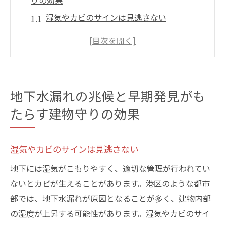
りの効果
湿気やカビのサインは見逃さない
停滞した水溜まりが示す警告
水道料金の急上昇を見逃さない
早期発見が修理コストを削減する理由
建物の基礎を守るための初期対応策
地下水漏れの兆候と早期発見がも
プロに任せるべきタイミングとは
たらす建物守りの効果
港区での地下水漏れ原因と迅速な修理方法
地下水漏れの主要な原因を特定する
湿気やカビのサインは見逃さない
港区で特に多い漏水事例とは
地下には湿気がこもりやすく、適切な管理が行われてい
適切な修理方法を選ぶためのポイント
ないとカビが生えることがあります。港区のような都市
迅速な対応が求められる理由
部では、地下水漏れが原因となることが多く、建物内部
最新技術を駆使した修理法の紹介
の湿度が上昇する可能性があります。湿気やカビのサイ
信頼できる専門業者の見極め方