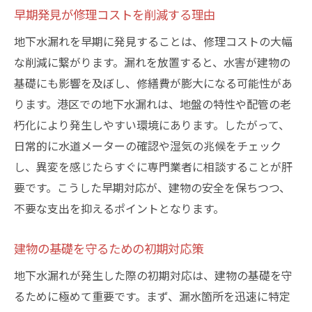
修理後のフォローアップが重要な理由
早期発見が修理コストを削減する理由
定期メンテナンスのスケジュールを組む
地下水漏れを早期に発見することは、修理コストの大幅
維持管理に必要な知識と準備
な削減に繋がります。漏れを放置すると、水害が建物の
プロのアドバイスを活かす方法
基礎にも影響を及ぼし、修繕費が膨大になる可能性があ
住環境を守るための共通理解
ります。港区での地下水漏れは、地盤の特性や配管の老
長期的な視点で考える維持管理
朽化により発生しやすい環境にあります。したがって、
港区の地下水漏れ修理の最新技術とその効果
日常的に水道メーターの確認や湿気の兆候をチェック
最新の修理技術がもたらすメリット
し、異変を感じたらすぐに専門業者に相談することが肝
要です。こうした早期対応が、建物の安全を保ちつつ、
環境に優しい修理方法の選択肢
不要な支出を抑えるポイントとなります。
技術革新が可能にする迅速な対応
港区での成功事例をもとに考える
建物の基礎を守るための初期対応策
新技術導入のコストパフォーマンス
地下水漏れが発生した際の初期対応は、建物の基礎を守
住民に優しい技術の活用法
るために極めて重要です。まず、漏水箇所を迅速に特定
地下水漏れ問題を防ぐための定期的な点検の重