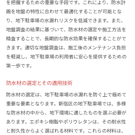
を把握するための重要な手段です。これにより、防水計
信頼できる施工業者の選び方
画を地盤の特性に合わせて最適化することが可能とな
最新の技術で地下駐車場の水漏れを未然に防ぐ
り、地下駐車場の水漏れリスクを低減できます。また、
方法
地盤調査の結果に基づいて、防水材の選定や施工方法を
水漏れセンサーの導入とその効果
精査することで、長期的な防水効果を確保することがで
最新の防水材の特性と利点
きます。適切な地盤調査は、施工後のメンテナンス負担
を軽減し、地下駐車場の利用者に安心を提供するための
ナノテクノロジーの活用による防水対策
第一歩です。
施工中のリアルタイム監視技術
持続可能な防水システムの選択
防水材の選定とその適用技術
未来を見据えた防水技術の応用
防水材の選定は、地下駐車場の水漏れを防ぐ上で極めて
東京都新宿区での地下駐車場水漏れ対策の成功
重要な要素となります。新宿区の地下駐車場では、多様
事例
な防水材の中から、地下環境に適したものを選ぶ必要が
実際の施工現場から学ぶ成功のポイント
あります。エポキシ樹脂やポリウレタンは、その耐水性
過去の失敗例から得た教訓
と耐久性からよく選ばれる材料です。これらの材料は、