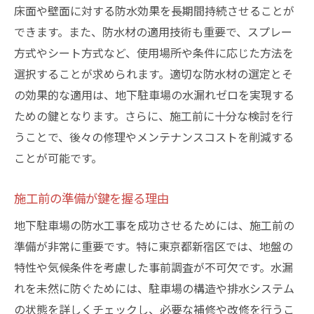
地域に適した防水対策とは
床面や壁面に対する防水効果を長期間持続させることが
住民参加型の防水プロジェクト
できます。また、防水材の適用技術も重要で、スプレー
方式やシート方式など、使用場所や条件に応じた方法を
持続可能な防水ソリューションの展開
選択することが求められます。適切な防水材の選定とそ
協力体制で築く安全な駐車場
の効果的な適用は、地下駐車場の水漏れゼロを実現する
水漏れゼロを実現するための地下駐車場防水工
ための鍵となります。さらに、施工前に十分な検討を行
事の秘訣
うことで、後々の修理やメンテナンスコストを削減する
計画的な施工スケジュールの立て方
ことが可能です。
防水工事の予算管理と費用対効果
長期間の保証が生む安心感
施工前の準備が鍵を握る理由
環境に配慮した施工法の選択
地下駐車場の防水工事を成功させるためには、施工前の
施工後のアフターケアの重要性
準備が非常に重要です。特に東京都新宿区では、地盤の
信頼性の高い施工業者とのパートナーシッ
特性や気候条件を考慮した事前調査が不可欠です。水漏
プ
れを未然に防ぐためには、駐車場の構造や排水システム
の状態を詳しくチェックし、必要な補修や改修を行うこ
新宿区での地下駐車場の水漏れを防ぐ最新の防