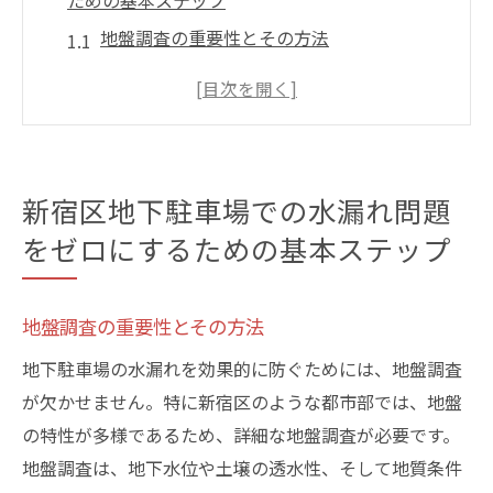
ための基本ステップ
地盤調査の重要性とその方法
防水材の選定とその適用技術
施工前の準備が鍵を握る理由
プロフェッショナルによる施工のメリット
施工後の定期的な点検とメンテナンス
新宿区地下駐車場での水漏れ問題
防水工事完了後のケアと注意点
をゼロにするための基本ステップ
地下駐車場の水漏れを防ぐための効果的な防水
工事とは
地盤調査の重要性とその方法
防水工事に適した時期と環境
地下駐車場の水漏れを効果的に防ぐためには、地盤調査
防水膜とシーラントの違い
が欠かせません。特に新宿区のような都市部では、地盤
複合防水システムの導入効果
の特性が多様であるため、詳細な地盤調査が必要です。
水圧と排水システムの関係性
地盤調査は、地下水位や土壌の透水性、そして地質条件
施工現場での適切な安全対策