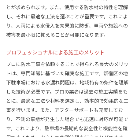
とが求められます。また、使用する防水材の特性を理解
水技術
し、それに最適な工法を選ぶことが重要です。これによ
新しい防水技術の開発背景
り、大雨による水侵入を効果的に防ぎ、車両や施設への
使用される材料の進化と効果
被害を最小限に抑えることが可能になります。
防水工事におけるテクノロジーの役割
ソリューションベースの施工法の採用
プロフェッショナルによる施工のメリット
地域特性に応じた技術の適用
プロに防水工事を依頼することで得られる最大のメリッ
防水工事の未来を切り拓く技術
トは、専門知識に基づいた確実な施工です。新宿区の地
地下駐車場の水漏れ問題を解決するための施工
下駐車場における水漏れ問題は、地域特有の条件を理解
ポイント
した技術が必要です。プロの業者は過去の施工実績をも
施工現場の事前調査と診断方法
とに、最適な工法や材料を選定し、効率的で効果的な工
事を行います。また、アフターサポートも充実してお
効果的な施工スケジュールの設定
り、不測の事態が発生した場合でも迅速に対応が可能で
施工中に注意すべき環境配慮
す。これにより、駐車場の長期的な安全性と機能性を確
高品質な材料の選び方と利用法