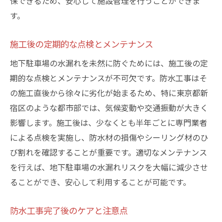
保できるため、安心して施設管理を行うことができま
長期的な保証による安心感の提供
す。
施工完了後のフォローアップの必要性
安心して利用できる地下駐車場を実現するため
施工後の定期的な点検とメンテナンス
の防水工事
地下駐車場の水漏れを未然に防ぐためには、施工後の定
利用者目線で考える駐車場デザイン
期的な点検とメンテナンスが不可欠です。防水工事はそ
安全性を高めるための施工技術
の施工直後から徐々に劣化が始まるため、特に東京都新
利用者満足度を上げるための工夫
宿区のような都市部では、気候変動や交通振動が大きく
影響します。施工後は、少なくとも半年ごとに専門業者
持続可能な駐車場運営のための対策
による点検を実施し、防水材の損傷やシーリング材のひ
コミュニティとの協力で実現する安全
び割れを確認することが重要です。適切なメンテナンス
防水工事で得られる長期的な利益
を行えば、地下駐車場の水漏れリスクを大幅に減少させ
ることができ、安心して利用することが可能です。
防水工事完了後のケアと注意点