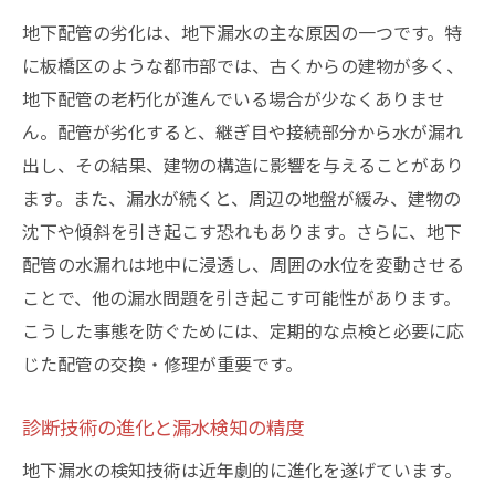
水の流れをコントロールする方法
地下配管の劣化は、地下漏水の主な原因の一つです。特
DIYで行う周辺環境の整備
に板橋区のような都市部では、古くからの建物が多く、
定期的な見直しで漏水リスクを低減
地下配管の老朽化が進んでいる場合が少なくありませ
板橋区での地下漏水補修が安全な住環境を作る
ん。配管が劣化すると、継ぎ目や接続部分から水が漏れ
理由
出し、その結果、建物の構造に影響を与えることがあり
建物の寿命を延ばすための補修の役割
ます。また、漏水が続くと、周辺の地盤が緩み、建物の
沈下や傾斜を引き起こす恐れもあります。さらに、地下
健康被害を未然に防ぐための対策
配管の水漏れは地中に浸透し、周囲の水位を変動させる
地域コミュニティの安全性向上のために
ことで、他の漏水問題を引き起こす可能性があります。
環境に配慮した持続可能な補修方法
こうした事態を防ぐためには、定期的な点検と必要に応
未来の世代のための資産価値の保全
じた配管の交換・修理が重要です。
安心の住環境を実現するための取り組み
クラック補修後のメンテナンスで漏水を防ぐ秘
診断技術の進化と漏水検知の精度
訣
地下漏水の検知技術は近年劇的に進化を遂げています。
定期点検の重要性とその実施方法