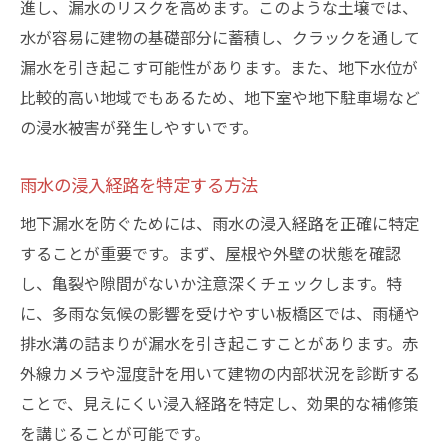
進し、漏水のリスクを高めます。このような土壌では、
クラック補修の基本技術とその重要性
水が容易に建物の基礎部分に蓄積し、クラックを通して
クラック補修に必要なツールと材料
漏水を引き起こす可能性があります。また、地下水位が
さまざまなクラック補修方法の比較
比較的高い地域でもあるため、地下室や地下駐車場など
の浸水被害が発生しやすいです。
補修を行うタイミングの見極め方
DIYとプロの技術の違い
雨水の浸入経路を特定する方法
補修後の効果を最大化するポイント
地下漏水を防ぐためには、雨水の浸入経路を正確に特定
施工後の保証制度とその選び方
することが重要です。まず、屋根や外壁の状態を確認
地下漏水対策に有効な地域特性を活かした方法
し、亀裂や隙間がないか注意深くチェックします。特
板橋区の地形を考慮した防水施工
に、多雨な気候の影響を受けやすい板橋区では、雨樋や
周辺環境に合わせた排水システムの設計
排水溝の詰まりが漏水を引き起こすことがあります。赤
地域特有の気候に応じた材料選び
外線カメラや湿度計を用いて建物の内部状況を診断する
地域密着型の業者選びのコツ
ことで、見えにくい浸入経路を特定し、効果的な補修策
を講じることが可能です。
コミュニティとの協力による防災対策