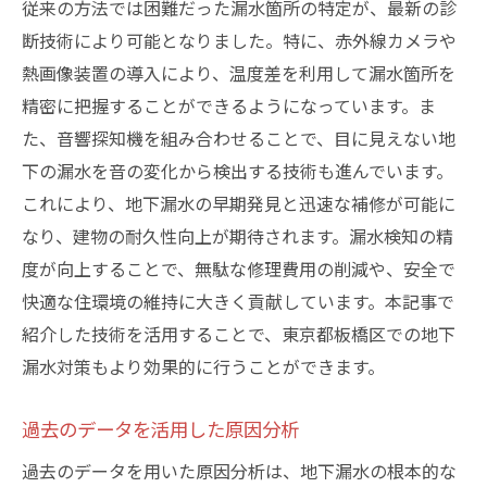
従来の方法では困難だった漏水箇所の特定が、最新の診
補修箇所の耐久性を高めるポイント
断技術により可能となりました。特に、赤外線カメラや
効果的な清掃とメンテナンス方法
熱画像装置の導入により、温度差を利用して漏水箇所を
精密に把握することができるようになっています。ま
異常を早期発見するための監視体制
た、音響探知機を組み合わせることで、目に見えない地
長期的なメンテナンス計画の策定
下の漏水を音の変化から検出する技術も進んでいます。
季節ごとの対応策とその実践
これにより、地下漏水の早期発見と迅速な補修が可能に
なり、建物の耐久性向上が期待されます。漏水検知の精
度が向上することで、無駄な修理費用の削減や、安全で
快適な住環境の維持に大きく貢献しています。本記事で
紹介した技術を活用することで、東京都板橋区での地下
漏水対策もより効果的に行うことができます。
過去のデータを活用した原因分析
過去のデータを用いた原因分析は、地下漏水の根本的な