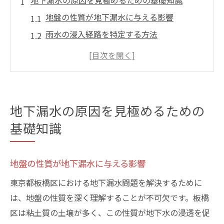
地下漏水の原因を見極めるための基礎知識
地盤の性質が地下漏水に与える影響
雨水の浸入経路を特定する方法
建物の構造が持つ脆弱性について
地下配管の劣化が招くトラブル
診断技術の進化と漏水検知の精度
過去のデータを活用した原因分析
地下漏水の原因を見極めるための
板橋区の地下漏水が建物に与える影響とは
基礎知識
耐震性への影響と対策
基礎部分の腐食とその防止策
地盤の性質が地下漏水に与える影響
カビや湿気が室内環境に与えるリスク
東京都板橋区における地下漏水問題を解決するために
漏水による断熱性能の低下
は、地盤の性質を深く理解することが不可欠です。板橋
資産価値への影響を最小限に抑える方法
区は粘土質の土壌が多く、この性質が地下水の浸透を促
長期的なメンテナンス計画の重要性