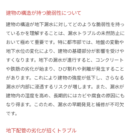
行政の支援を活用した漏水対策
建物の構造が持つ脆弱性について
誰でもできる！簡単なクラック補修ステップバ
建物の構造が地下漏水に対してどのような脆弱性を持っ
イステップ
ているかを理解することは、漏水トラブルの未然防止に
効果的な下準備と環境整備
おいて極めて重要です。特に都市部では、地盤の変動や
クラックの種類に応じた補修方法
地下水位の変化により、建物の基礎部分が影響を受けや
補修材の正しい選び方とその理由
すくなります。地下の漏水が進行すると、コンクリート
実際の施工手順とポイント
や鉄筋の劣化が始まり、ひび割れや剥離が発生すること
作業後の確認事項と注意点
があります。これにより建物の強度が低下し、さらなる
必要な用具とその使用方法
漏水が内部に浸透するリスクが増します。また、漏水が
建物内の湿度を高め、長期的にはカビや腐食の原因にも
プロに頼らず自分で地下漏水を防ぐコツ
なり得ます。このため、漏水の早期発見と補修が不可欠
日常的にできる予防策とその実践
です。
簡単な目視検査で早期発見
セルフメンテナンスでコスト削減
地下配管の劣化が招くトラブル