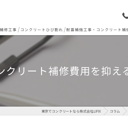
補修工事
コンクリートひび割れ
耐震補強工事・コンクリート補
ョン下地補修
炭素繊維シート補強工法
ト欠損 色合わせ補修
ンクリート補修費用を抑え
工事(セルフレベリング)
リート・土間モルタル工事
東京でコンクリートなら株式会社LIFIX
コラム