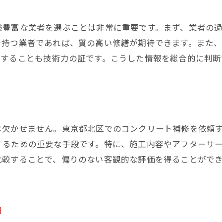
施工後のメンテナンス方法
験豊富な業者を選ぶことは非常に重要です。まず、業者の
費用対効果を最大化するためのポイント
を持つ業者であれば、質の高い修繕が期待できます。また
地域密着業者の選定がもたらすメリット
有することも技術力の証です。こうした情報を総合的に判断
は欠かせません。東京都北区でのコンクリート補修を依頼
するための重要な手段です。特に、施工内容やアフターサ
比較することで、偏りのない客観的な評価を得ることがで
由