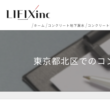
ホーム
コンクリート地下漏水
コンクリート
地下室漏水
新築マンシ
地下・半地下駐車場 漏水
コンクリー
東京都北区でのコ
エレベーターピット漏水・止水工事
床レベラー
打継ぎ部・コールドジョイント漏水
土間コンク
配管貫通部・スリーブ周り漏水