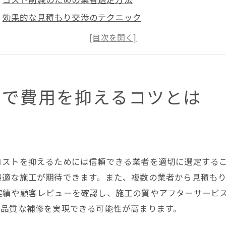
効果的な見積もり交渉のテクニック
品質を維持しつつコストを抑えるポイント
東京都北区での材料選びの工夫
無駄を省くための施工計画
長期的視点で考える補修費用の節約法
修で費用を抑えるコツとは
ンクリート補修で知っておきたい東京都北区の業者選び
経験豊富な業者を見極めるポイント
口コミとレビューの活用法
東京都北区での施工実績に注目する理由
コストを抑えるためには信頼できる業者を適切に選定する
安心できる業者の選び方
最適な施工が期待できます。また、複数の業者から見積も
実績や顧客レビューを確認し、施工の質やアフターサービ
契約前に確認すべき重要事項
高品質な補修を実現できる可能性が高まります。
工事保証とアフターサービスの比較