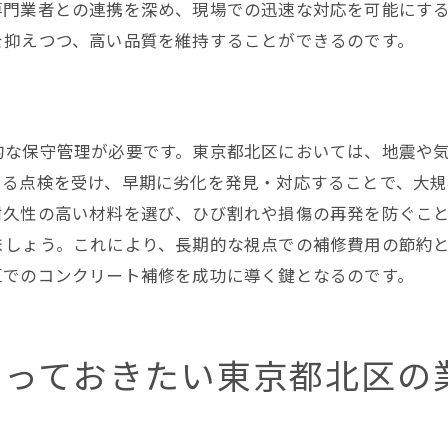
専門業者との連携を深め、現場での迅速な対応を可能にす
地域住民の声を反映した施工
を抑えつつ、高い品質を維持することができるのです。
環境に配慮した補修方法の提案
修費用節約のための東京都北区コンクリート材料選び
コストパフォーマンスに優れた材料の選択
的な保守管理が必要です。東京都北区においては、地震や
耐久性を考慮した材料選びの基準
よる点検を受け、早期に劣化を発見・対応することで、大規
エコマテリアルの導入によるコスト削減
耐久性の高い材料を選び、ひび割れや損傷の再発を防ぐこ
材料選びと施工のバランス
ましょう。これにより、長期的な視点での補修費用の節約
材料の品質を確認する方法
区でのコンクリート補修を成功に導く鍵となるのです。
価格と品質を両立するための材料選定
京都北区コンクリート補修経験者に学ぶ費用効果的な戦略
知っておきたい東京都北区の
実際の施工例から見る費用節約のヒント
経験者が語る業者選びのコツ
失敗しない見積もり交渉術