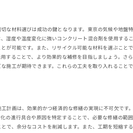
トラブルを未然に防ぐための注意点
京都北区で安心できるコンクリート補修の保証とアフター
保証内容の確認ポイント
適切な材料選びは成功の鍵となります。東京の気候や地盤
アフターサービスの種類と内容
は、湿度や温度変化に強いコンクリート混合剤を使用する
長期保証がもたらす安心感
ことが可能です。また、リサイクル可能な材料を選ぶこと
保証とアフターサービスの見極め方
活用することで、より効果的な補修を目指しましょう。さ
ズな施工が期待できます。これらの工夫を取り入れること
トラブル対応の迅速さと対応力
顧客満足度を高めるための施策
域特性を活かした東京都北区の賢いコンクリート補修方法
北区特有の気候に合わせた施工方法
地域に密着した業者の選び方
施工計画は、効果的かつ経済的な修繕の実現に不可欠です
劣化の進行具合や原因を特定することで、必要な修繕の範
地域の建築スタイルを考慮した補修
ことで、余分なコストを削減します。また、工期を短縮す
施工事例から学ぶ地域特性の活用