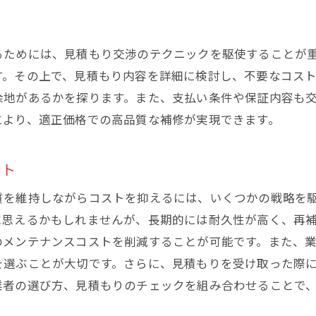
京都北区でのコンクリート補修見積もり比較のポイント
見積もり内容の詳細確認方法
るためには、見積もり交渉のテクニックを駆使することが
価格だけではない見積もり評価基準
す。その上で、見積もり内容を詳細に検討し、不要なコス
複数業者からの見積もり取得の利点
余地があるかを探ります。また、支払い条件や保証内容も
見積もりに含まれる保証とアフターサービス
により、適正価格での高品質な補修が実現できます。
業者の透明性を確認する方法
適正価格の判断基準
ント
品質を維持する東京都北区のコンクリート補修の実例
質を維持しながらコストを抑えるには、いくつかの戦略を
成功した補修プロジェクト紹介
に思えるかもしれませんが、長期的には耐久性が高く、再
使用材料と施工方法の詳細
のメンテナンスコストを削減することが可能です。また、
地域特性を反映した補修事例
を選ぶことが大切です。さらに、見積もりを受け取った際
業者選定から施工完了までの流れ
業者の選び方、見積もりのチェックを組み合わせることで
施工後の評価と顧客満足度