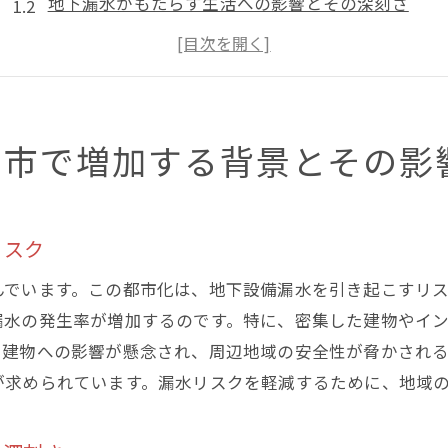
地下漏水がもたらす生活への影響とその深刻さ
地域特性が影響する地下漏水の発生要因
行政の取り組みと地域住民への影響
地下水位の変動と漏水の関連性
未来の都市計画における漏水対策の必要性
山市で増加する背景とその影
自然災害が地下設備漏水を引き起こす理由とは
地震が引き起こす地下設備への影響
リスク
豪雨による地下浸水のメカニズム
土壌の変化が安定性に与える影響
んでいます。この都市化は、地下設備漏水を引き起こすリ
地形と気候の相互作用による漏水リスク
漏水の発生率が増加するのです。特に、密集した建物やイ
や建物への影響が懸念され、周辺地域の安全性が脅かされ
災害時の緊急対応策とその実効性
が求められています。漏水リスクを軽減するために、地域
災害予測技術の進化と漏水防止への期待
地下漏水の早期発見が東京都港区東村山市で重要な理由