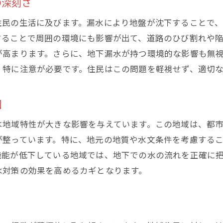
の深刻さ
早期発見が可能にする被害の最小化
住民の生活に及びます。漏水により地盤が沈下することで
漏水検知技術の進化とその活用法
することで周囲の環境にも影響が出て、道路のひび割れや
地域住民への早期警報システムの導入
が高まります。さらに、地下漏水が持つ環境的な影響も無
コスト削減を実現する予防保全の意義
、特に注意が必要です。住民はこの問題を軽視せず、適切
早期介入がもたらすインフラ維持の効果
地域特有の漏水サインとその識別法
因
実践的な地下漏水対策：東村山市の成功事例
は地域特性が大きな影響を与えています。この地域は、都
東村山市での革新的な漏水対策プロジェクト
が整っています。特に、地元の地質や水文条件を考慮する
地域協力を促進するコミュニティ参加型アプローチ
機能が低下している地域では、地下での水の流れを正確に
技術革新が可能にした新しい漏水防止策
水対策の効果を高めるカギとなります。
コスト効果の高い漏水修復技術の紹介
地域特性を考慮したカスタマイズド対策
成功事例から学ぶ持続可能な漏水対策の構築