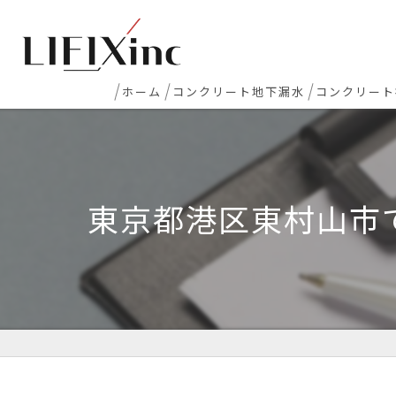
ホーム
コンクリート地下漏水
コンクリート
地下室漏水
新築マンシ
地下・半地下駐車場 漏水
コンクリー
東京都港区東村山市
エレベーターピット漏水・止水工事
床レベラー
打継ぎ部・コールドジョイント漏水
土間コンク
配管貫通部・スリーブ周り漏水