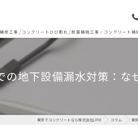
補修工事
コンクリートひび割れ
耐震補強工事・コンクリート補
ョン下地補修
炭素繊維シート補強工法
ト欠損 色合わせ補修
での地下設備漏水対策：な
工事(セルフレベリング)
リート・土間モルタル工事
東京でコンクリートなら株式会社LIFIX
コラム
東