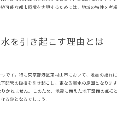
学術研究が裏付ける持続可能な漏水管理
持続可能な都市環境を実現するためには、地域の特性を考
漏水を未然に防ぐための技術革新とその適用法
AIとIoT技術が可能にする未来の漏水検知
スマートシティ化が実現する漏水管理の効率化
漏水を引き起こす理由とは
革新的な材料技術がもたらす耐水性能の向上
リアルタイム監視技術の進化とその応用
統合情報システムによる迅速な漏水対応
技術革新がもたらすコスト削減効果
一つです。特に東京都港区東村山市において、地震の揺れ
安心で快適な生活を守るための地下漏水管理の重要性
地下配管の破損を引き起こし、更なる漏水の原因となりま
漏水管理がもたらす地域の安全と持続可能性
なりかねません。このため、地震に備えた地下設備の点検
住民意識の向上が鍵を握る漏水対策の成功
を守る鍵となるでしょう。
持続可能なインフラ管理のための戦略
地域社会が担う漏水対策の役割と責任