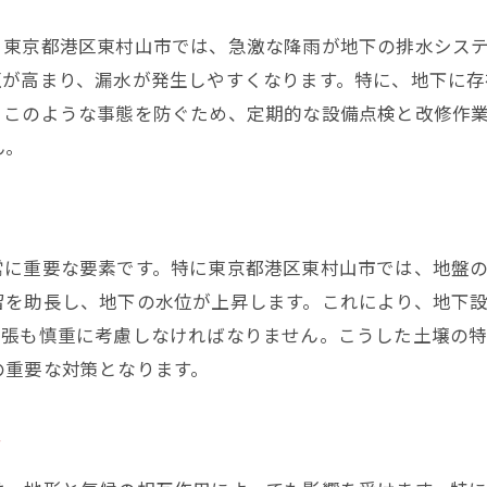
漏水管理の改善がもたらす経済的メリット
。東京都港区東村山市では、急激な降雨が地下の排水シス
未来を見据えた都市計画における漏水管理の位置付
圧が高まり、漏水が発生しやすくなります。特に、地下に
。このような事態を防ぐため、定期的な設備点検と改修作
ん。
常に重要な要素です。特に東京都港区東村山市では、地盤
留を助長し、地下の水位が上昇します。これにより、地下
膨張も慎重に考慮しなければなりません。こうした土壌の
の重要な対策となります。
ク