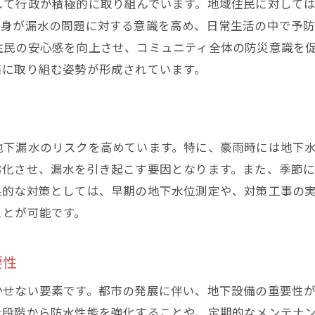
して行政が積極的に取り組んでいます。地域住民に対して
東京都港区東村山市での地下漏水検査方法とその効果
自身が漏水の問題に対する意識を高め、日常生活の中で予
最新技術を用いた漏水検査の手法
住民の安心感を向上させ、コミュニティ全体の防災意識を
定期検査の重要性とその実施方法
策に取り組む姿勢が形成されています。
漏水検査がもたらす安心感と安全性
検査結果から導く効果的なアクションプラン
住民協力による漏水モニタリングの実施
地下漏水のリスクを高めています。特に、豪雨時には地下
データ分析が可能にする将来の漏水予測
劣化させ、漏水を引き起こす要因となります。また、季節
専門家が語る地下漏水対策の最前線とその必要性
果的な対策としては、早期の地下水位測定や、対策工事の
漏水対策の最新トレンドと技術革新
ことが可能です。
専門家の見解が示す未来の漏水リスク
国際的な視点で見る漏水対策の進化
要性
専門家が推奨する効果的な対策ツール
かせない要素です。都市の発展に伴い、地下設備の重要性
専門家による漏水診断の重要性
計段階から防水性能を強化することや、定期的なメンテナ