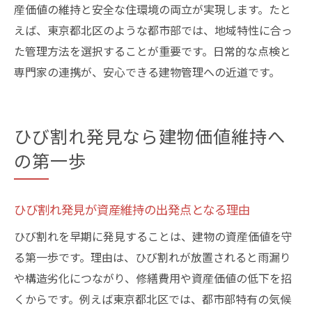
ひび割れ発見から雨漏り対策までの流れを
産価値の維持と安全な住環境の両立が実現します。たと
解説
えば、東京都北区のような都市部では、地域特性に合っ
た管理方法を選択することが重要です。日常的な点検と
雨漏りを引き起こすひび割れの特徴とは
専門家の連携が、安心できる建物管理への近道です。
ひび割れ調査で分かる建物の弱点ポイント
雨漏り予防に欠かせないひび割れ定期点検
知られざるひび割れ調査のメリットとは
ひび割れ発見なら建物価値維持へ
ひび割れ調査が建物管理にもたらす意外な
の第一歩
利点
調査によるトラブル未然防止のメリットを
ひび割れ発見が資産維持の出発点となる理由
紹介
美観維持にも役立つひび割れ調査の効果
ひび割れを早期に発見することは、建物の資産価値を守
る第一歩です。理由は、ひび割れが放置されると雨漏り
ひび割れ発見で修繕費用を抑えられる理由
や構造劣化につながり、修繕費用や資産価値の低下を招
将来の大規模修繕を防ぐひび割れ調査の重
くからです。例えば東京都北区では、都市部特有の気候
要性