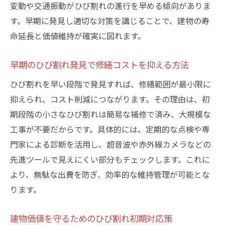
変動や交通振動がひび割れの進行を早める傾向がありま
ひび割れ調査が安心な暮らしを支える仕組
す。早期に発見し適切な対策を講じることで、建物の寿
み
命延長と価値維持が確実に図れます。
資産を守るためのひび割れチェック方法
資産防衛に直結するひび割れチェックの基
早期のひび割れ発見で修繕コストを抑える方法
本
ひび割れを早い段階で発見すれば、修繕範囲が最小限に
ひび割れを見逃さない日常点検のコツ
抑えられ、コスト削減につながります。その理由は、初
専門家がすすめる効果的なひび割れ調査法
期段階の小さなひび割れは簡易な補修で済み、大規模な
資産価値を維持するためのひび割れ管理術
工事が不要だからです。具体的には、定期的な点検や専
ひび割れの早期発見で損失リスクを最小限
門家による診断を活用し、超音波や赤外線カメラなどの
に
先進ツールで見えにくい部分もチェックします。これに
より、無駄な出費を防ぎ、効率的な維持管理が可能とな
安心できる建物運用のためのひび割れ点検
ります。
建物価値を守るためのひび割れ初期対応策