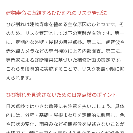
ひび割れ調査を信頼できる業者へ依頼する
建物寿命に直結するひび割れのリスク管理法
コツ
ひび割れは建物寿命を縮める主な原因のひとつです。そ
建物の寿命を延ばすひび割れ対策実践法
のため、リスク管理として以下の実践が有効です。第一
ひび割れ対策で建物寿命を延ばす実践ポイ
に、定期的な外壁・屋根の目視点検。第二に、超音波や
ント
赤外線カメラなどの専門機器による内部調査。第三に、
補修前後で異なるひび割れ対策の手順を解
専門家による診断結果に基づいた補修計画の策定です。
説
これらを段階的に実施することで、リスクを最小限に抑
ひび割れの進行を抑えるメンテナンス法
えられます。
資産を守るための定期的なひび割れ点検術
ひび割れを見逃さないための日常点検のポイント
ひび割れ対策に役立つ日常のケア方法
ひび割れ予防と建物耐久性向上の関係性
日常点検では小さな亀裂にも注意を払いましょう。具体
ひび割れを放置しないための調査ポイント
的には、外壁・基礎・屋根まわりを定期的に観察し、色
や形状の変化、雨染みなど初期兆候を見逃さないことが
ひび割れ放置が招くリスクと対策の実例紹
大切です。特に大雨や地震後は入念なチェックが必要で