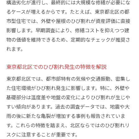
構造劣化が進行し、最終的には大規模な修繕が必要にな
方法
るケースが増えるからです。たとえば、東京都北区の都
建物価値を守るためのひび割れ初期対応策
市型住宅では、外壁や屋根のひび割れが資産評価に直接
点検で見落としがちなひび割れの見分け方
影響します。早期調査により、修繕コストを抑えつつ建
ひび割れがもたらす長期的なリスクを検証
物の価値を維持できるため、定期的なチェックが推奨さ
建物の価値維持に必要な継続的なひび割れ
れます。
管理
気になる外壁のひび割れ、早期調査が肝心
東京都北区でのひび割れ発生の特徴を解説
外壁ひび割れを早期調査すべき理由とは
東京都北区では、都市部特有の気候や交通振動、密集し
ひび割れ調査の適切なタイミングを見極め
た住宅環境がひび割れ発生に影響します。特に、外壁や
る
基礎部分は温度差や地盤の変化によりひび割れが生じや
外壁ひび割れのサインを見逃さないチェッ
すい傾向があります。過去の調査データでは、地震や大
ク法
雨の後に新たな亀裂が増加する事例も報告されていま
す。これらの特徴を踏まえ、北区ならではのひび割れリ
調査前に準備すべきポイントと注意事項
スクに注意することが重要です。
早期調査が将来的な大きな修繕を防ぐ秘訣