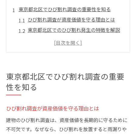
東京都北区でひび割れ調査の重要性を知る
ひび割れ調査が資産価値を守る理由とは
東京都北区でのひび割れ発生の特徴を解説
建物寿命に直結するひび割れのリスク管理
法
ひび割れを見逃さないための日常点検のポ
イント
東京都北区でひび割れ調査の重要
外壁ひび割れ調査の流れと必要な準備とは
性を知る
ひび割れ対策で安心できる建物管理を実現
ひび割れ発見なら建物価値維持への第一歩
ひび割れ調査が資産価値を守る理由とは
ひび割れ発見が資産維持の出発点となる理
由
建物のひび割れ調査は、資産価値を長期的に守るために
不可欠です。なぜなら、ひび割れを放置すると雨漏りや
早期のひび割れ発見で修繕コストを抑える