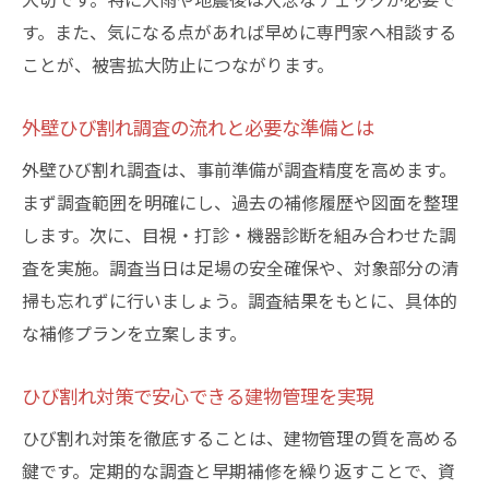
介
す。また、気になる点があれば早めに専門家へ相談する
見落としやすいひび割れ調査の重要チェッ
ことが、被害拡大防止につながります。
ク項目
ひび割れの種類別に調査すべきポイントを
外壁ひび割れ調査の流れと必要な準備とは
解説
外壁ひび割れ調査は、事前準備が調査精度を高めます。
効率的なひび割れ調査でトラブルを予防す
まず調査範囲を明確にし、過去の補修履歴や図面を整理
る方法
します。次に、目視・打診・機器診断を組み合わせた調
調査結果を活かしたひび割れ補修の進め方
査を実施。調査当日は足場の安全確保や、対象部分の清
ひび割れ放置を防ぐための継続的な管理術
掃も忘れずに行いましょう。調査結果をもとに、具体的
早めのひび割れ調査で雨漏りを予防しよう
な補修プランを立案します。
ひび割れ調査で雨漏りリスクを未然に防ぐ
方法
ひび割れ対策で安心できる建物管理を実現
雨漏り防止のための早期ひび割れチェック
ひび割れ対策を徹底することは、建物管理の質を高める
術
鍵です。定期的な調査と早期補修を繰り返すことで、資