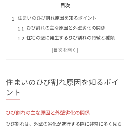
目次
住まいのひび割れ原因を知るポイント
ひび割れの主な原因と外壁劣化の関係
住宅の壁に発生するひび割れの特徴と種類
外壁サイディングがひび割れる要因を解説
ひび割れと隙間の発生しやすい場所につい
て
東京都江戸川区に多いひび割れの傾向を分
住まいのひび割れ原因を知るポイ
析
ント
外壁隙間がもたらすリスクとは何か
外壁の隙間が雨漏りにつながる理由
ひび割れの主な原因と外壁劣化の関係
ひび割れによる建物内部への影響と対策
ひび割れは、外壁の劣化が進行する際に非常に多く見ら
外壁の浮き現象と隙間発生の危険性