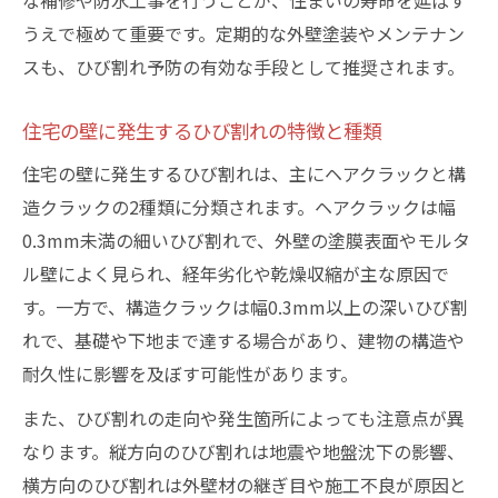
な補修や防水工事を行うことが、住まいの寿命を延ばす
コンクリート外壁ひび割れ補修のコツを紹
うえで極めて重要です。定期的な外壁塗装やメンテナン
介
スも、ひび割れ予防の有効な手段として推奨されます。
プロへ依頼すべき隙間補修の見極め方
ひび割れ補修をプロに依頼すべき状況とは
住宅の壁に発生するひび割れの特徴と種類
外壁隙間の状態別に見るプロ対応の必要性
住宅の壁に発生するひび割れは、主にヘアクラックと構
高所や広範囲のひび割れは専門業者に相談
造クラックの2種類に分類されます。ヘアクラックは幅
DIYで補修困難な隙間の見極め方と判断基準
0.3mm未満の細いひび割れで、外壁の塗膜表面やモルタ
保証や施工後の安心感を重視したプロ依頼
ル壁によく見られ、経年劣化や乾燥収縮が主な原因で
外壁クラック補修材の選び方ガイド
す。一方で、構造クラックは幅0.3mm以上の深いひび割
れで、基礎や下地まで達する場合があり、建物の構造や
ひび割れ補修材の種類と用途の違いを解説
耐久性に影響を及ぼす可能性があります。
外壁ひび割れに強い補修材の選定基準
また、ひび割れの走向や発生箇所によっても注意点が異
クラック補修に適したシーリング材の特徴
なります。縦方向のひび割れは地震や地盤沈下の影響、
補修材の使い分けで仕上がりに差が出る理
横方向のひび割れは外壁材の継ぎ目や施工不良が原因と
由