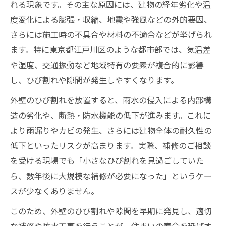
れる現象です。その主な原因には、建物の経年劣化や温
隙間が引き起こす劣化とそのリスク
度変化による膨張・収縮、地震や強風などの外的要因、
外壁ひび割れ放置による保証リスクも考慮
さらには施工時の不具合や材料の不適合などが挙げられ
江戸川区に最適なひび割れ補修法を探る
ます。特に東京都江戸川区のような都市部では、気温差
地域特性に合ったひび割れ補修のポイント
や湿度、交通振動など地域特有の要素が複合的に影響
外壁クラック補修方法の選び方と注意点
し、ひび割れや隙間が発生しやすくなります。
外壁のひび割れ修理に適した補修法を紹介
外壁のひび割れを放置すると、雨水の侵入による内部構
ALC外壁のひび割れ補修方法の基礎知識
造の劣化や、断熱・防水機能の低下が進みます。これに
江戸川区特有のサイディング補修の工夫
より雨漏りやカビの発生、さらには建物全体の耐久性の
DIYでできる外壁ひび割れの簡単修理法
低下といったリスクが高まります。実際、補修のご相談
を受ける現場でも「小さなひび割れを見過ごしていた
DIYで安心できるひび割れ補修作業の流れ
ら、数年後に大規模な補修が必要になった」というケー
クラック補修を自分でする際の注意点
スが少なくありません。
外壁用ひび割れ補修材の正しい使い方
このため、外壁のひび割れや隙間を早期に発見し、適切
DIYで行う外壁サイディングのクラック補修