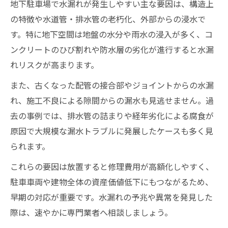
地下駐車場水漏れ対応業者の選び方と比較
地下駐車場で水漏れが発生しやすい主な要因は、構造上
漏水工事の見積りで確認すべき重要ポイン
の特徴や水道管・排水管の老朽化、外部からの浸水で
ト
す。特に地下空間は地盤の水分や雨水の浸入が多く、コ
ンクリートのひび割れや防水層の劣化が進行すると水漏
地下駐車場の水漏れ修理業者選定時の注意
れリスクが高まります。
点
漏水工事の費用相場と追加費用の見極め方
また、古くなった配管の接合部やジョイントからの水漏
駐車場地下に強い業者の特徴と見分け方
れ、施工不良による隙間からの漏水も見逃せません。過
去の事例では、排水管の詰まりや経年劣化による腐食が
駐車場地下で水漏れを見つけた時の行動術
原因で大規模な漏水トラブルに発展したケースも多く見
地下駐車場で水漏れ発見時の初動対応方法
られます。
駐車場地下の水漏れを業者に伝えるコツ
これらの要因は放置すると修理費用が高額化しやすく、
水漏れ発見後に行うべき漏水工事の流れ
駐車車両や建物全体の資産価値低下にもつながるため、
地下駐車場で水漏れ箇所を特定するポイン
早期の対応が重要です。水漏れの予兆や異常を発見した
ト
際は、速やかに専門業者へ相談しましょう。
緊急時の駐車場地下水漏れ対応マニュアル