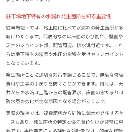
水道管老朽化による駐車場地下の被害予防
駐車場地下特有の水漏れ発生箇所を知る重要性
策
駐車場地下では、地上階に比べて水漏れの発生箇所が多
補助金を活用した漏水修理の進め方
岐にわたります。代表的なのは床面のひび割れ、壁面や
地下駐車場水漏れ工事で使える補助金の基
天井のジョイント部、配管周辺、排水溝付近です。これ
礎知識
らは地下特有の湿気や水圧の影響を受けやすいポイント
駐車場地下水漏れ修理に補助金を申請する
となっています。
流れ
発生箇所ごとに適切な対策を講じることで、無駄な修理
漏水工事費用補助金を活用するポイントと
費用や工事の手戻りを防ぐことができます。例えば、天
は
井からの水滴は上階からの配管漏水、床面の水たまりは
水漏れ修理の補助金申請に必要な書類と準
防水層の劣化が主な原因となる場合があります。
備
実際の現場では、複数箇所から同時に漏水が発生するケ
駐車場地下の水漏れ工事に補助金が適用さ
ースもあり、発生箇所の特定と優先順位付けが非常に重
れる条件
要です。専門業者による詳細な診断を受け、的確な修繕