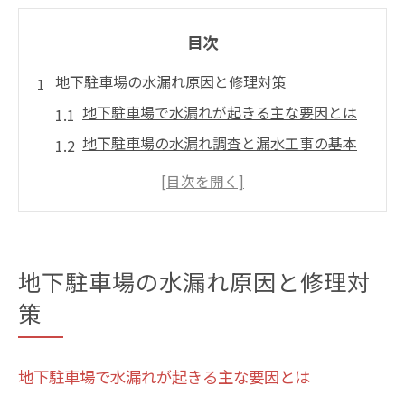
目次
地下駐車場の水漏れ原因と修理対策
地下駐車場で水漏れが起きる主な要因とは
地下駐車場の水漏れ調査と漏水工事の基本
手順
駐車場地下特有の水漏れ発生箇所を知る重
要性
老朽化した配管による地下駐車場の水漏れ
地下駐車場の水漏れ原因と修理対
対策
策
地下駐車場の水漏れ修理で注意すべきポイ
ント
漏水工事を選ぶ際の注意点まとめ
地下駐車場で水漏れが起きる主な要因とは