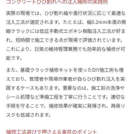
コンクリートひび割れへの注入補修の実践例
注入材の選び方で変わる補修の仕上がり
低圧注入工法で守るコンクリートの未来
実際の現場では、ひび割れ幅や進行状況に応じて最適な
注入工法が選定されます。たとえば、幅0.2mm未満の微
低圧注入工法が東京のコンクリート補修に
細クラックには低圧手動式エポキシ樹脂注入工法が好ま
最適な訳
れ、短時間で施工できる点が現場で評価されています。
ひび割れ抑制に有効な低圧注入の具体的手
これにより、日常の維持管理業務でも効率的な補修が可
順
能です。
コンクリート補修で低圧注入工法を選ぶポ
また、基礎クラック補修キットを使ったDIY施工例も増
イント
えており、管理者や現場作業者が自らひび割れ注入を実
東京で広がる低圧注入工法のメリットと注
践するケースもあります。重要なのは、施工前の洗浄や
意点
シール処理など準備工程を丁寧に行うことです。適切な
注入補修に低圧工法を採用する際のコツ
手順を守ることで、補修効果が確実に発揮され、再発リ
クラック補修注入キット活用の実践ポイント
スクも低減されます。
コンクリートひび割れ補修キットの使い方
徹底解説
補修工法選びで押さえる東京のポイント