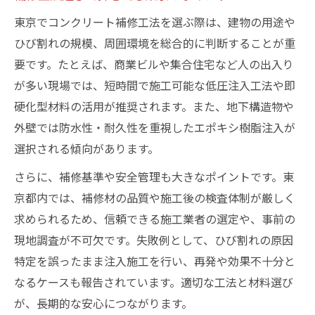
東京で選ばれるクラック注入補修キットの
東京でコンクリート補修工法を選ぶ際は、建物の用途や
特徴
ひび割れの規模、周囲環境を総合的に判断することが重
注入キットで実現する効率的な補修手順と
要です。たとえば、商業ビルや集合住宅など人の出入り
は
が多い現場では、短時間で施工可能な低圧注入工法や即
補修作業の失敗を防ぐキット活用のポイン
硬化型材料の活用が推奨されます。また、地下構造物や
ト
外壁では防水性・耐久性を重視したエポキシ樹脂注入が
コンクリート補修キット選びの判断基準
選択される傾向があります。
さらに、補修基準や安全管理も大きなポイントです。東
京都内では、補修材の品質や施工後の検査体制が厳しく
求められるため、信頼できる施工業者の選定や、事前の
現地調査が不可欠です。失敗例として、ひび割れの原因
特定を誤ったまま注入施工を行い、再発や効果不十分と
なるケースも報告されています。適切な工法と材料選び
が、長期的な安心につながります。