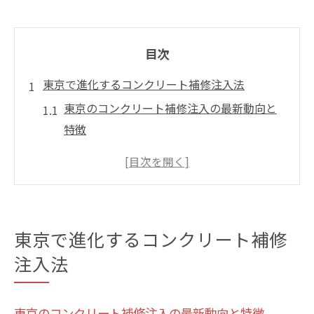
目次
東京で進化するコンクリート補修注入法
東京のコンクリート補修注入の最新動向と
特徴
注入工法が東京の耐久性向上に果たす役割
コンクリートひび割れへの注入補修の実践
例
補修工法選びで押さえる東京のポイント
東京で進化するコンクリート補修
コンクリート補修の注入材とその効果解説
注入法
エポキシ樹脂注入が解決するひび割れ問題
エポキシ樹脂注入による東京のコンクリー
東京のコンクリート補修注入の最新動向と特徴