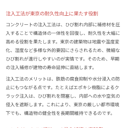
注入工法で実現する補修の長寿命化ポイン
ト
注入工法が東京の耐久性向上に果たす役割
補修材選定が耐久性を左右する理由とは
コンクリートの注入工法は、ひび割れ内部に補修材を圧
コンクリート補修基準に沿った注入法の実
入することで構造体の一体性を回復し、耐久性を大幅に
践
高める役割を果たします。東京の建築物は地震や温度変
注入補修を選ぶなら知っておきたい東京の最新
化、湿度など多様な外的要因にさらされるため、微細な
事情
ひび割れが進行しやすいのが実情です。そのため、早期
東京で主流のコンクリート注入補修工法と
の注入補修が建物の寿命延伸に直結します。
は
注入工法のメリットは、鉄筋の腐食抑制や水分浸入の防
補修工法の違いと東京の選択基準を解説
止にもつながる点です。たとえばエポキシ樹脂によるク
ひび割れ注入補修の最新動向と選択ポイン
ラック注入は、ひび割れを閉塞し、内部への水や空気の
ト
侵入を遮断します。これにより、東京の厳しい都市環境
東京で注目される補修キットの特徴と使い
下でも、構造物の健全性を長期間維持できるのです。
方