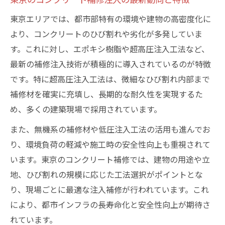
ト補修術
ひび割れ補修で選ばれるエポキシ樹脂の特
東京エリアでは、都市部特有の環境や建物の高密度化に
長
より、コンクリートのひび割れや劣化が多発していま
す。これに対し、エポキシ樹脂や超高圧注入工法など、
コンクリートの深部修復に効く注入工法と
最新の補修注入技術が積極的に導入されているのが特徴
は
です。特に超高圧注入工法は、微細なひび割れ内部まで
東京でのエポキシ樹脂補修の実践的メリッ
補修材を確実に充填し、長期的な耐久性を実現するた
ト
め、多くの建築現場で採用されています。
樹脂注入補修で得られる耐久性の向上ポイ
ント
また、無機系の補修材や低圧注入工法の活用も進んでお
り、環境負荷の軽減や施工時の安全性向上も重視されて
コンクリートの耐久性を高める補修工法の極意
います。東京のコンクリート補修では、建物の用途や立
東京のコンクリート耐久性向上補修の基本
地、ひび割れの規模に応じた工法選択がポイントとな
知識
り、現場ごとに最適な注入補修が行われています。これ
ひび割れ抑止に効くコンクリート補修注入
により、都市インフラの長寿命化と安全性向上が期待さ
法
れています。