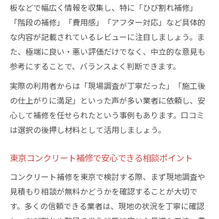
イント
板などで幅広く情報を収集し、特に「ひび割れ補修」
「階段の補修」「費用感」「アフター対応」など具体的
補修工法ごとの費用と特徴を比較しよう
な内容が記載されているレビューに注目しましょう。ま
見積もり時に確認したい工法と単価の違い
た、極端に良い・悪い評価だけでなく、中立的な意見も
ひび割れ補修費用で損をしない業者選びの
参考にすることで、バランスよく判断できます。
秘訣
実際の利用者からは「現場調査が丁寧だった」「施工後
東京の補修業者に聞く費用と工法の最新動
の仕上がりに満足」といった声が多い業者に依頼し、安
向
心して補修を任せられたという事例もあります。口コミ
は選択の後押し材料として活用しましょう。
東京コンクリート補修で安心できる相談ポイント
コンクリート補修を東京で検討する際、まず現地調査や
見積もり相談が無料かどうかを確認することが大切で
す。多くの信頼できる業者は、現地の状況を丁寧に確認