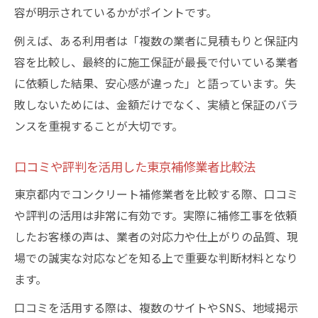
見積もり比較から分かるコンクリート補修
容が明示されているかがポイントです。
の安心感
例えば、ある利用者は「複数の業者に見積もりと保証内
コンクリート補修業者比較で差が出るポイント
容を比較し、最終的に施工保証が最長で付いている業者
東京の補修業者比較で注目すべき実績と技
に依頼した結果、安心感が違った」と語っています。失
術
敗しないためには、金額だけでなく、実績と保証のバラ
コンクリート補修の見積もり内容を徹底比
ンスを重視することが大切です。
較
口コミや評判を活用した東京補修業者比較法
保証内容の違いが東京の業者選びに与える
影響
東京都内でコンクリート補修業者を比較する際、口コミ
実際の事例から見るコンクリート補修業者
や評判の活用は非常に有効です。実際に補修工事を依頼
の選び方
したお客様の声は、業者の対応力や仕上がりの品質、現
口コミを活用した東京補修業者の評価方法
場での誠実な対応などを知る上で重要な判断材料となり
ます。
補修費用相場と工法のチェックポイントとは
東京コンクリート補修の費用相場を知るポ
口コミを活用する際は、複数のサイトやSNS、地域掲示