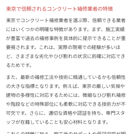
コンクリートひび割れ補修工法を徹底解説
東京で信頼されるコンクリート補修業者の特徴
東京で主流のコンクリートひび割れ補修工
東京でコンクリート補修業者を選ぶ際、信頼できる業者
法とは
にはいくつかの明確な特徴があります。まず、施工実績
補修工法ごとのメリットとデメリット比較
が豊富で過去の補修事例を具体的に提示できることが重
要視されます。これは、実際の現場での経験が多いほ
ひび割れの原因から適切な補修工法を選ぶ
ど、さまざまな劣化やひび割れの状況に的確に対応でき
方法
るためです。
コンクリート補修工事の流れと東京での注
意点
また、最新の補修工法や技術に精通しているかも信頼性
冬季のひび割れ対策に効果的な工法解説
の大きな指標となります。例えば、東京の厳しい気候や
建物の多様性に対応するためには、微細なひび割れ補修
階段のひび割れ補修なら東京でどう探す
や階段などの特殊部位にも柔軟に対応できる技術力が不
東京で階段コンクリート補修業者を探すコ
可欠です。さらに、適切な資格や認証を持ち、専門スタ
ツ
ッフが在籍していることも安心材料となります。
階段のひび割れ補修で注目すべきポイント
これらの特徴に加え、施工後のサポートや保証内容が明