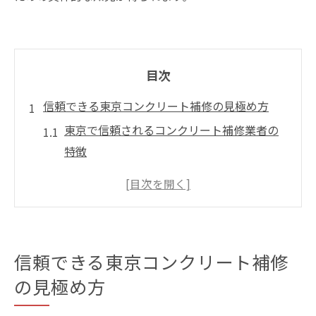
目次
信頼できる東京コンクリート補修の見極め方
東京で信頼されるコンクリート補修業者の
特徴
補修実績と保証内容から業者を選ぶ基準
口コミや評判を活用した東京補修業者比較
法
東京コンクリート補修で安心できる相談ポ
信頼できる東京コンクリート補修
イント
の見極め方
コンクリート補修の施工事例から信頼度を
判断