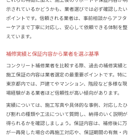
コンクリート階段補修の専門業者比較の方
示されているかどうかも、業者選びでは必ず確認したい
法
ポイントです。信頼される業者は、事前相談からアフタ
階段補修DIYとプロ業者依頼の違いを解説
ーケアまで丁寧に対応し、安心して依頼できる体制を整
東京で階段の割れ補修に強い業者を選ぶ基
えています。
準
東京で安心できるコンクリート補修を選ぶ秘訣
補修実績と保証内容から業者を選ぶ基準
信頼される東京コンクリート補修業者の見
コンクリート補修業者を比較する際、過去の補修実績と
分け方
施工保証の内容は業者選定の最重要ポイントです。特に
補修後も安心な保証とアフターサービスの
東京都内では、戸建てやマンション、階段など多様な現
重要性
場経験がある業者ほど信頼性が高い傾向があります。
コンクリート補修における業者対応力の違
実績については、施工写真や具体的な事例、対応したひ
い
び割れの種類や工法について質問し、納得のいく説明が
東京の補修業者比較で重視すべき安全性ポ
得られるかを確認しましょう。保証内容は、補修後に万
イント
が一再発した場合の再施工対応や、保証期間の有無・内