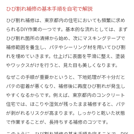
補修材の選び方で仕上がりが変わる
ひび割れ補修の基本手順を自宅で解説
東京都内オーナーのDIY補修体験談
ひび割れ補修は、東京都内の住宅においても頻繁に求め
リペア業者とDIYのメリット・デメリット
られるDIY作業の一つです。基本的な流れとしては、まず
補修を成功へ導く下地処理の重要性
ひび割れ箇所の清掃から始め、次にマスキングテープで
ひび割れ補修前の下地処理の手順とは
補修範囲を養生し、パテやシーリング材を用いてひび割
下地処理で補修材の密着性を高める方法
れを埋めていきます。仕上げに表面を平滑に整え、塗装
DIYでできる下地処理の注意ポイント
やワックスがけを行うと、見た目も美しくなります。
東京都内の住宅に適した下地準備法
なぜこの手順が重要かというと、下地処理が不十分だと
リペア業者が実践する下地処理のコツ
パテの密着が悪くなり、補修後に再度ひび割れが発生し
東京都内でDIY補修が注目される理由
やすくなるからです。例えば、東京都内のコンクリート
住宅では、ほこりや湿気が残ったまま補修すると、パテ
東京都内でDIYひび割れ補修が人気の背景
が剥がれるリスクが高まります。しっかりと乾いた状態
リペア業者との違いとDIYの魅力を解説
で作業することが、長持ちする補修のコツです。
補修費用を抑えるためのDIY活用術
このように、ひび割れ補修の基本手順を守ることで、DIY