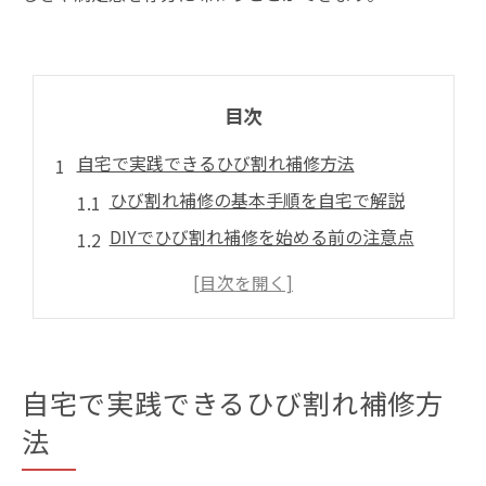
目次
自宅で実践できるひび割れ補修方法
ひび割れ補修の基本手順を自宅で解説
DIYでひび割れ補修を始める前の注意点
補修に適した道具と材料の選び方
リペア業者とDIY補修の違いを知る
東京都内でおすすめの補修方法とは
DIYでひび割れ補修に挑戦する際のコツ
自宅で実践できるひび割れ補修方
ひび割れ補修で失敗しないコツと注意点
法
下地処理が補修成功のカギを握る理由