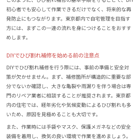
ひび割れ補修で得られる安心感とは
初心者でも安心して作業できるだけでなく、将来的な再
東京都内住宅の補修需要が高まる要因
発防止にもつながります。東京都内で自宅管理を目指す
費用を抑えられるひび割れ補修の手順
方には、まずこの一連の流れを身につけることをおすす
コストを抑えるひび割れ補修の手順解説
めします。
DIYでできる補修費用節約の秘訣とは
リペア業者相場と比較した賢い補修法
DIYでひび割れ補修を始める前の注意点
補修材選びで費用を抑えるポイント
DIYでひび割れ補修を行う際には、事前の準備と安全対
東京都内でもできる低コスト補修術
策が欠かせません。まず、補修箇所が構造的に重要な部
補修材選びから仕上げまで徹底解説
分でないか確認し、大きな亀裂や雨漏りを伴う場合は専
門のリペア業者に相談することが推奨されます。東京都
ひび割れ補修材の選び方と使い方のコツ
内の住宅では、経年劣化や気候変動によるひび割れも多
DIYで使いやすいおすすめ補修材とは
いため、原因を見極めることも大切です。
補修材ごとの特徴と仕上がりの違い
また、作業時には手袋やマスク、保護メガネなどの安全
東京都内で人気の補修材活用術
装備を着用し、換気の良い環境で作業を進めましょう。
リペア業者も使う補修材の選定ポイント