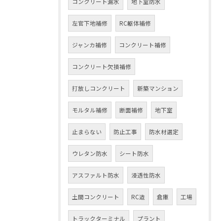
コンクリート漏水
地下室防水
左官下地補修
RC躯体補修
ジャンカ補修
コンクリート補修
コンクリート欠損補修
打放しコンクリート
新築マンション
モルタル補修
断面補修
地下室
止まらない
防止工事
防水材選定
ウレタン防水
シート防水
アスファルト防水
浸透性防水
土間コンクリート
RC造
倉庫
工場
トラックターミナル
プラント