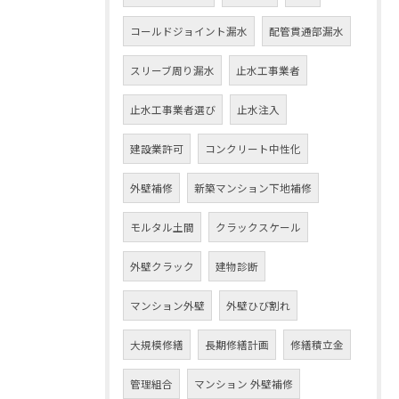
コールドジョイント漏水
配管貫通部漏水
スリーブ周り漏水
止水工事業者
止水工事業者選び
止水注入
建設業許可
コンクリート中性化
外壁補修
新築マンション下地補修
モルタル土間
クラックスケール
外壁クラック
建物診断
マンション外壁
外壁ひび割れ
大規模修繕
長期修繕計画
修繕積立金
管理組合
マンション 外壁補修