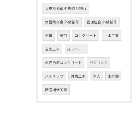
大規模修繕 外壁ひび割れ
修繕積立金 外壁補修
管理組合 外壁補修
欠損
東京
コンクリート
止水工事
左官工事
床レベラー
自己治癒コンクリート
バジリスク
バルチップ
外構工事
求人
未経験
断面補修工事