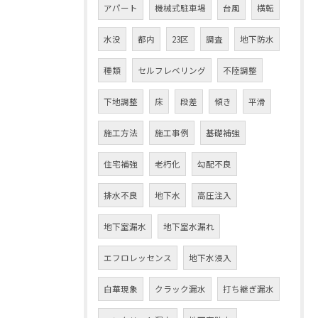
アパート
機械式駐車場
台風
横転
水没
都内
23区
調査
地下防水
種類
セルフレベリング
不陸調整
下地調整
床
段差
傾き
平滑
施工方法
施工事例
基礎補強
住宅補強
老朽化
勾配不良
排水不良
地下水
高圧注入
地下室漏水
地下室水漏れ
エフロレッセンス
地下水浸入
白華現象
クラック漏水
打ち継ぎ漏水