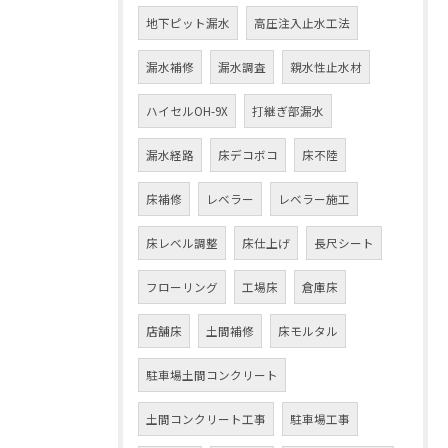
地下ピット漏水
高圧注入止水工法
漏水補修
漏水調査
親水性止水材
ハイセルOH-9X
打継ぎ部漏水
漏水経路
床デコボコ
床不陸
床補修
レベラー
レベラー施工
床レベル調整
床仕上げ
長尺シート
フローリング
工場床
倉庫床
店舗床
土間補修
床モルタル
駐車場土間コンクリート
土間コンクリート工事
駐車場工事