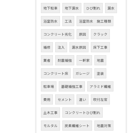
地下駐車
地下漏水
ひび割れ
漏水
浴室防水
工法
浴室防水 施工種類
コンクリート劣化
原因
クラック
補修
注入
漏水原因
床下工事
業者
耐震補強
一軒家
地震
コンクリート床
ガレージ
塗装
駐車場
基礎補強工事
アラミド繊維
費用
セメント
違い
吹付左官
土木工事
コンクリートひび割れ
モルタル
炭素繊維シート
地震対策