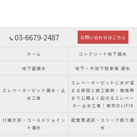
03-6679-2487
お問い合わせはこちら
ホーム
コンクリート地下漏水
地下室漏水
地下・半地下駐車場 漏水
エレベーターピットに水が溜
エレベーターピット漏水・止
まる原因と施工事例・価格帯
水工事
まで公開よく起きるエレベー
ター止水工事｜東京のLIFIX
打継ぎ部・コールドジョイン
配管貫通部・スリーブ周り漏
ト漏水
水