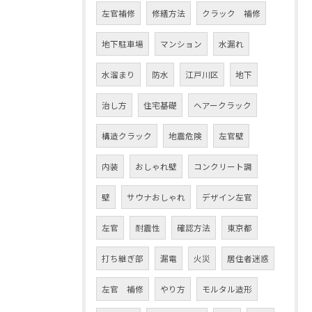
左官補修
修繕方法
クラック 補修
地下駐車場
マンション
水漏れ
水溜まり
防水
江戸川区
地下
治し方
住宅基礎
ヘアークラック
構造クラック
地震危険
左官壁
内装
おしゃれ壁
コンクリート調
壁
サウナおしゃれ
デザイン左官
左官
耐震性
確認方法
東京都
打ち継ぎ部
漏電
火災
居住者迷惑
左官 補修
やり方
モルタル造形