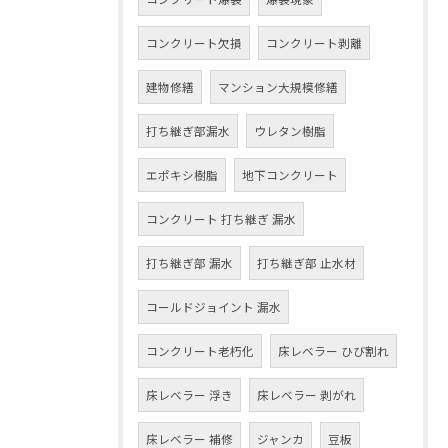
コンクリート欠損
コンクリート剥離
建物修繕
マンション大規模修繕
打ち継ぎ部漏水
ウレタン樹脂
エポキシ樹脂
地下コンクリート
コンクリート 打ち継ぎ 漏水
打ち継ぎ部 漏水
打ち継ぎ部 止水材
コールドジョイント 漏水
コンクリート老朽化
床レベラー ひび割れ
床レベラー 浮き
床レベラー 剥がれ
床レベラー 補修
ジャンカ
豆板