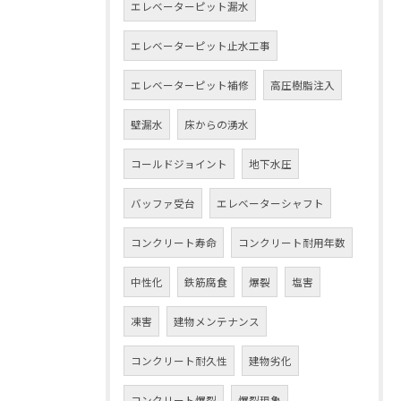
エレベーターピット漏水
エレベーターピット止水工事
エレベーターピット補修
高圧樹脂注入
壁漏水
床からの湧水
コールドジョイント
地下水圧
バッファ受台
エレベーターシャフト
コンクリート寿命
コンクリート耐用年数
中性化
鉄筋腐食
爆裂
塩害
凍害
建物メンテナンス
コンクリート耐久性
建物劣化
コンクリート爆裂
爆裂現象