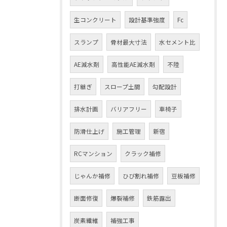
生コンクリート
設計基準強度
Fc
スランプ
骨材最大寸法
水セメント比
AE減水剤
高性能AE減水剤
不陸
打継ぎ
スロープ土間
勾配設計
排水計画
バリアフリー
車椅子
防滑仕上げ
施工管理
新宿
RCマンション
クラック補修
じゃんか補修
ひび割れ補修
豆板補修
断面修復
爆裂補修
鉄筋露出
炭素繊維
補強工事