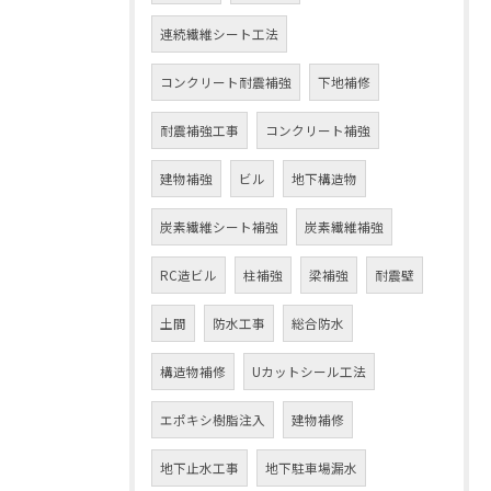
連続繊維シート工法
コンクリート耐震補強
下地補修
耐震補強工事
コンクリート補強
建物補強
ビル
地下構造物
炭素繊維シート補強
炭素繊維補強
RC造ビル
柱補強
梁補強
耐震壁
土間
防水工事
総合防水
構造物補修
Uカットシール工法
エポキシ樹脂注入
建物補修
地下止水工事
地下駐車場漏水