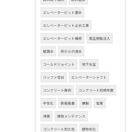
エレベーターピット漏水
エレベーターピット止水工事
エレベーターピット補修
高圧樹脂注入
壁漏水
床からの湧水
コールドジョイント
地下水圧
バッファ受台
エレベーターシャフト
コンクリート寿命
コンクリート耐用年数
中性化
鉄筋腐食
爆裂
塩害
凍害
建物メンテナンス
コンクリート耐久性
建物劣化