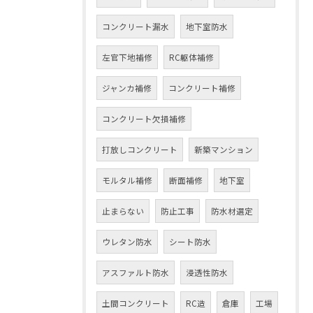
コンクリート漏水
地下室防水
左官下地補修
RC躯体補修
ジャンカ補修
コンクリート補修
コンクリート欠損補修
打放しコンクリート
新築マンション
モルタル補修
断面補修
地下室
止まらない
防止工事
防水材選定
ウレタン防水
シート防水
アスファルト防水
浸透性防水
土間コンクリート
RC造
倉庫
工場