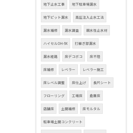
地下止水工事
地下駐車場漏水
地下ピット漏水
高圧注入止水工法
漏水補修
漏水調査
親水性止水材
ハイセルOH-9X
打継ぎ部漏水
漏水経路
床デコボコ
床不陸
床補修
レベラー
レベラー施工
床レベル調整
床仕上げ
長尺シート
フローリング
工場床
倉庫床
店舗床
土間補修
床モルタル
駐車場土間コンクリート