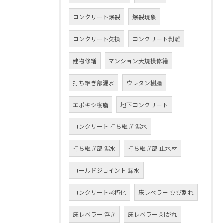
コンクリート爆裂
爆裂現象
コンクリート欠損
コンクリート剥離
建物修繕
マンション大規模修繕
打ち継ぎ部漏水
ウレタン樹脂
エポキシ樹脂
地下コンクリート
コンクリート 打ち継ぎ 漏水
打ち継ぎ部 漏水
打ち継ぎ部 止水材
コールドジョイント 漏水
コンクリート老朽化
床レベラー ひび割れ
床レベラー 浮き
床レベラー 剥がれ