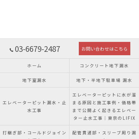
03-6679-2487
お問い合わせはこちら
ホーム
コンクリート地下漏水
地下室漏水
地下・半地下駐車場 漏水
エレベーターピットに水が溜
エレベーターピット漏水・止
まる原因と施工事例・価格帯
水工事
まで公開よく起きるエレベー
ター止水工事｜東京のLIFIX
打継ぎ部・コールドジョイン
配管貫通部・スリーブ周り漏