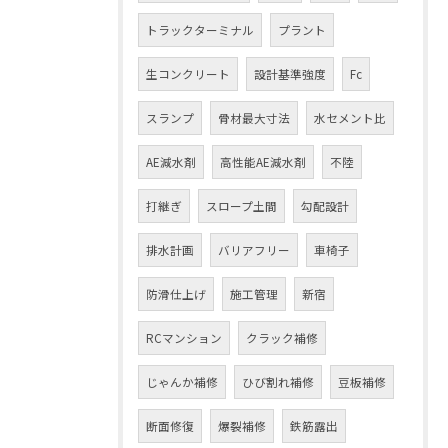
トラックターミナル
プラント
生コンクリート
設計基準強度
Fc
スランプ
骨材最大寸法
水セメント比
AE減水剤
高性能AE減水剤
不陸
打継ぎ
スロープ土間
勾配設計
排水計画
バリアフリー
車椅子
防滑仕上げ
施工管理
新宿
RCマンション
クラック補修
じゃんか補修
ひび割れ補修
豆板補修
断面修復
爆裂補修
鉄筋露出