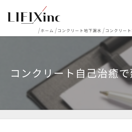
ホーム
コンクリート地下漏水
コンクリート
地下室漏水
新築マンシ
地下・半地下駐車場 漏水
コンクリー
コンクリート自己治癒で建
エレベーターピット漏水・止水工事
床レベラー
打継ぎ部・コールドジョイント漏水
土間コンク
配管貫通部・スリーブ周り漏水