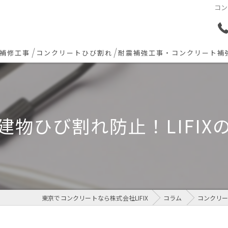
コン
補修工事
コンクリートひび割れ
耐震補強工事・コンクリート補
ョン下地補修
炭素繊維シート補強工法
ト欠損 色合わせ補修
物ひび割れ防止！LIFI
工事(セルフレベリング)
リート・土間モルタル工事
東京でコンクリートなら株式会社LIFIX
コラム
コンクリー