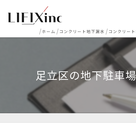
ホーム
コンクリート地下漏水
コンクリート
地下室漏水
新築マンシ
地下・半地下駐車場 漏水
コンクリー
足立区の地下駐車
エレベーターピット漏水・止水工事
床レベラー
打継ぎ部・コールドジョイント漏水
土間コンク
配管貫通部・スリーブ周り漏水