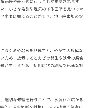
に梅雨時や豪雨後に行うことが推奨されます。
また、小さな亀裂や湿気のある箇所を見つけた
を最小限に抑えることができ、地下駐車場の安
小さなシミや湿気を見逃すと、やがて大規模な
高いため、放置するとカビの発生や鉄骨の腐食
策
問題が生じるため、初期症状の段階で迅速な対
し、適切な修理を行うことで、水漏れが広がる
一時的に漏水箇所を封鎖し、その後専門業者に