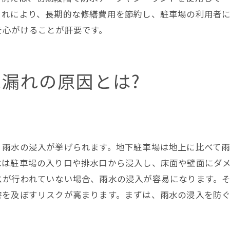
予防策を取り入れた設計
これにより、長期的な修繕費用を節約し、駐車場の利用者
を心がけることが肝要です。
水漏れ修理に必要な専門業者の選び方
信頼できる業者の見極め方
業者選びで注意すべき点
漏れの原因とは?
見積もりの比較と検討
業者の実績と評判
契約前の確認事項
アフターサービスの重要性
、雨水の浸入が挙げられます。地下駐車場は地上に比べて
足立区地下駐車場水漏れトラブルの早期発見と対策
水は駐車場の入り口や排水口から浸入し、床面や壁面にダ
早期発見のためのチェックポイント
スが行われていない場合、雨水の浸入が容易になります。
トラブル発生時の初動対応
害を及ぼすリスクが高まります。まずは、雨水の浸入を防
専門業者の迅速な対応
住民と共有すべき情報