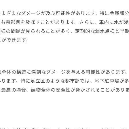
定期点検の頻度と内容
さまざまなダメージが及ぶ可能性があります。特に金属部
専門業者による診断
にも悪影響を及ぼすことがあります。さらに、車内に水が
点検チェックリストの作成
同様の問題が見られることが多く、定期的な漏水点検と早
点検後のフォローアップ
とができます。
見逃しがちなポイント
定期点検のコストとメリット
水漏れ箇所の特定と迅速な対応方法
物全体の構造に深刻なダメージを与える可能性があります
漏水箇所の特定方法
あります。特に足立区のような都市部では、地下駐車場が
迅速な対応の手順
、最悪の場合、建物全体の安全性が脅かされることがあり
専門機器を使った調査
応急処置の方法
専門業者の協力
トラブルを未然に防ぐために