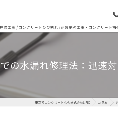
補修工事
コンクリートひび割れ
耐震補強工事・コンクリート補
ョン下地補修
炭素繊維シート補強工法
ト欠損 色合わせ補修
場での水漏れ修理法：迅速対
工事(セルフレベリング)
リート・土間モルタル工事
東京でコンクリートなら株式会社LIFIX
コラム