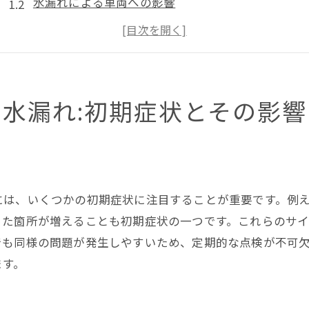
水漏れによる車両への影響
建物構造へのダメージ
水漏れが広がる前に取るべき対策
初期症状を無視するとどうなる?
早期対応が重要な理由
水漏れ:初期症状とその影響
地下駐車場における水漏れの原因とは?
雨水浸入のメカニズム
排水設備の不具合
構造体のクラック
には、いくつかの初期症状に注目することが重要です。例
防水シートの劣化
った箇所が増えることも初期症状の一つです。これらのサ
でも同様の問題が発生しやすいため、定期的な点検が不可
地下水の影響
ます。
その他の一般的な原因
足立区の地下駐車場水漏れを防ぐための定期点検の重要