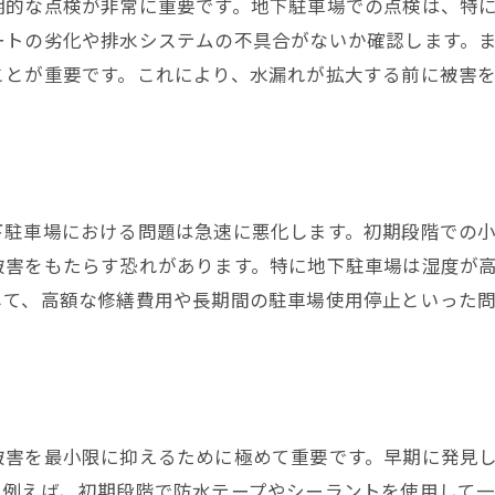
期的な点検が非常に重要です。地下駐車場での点検は、特
地下駐車場水漏れの修理方法:足立区での事例紹介
ートの劣化や排水システムの不具合がないか確認します。
修理事例1: 雨水浸入対策
ことが重要です。これにより、水漏れが拡大する前に被害
修理事例2: 排水設備の改修
修理事例3: 防水シートの交換
修理事例4: クラックの修復
修理事例5: 地下水対策
下駐車場における問題は急速に悪化します。初期段階での
修理後のメンテナンス方法
被害をもたらす恐れがあります。特に地下駐車場は湿度が
足立区地下駐車場の水漏れを最小限に抑えるための予防
して、高額な修繕費用や長期間の駐車場使用停止といった
防水材の選定と使用
定期的な防水処理
排水設備のメンテナンス
クラックの早期発見と修復
被害を最小限に抑えるために極めて重要です。早期に発見
環境に応じた対策の考慮
。例えば、初期段階で防水テープやシーラントを使用して