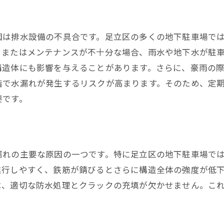
トラブル発生を未然に防ぐ方法
早期発見が被害を最小限に抑える理由
因は排水設備の不具合です。足立区の多くの地下駐車場で
、またはメンテナンスが不十分な場合、雨水や地下水が駐
構造体にも影響を与えることがあります。さらに、豪雨の
階で水漏れが発生するリスクが高まります。そのため、定
要です。
漏れの主要な原因の一つです。特に足立区の地下駐車場で
進行しやすく、鉄筋が錆びるとさらに構造全体の強度が低
は、適切な防水処理とクラックの充填が欠かせません。こ