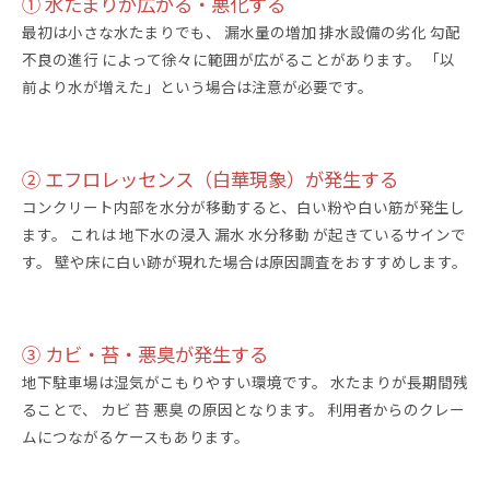
① 水たまりが広がる・悪化する
最初は小さな水たまりでも、 漏水量の増加 排水設備の劣化 勾配
不良の進行 によって徐々に範囲が広がることがあります。 「以
前より水が増えた」という場合は注意が必要です。
② エフロレッセンス（白華現象）が発生する
コンクリート内部を水分が移動すると、白い粉や白い筋が発生し
ます。 これは 地下水の浸入 漏水 水分移動 が起きているサインで
す。 壁や床に白い跡が現れた場合は原因調査をおすすめします。
③ カビ・苔・悪臭が発生する
地下駐車場は湿気がこもりやすい環境です。 水たまりが長期間残
ることで、 カビ 苔 悪臭 の原因となります。 利用者からのクレー
ムにつながるケースもあります。