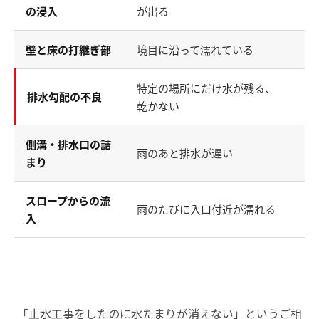
高
の浸入
が出る
壁と床の打継ぎ部
境目に沿って濡れている
打
特定の場所にだけ水が残る、
排水勾配の不良
勾
乾かない
側溝・排水口の詰
雨のあと排水が遅い
清
まり
スロープからの流
雨のたびに入口付近が濡れる
排
入
「止水工事をしたのに水たまりが消えない」というご相