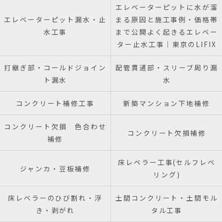
エレベーターピットに水が溜
エレベーターピット漏水・止
まる原因と施工事例・価格帯
水工事
まで公開よく起きるエレベー
ター止水工事｜東京のLIFIX
打継ぎ部・コールドジョイン
配管貫通部・スリーブ周り漏
ト漏水
水
コンクリート補修工事
新築マンション下地補修
コンクリート欠損 色合わせ
コンクリート欠損補修
補修
床レベラー工事(セルフレベ
ジャンカ・豆板補修
リング)
床レベラーのひび割れ・浮
土間コンクリート・土間モル
き・剥がれ
タル工事