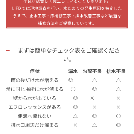
不良が複合して発生していることもあります。
LIFIXでは現地調査を行い、水たまりの発生原因を特定した
うえで、止水工事・床補修工事・排水改善工事など最適な
補修方法をご提案しています。
まずは簡単なチェック表をご確認くださ
い。
症状
漏水
勾配不良
排水不良
雨の後だけ水が増える
◎
△
△
常に同じ場所に水が溜まる
○
◎
△
壁から水が出ている
◎
×
×
エフロレッセンスがある
◎
×
×
側溝へ流れない
△
◎
○
排水口周辺だけ溜まる
×
△
◎