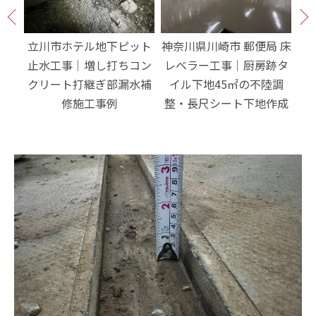
ョン
立川市ホテル地下ピット
神奈川県川崎市 郵便局 床
東
｜排
止水工事｜増し打ちコン
レベラー工事｜厨房跡タ
地
御・
クリート打継ぎ部漏水補
イル下地45㎡の不陸調
水
修施工事例
整・長尺シート下地作成