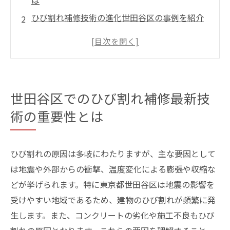
は
ひび割れ補修技術の進化世田谷区の事例を紹介
建物の安全性を守るひび割れ補修のポイント解
説
世田谷区でのひび割れ補修成功事例とその秘訣
最新技術を用いたひび割れ補修世田谷区での取
世田谷区でのひび割れ補修最新技
り組み
術の重要性とは
ひび割れ補修の重要性世田谷区の建物を守るた
めに
補修技術の進化がもたらす世田谷区の建物の未
ひび割れの原因は多岐にわたりますが、主な要因として
来
は地震や外部からの衝撃、温度変化による膨張や収縮な
ひび割れ補修の最前線世田谷区での具体的な取
どが挙げられます。特に東京都世田谷区は地震の影響を
り組み
受けやすい地域であるため、建物のひび割れが頻繁に発
生します。また、コンクリートの劣化や施工不良もひび