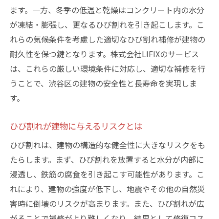
ひび割れ放置による具体的なリスク
ます。一方、冬季の低温と乾燥はコンクリート内の水分
建物の耐久性への悪影響
が凍結・膨張し、更なるひび割れを引き起こします。こ
美観の損なわれるリスク
れらの気候条件を考慮した適切なひび割れ補修が建物の
早期対応と後悔しないための対策
耐久性を保つ鍵となります。株式会社LIFIXのサービス
放置がもたらす経済的な影響
は、これらの厳しい環境条件に対応し、適切な補修を行
うことで、渋谷区の建物の安全性と長寿命を実現しま
ひび割れが引き起こす二次被害とは
す。
渋谷区の住まいを守るためのひび割れ補修—具
体的な手順と注意点
ひび割れが建物に与えるリスクとは
ひび割れ補修の基本ステップ
ひび割れは、建物の構造的な健全性に大きなリスクをも
補修に必要な道具と材料
たらします。まず、ひび割れを放置すると水分が内部に
補修前に確認すべきポイント
浸透し、鉄筋の腐食を引き起こす可能性があります。こ
補修後の維持管理の方法
れにより、建物の強度が低下し、地震やその他の自然災
プロに頼むべき補修のケース
害時に倒壊のリスクが高まります。また、ひび割れが広
DIYでの補修のリスクと注意点
がることで補修がより難しくなり、結果として修復コス