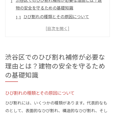
渋谷区でのひび割れ補修が必要な理由とは？建
物の安全を守るための基礎知識
ひび割れの種類とその原因について
渋谷区の気候と建物への影響
ひび割れが建物に与えるリスクとは
早期のひび割れ補修のメリット
渋谷区の建築物に見られる一般的なひび割
渋谷区でのひび割れ補修が必要な
れ
理由とは？建物の安全を守るため
ひび割れ補修の重要性を理解するために
の基礎知識
ひび割れを早期に発見する方法—渋谷区での具
体的なチェックポイント
ひび割れの種類とその原因について
日常的にチェックするべき場所
壁のひび割れサインを見逃さない方法
ひび割れには、いくつかの種類があります。代表的なも
のとして、表面的なひび割れ、構造的なひび割れ、そし
渋谷区内の建物での実例とその解決策