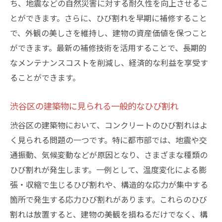
ち、地震などの自然災害に対する耐久性を向上させるこ
補修事例から学ぶ重要なポイント
とができます。さらに、ひび割れを早期に補修すること
ひび割れ補修が変えた生活環境
で、外観の美しさを維持し、建物の資産価値を保つこと
事例から見る補修の費用と効果
ができます。最新の補修技術を活用することで、長期的
ひび割れを防ぐためのメンテナンス方法—渋谷
なメンテナンスコストを削減し、経済的な利益を享受す
区の住まいを長持ちさせるコツ
ることができます。
定期的なメンテナンスの重要性
渋谷区での気候対策とメンテナンス
渋谷区の建築物に見られる一般的なひび割れ
簡単にできる日常メンテナンス
渋谷区の建築物において、コンクリートのひび割れはよ
ひび割れ予防に役立つアイテム
く見られる問題の一つです。特に都市部では、地震や交
通振動、気候変動などが原因となり、さまざまな種類の
プロのメンテナンスサービスの活用方法
ひび割れが発生します。一例として、温度変化による膨
メンテナンス計画の立て方と実行
張・収縮で生じるひび割れや、構造的な応力が集中する
箇所で発生する応力ひび割れがあります。これらのひび
割れは放置すると、建物の美観を損ねるだけでなく、構