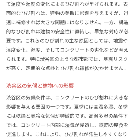
て温度や湿度の変化によるひび割れが挙げられます。表
専門家による定期点検の重要性
面的なひび割れは、建物の美観に影響を与えますが、迅
簡単にできるセルフチェック法
速に補修すれば大きな問題にはなりません。一方、構造
早期発見が可能にする補修手段
的なひび割れは建物の安全性に直結し、早急な対応が必
渋谷区でのひび割れ補修に役立つ最新技術—
要です。これらのひび割れの主な原因としては、地震や
LIFIXの革新的なアプローチ
温度変化、湿度、そしてコンクリートの劣化などが考え
LIFIXの最新技術とは？
られます。特に渋谷区のような都市部では、地震リスク
効果的なひび割れ補修方法の紹介
が高く、定期的な点検とひび割れ補修が欠かせません。
技術革新がもたらす補修の進化
渋谷区の気候と建物への影響
環境に優しい補修技術
渋谷区の気候条件は、コンクリートのひび割れに大きな
LIFIXの技術が選ばれる理由
影響を与える要因の一つです。夏季には高温多湿、冬季
最新技術と伝統的手法の融合
には乾燥と寒冷な気候が特徴的です。高温多湿の条件下
ひび割れ補修の重要性—なぜ放置すると大きな
では、コンクリート内部に湿気が浸透し、鉄筋の腐食を
問題になるのか？
促進します。これにより、ひび割れが発生しやすくなり