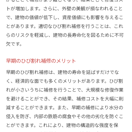
ひび割れ補修の専門家が教える—渋谷区での最
トが増加します。さらに、外壁の美観が損なわれること
適な補修タイミングと方法
で、建物の価値が低下し、資産価値にも影響を与えるこ
とがあります。適切なひび割れ補修を行うことは、これ
ひび割れ補修の最適な時期
らのリスクを軽減し、建物の長寿命化を図るために不可
季節ごとのひび割れ対策
欠です。
補修に適した天候条件
補修タイミングを見極める方法
早期のひび割れ補修のメリット
専門家による補修の流れ
早期のひび割れ補修は、建物の寿命を延ばすだけでな
費用対効果の高い補修方法
く、経済的な面でも多くのメリットがあります。ひび割
安心・安全な住環境を保つためのひび割れ補修
れが小さいうちに補修を行うことで、大規模な修復作業
術—渋谷区での事例紹介
を避けることができ、その結果、補修コストを大幅に削
成功したひび割れ補修事例
減することができます。また、早期の補修により水分の
渋谷区での補修前後のビフォーアフター
侵入を防ぎ、内部の鉄筋の腐食やその他の劣化を防ぐこ
とができます。これにより、建物の構造的な強度を保
住民の声を聞く—実際の体験談