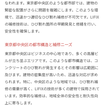
なわれます。東京都中央区のような都市部では、建物の
高精度な補修技術がもたらす長期的効果
緊密な配置がさらに問題を複雑にします。このような環
建物の寿命を延ばすための実践的アプロー
境で、迅速かつ適切なひび割れ補修が不可欠です。LIFIX
チ
の補修技術は、ひび割れ箇所の早期発見と修繕を行い、
LIFIXの迅速補修技術が安心と安全を提供する理
安全性を確保します。
由
迅速な補修による居住者への影響とその軽
東京都中央区の都市構造と補修ニーズ
減
東京都中央区はビジネスの中心地であり、多くの高層ビ
安全性を確保するためのLIFIXの工夫
ルが立ち並ぶエリアです。このような都市構造では、コ
LIFIXの技術で安心できる住環境を提供
ンクリートのひび割れが発生するとその影響は広範囲に
迅速対応が可能な体制とそのメリット
及びます。建物の密集度が高いため、迅速な対応が求め
られます。特に、中央区のような地域では、ひび割れ補
安全基準を満たすための補修プロセス
修の需要が高く、LIFIXの技術が多くの建物で採用されて
居住者の信頼を得るためのLIFIXの取り組み
います。効率的な補修は、地域全体の安全性と耐久性向
東京都中央区での過去の成功事例から学ぶひび
上に寄与します。
割れ補修のポイント