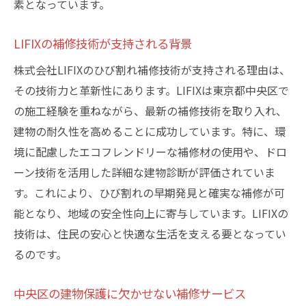
確実な補修を可能にする技術的背景
素となっています。
専門技術がもたらす補修の効果と利点
LIFIXの補修技術が支持される背景
ひび割れ補修における革新的アプローチ
株式会社LIFIXのひび割れ補修技術が支持される理由は、
技術力を活かした補修効果の実証
その技術力と革新性にあります。LIFIXは東京都中央区で
LIFIX技術が示す補修の新たな可能性
の施工経験を重ねながら、最新の補修技術を取り入れ、
東京都中央区でのLIFIXの信頼性と実績を裏付け
建物の耐久性を高めることに成功しています。特に、環
る事例紹介
境に配慮したエコフレンドリーな補修材の使用や、ドロ
中央区での実績が示すLIFIXの信頼性
ーン技術を活用した詳細な建物診断が評価されていま
地域に根ざした補修事例の紹介
す。これにより、ひび割れの早期発見と確実な補修が可
LIFIXが築いた信頼の実績とその裏付け
能となり、地域の安全性向上に寄与しています。LIFIXの
実績をもとにした補修技術の評価
技術は、住民の安心と快適な生活を支える要となってい
るのです。
事例から見るLIFIXの実績とその価値
中央区での成功事例が証明する信頼性
中央区の建物保護に欠かせない補修サービス