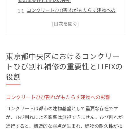
修の重要性とLIFIXの役割
コンクリートひび割れがもたらす建物への
影響
東京都中央区の都市構造と補修ニーズ
LIFIXが選ばれる理由とその信頼性
ひび割れ補修の重要性と地域安全への寄与
東京都中央区におけるコンクリー
LIFIXの補修技術が支持される背景
トひび割れ補修の重要性とLIFIXの
中央区の建物保護に欠かせない補修サービ
役割
ス
ひび割れ補修で建物の耐久性を高める方法とは
コンクリートひび割れがもたらす建物への影響
耐久性を左右するひび割れ補修の技術
LIFIXが採用する最新の施工技術
コンクリートは都市の建物基盤として重要な存在です
が、ひび割れによる影響は無視できません。ひび割れが
持続可能な建物維持のための補修戦略
進行すると、構造的な弱点が生まれ、建物の耐久性が損
効果的なひび割れ補修で建物価値を保つ