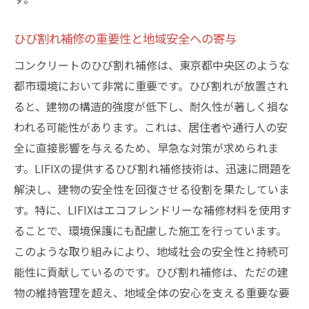
LIFIXが提供する安心補修サービス
ひび割れ補修の重要性と地域安全への寄与
コンクリートひび割れ補修が建物の長寿命化に
貢献する理由
コンクリートのひび割れ補修は、東京都中央区のような
長寿命化を可能にする補修技術の紹介
都市環境において非常に重要です。ひび割れが放置され
ると、建物の構造的強度が低下し、耐久性が著しく損な
建物を守るための継続的な補修の必要性
われる可能性があります。これは、居住者や通行人の安
コンクリート補修がもたらす長期的メリッ
全に直接影響を与えるため、早急な対策が求められま
ト
す。LIFIXの提供するひび割れ補修技術は、迅速に問題を
LIFIXが提供する寿命延長のための技術
解決し、建物の安全性を回復させる役割を果たしていま
長寿命化を実現するための実践的手法
す。特に、LIFIXはエコフレンドリーな補修材料を使用す
建物保護のための補修技術の進化
ることで、環境保護にも配慮した施工を行っています。
専門技術を駆使したLIFIXのひび割れ補修法とそ
このような取り組みにより、地域社会の安全性と持続可
の効果
能性に貢献しているのです。ひび割れ補修は、ただの建
LIFIXの専門技術を用いた補修方法
物の維持管理を超え、地域全体の安心を支える重要な要