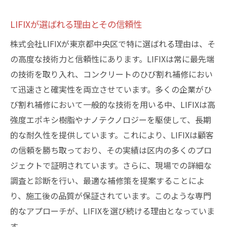
成功事例に学ぶ補修計画の立て方
LIFIXが選ばれる理由とその信頼性
LIFIXが手がけた中央区での具体的事例
株式会社LIFIXが東京都中央区で特に選ばれる理由は、そ
過去の補修事例が示す重要な教訓
の高度な技術力と信頼性にあります。LIFIXは常に最先端
事例から見るLIFIXの技術的優位性
の技術を取り入れ、コンクリートのひび割れ補修におい
成功事例が証明する迅速補修の効果
て迅速さと確実性を両立させています。多くの企業がひ
経験に基づく信頼性ある補修ポイント
び割れ補修において一般的な技術を用いる中、LIFIXは高
強度エポキシ樹脂やナノテクノロジーを駆使して、長期
ひび割れ補修で居住者の安心を守るLIFIXの技術
的な耐久性を提供しています。これにより、LIFIXは顧客
力
の信頼を勝ち取っており、その実績は区内の多くのプロ
安心感を提供する補修の要点
ジェクトで証明されています。さらに、現場での詳細な
住まいの安全を守るための技術力
調査と診断を行い、最適な補修策を提案することによ
居住者の安心を第一に考えるLIFIXの姿勢
り、施工後の品質が保証されています。このような専門
技術力が叶える安心できる居住環境
的なアプローチが、LIFIXを選び続ける理由となっていま
補修技術が住まいの価値を守る理由
す。