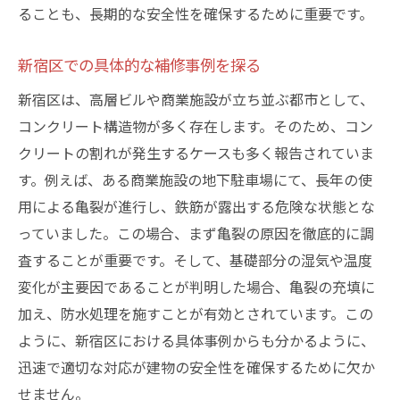
ることも、長期的な安全性を確保するために重要です。
アプローチ
都市環境を守るための新宿区での効果的なコン
新宿区での具体的な補修事例を探る
クリート亀裂補修法
新宿区は、高層ビルや商業施設が立ち並ぶ都市として、
都市環境に適したコンクリート補修とは
コンクリート構造物が多く存在します。そのため、コン
住環境を守るための新宿区の取り組み
クリートの割れが発生するケースも多く報告されていま
コンクリート修理が都市環境に与える影響
す。例えば、ある商業施設の地下駐車場にて、長年の使
新宿区における環境配慮型の補修方法
用による亀裂が進行し、鉄筋が露出する危険な状態とな
効果的な補修法で都市の安全を確保
っていました。この場合、まず亀裂の原因を徹底的に調
査することが重要です。そして、基礎部分の湿気や温度
持続可能な都市環境のための修理戦略
変化が主要因であることが判明した場合、亀裂の充填に
新宿区のコンクリート割れを防ぐ新しいアプロ
加え、防水処理を施すことが有効とされています。この
ーチとその効果
ように、新宿区における具体事例からも分かるように、
新しい補修材料の紹介とその効果
迅速で適切な対応が建物の安全性を確保するために欠か
新宿区で試みられるコンクリート保護策
せません。