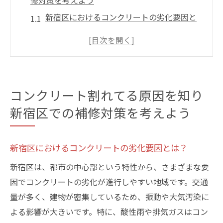
修対策を考えよう
新宿区におけるコンクリートの劣化要因と
は？
コンクリート割れの原因を理解して予防策
を講じる
新宿区での具体的な補修事例を探る
コンクリート割れてる原因を知り
コンクリート亀裂の早期発見とその重要性
新宿区での補修対策を考えよう
都市環境におけるコンクリート劣化の進行
状況
新宿区での効果的なコンクリート割れ対策
新宿区におけるコンクリートの劣化要因とは？
法
新宿区は、都市の中心部という特性から、さまざまな要
最新技術で実現する新宿区のコンクリート割れ
因でコンクリートの劣化が進行しやすい地域です。交通
修理の進化
量が多く、建物が密集しているため、振動や大気汚染に
新宿区で導入されている最新補修技術
よる影響が大きいです。特に、酸性雨や排気ガスはコン