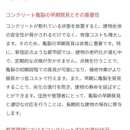
割れを未然に防ぐための最新テクノロジー
地域環境に配慮した新アプローチの効果
コンクリート亀裂の早期発見とその重要性
予防的メンテナンスの重要性と新しい手法
コンクリートが割れている状態を放置すると、建物全体
新宿区におけるコンクリート保護の新しい
の安全性が脅かされるだけでなく、修復コストも増大し
流れ
ます。そのため、亀裂の早期発見は非常に重要です。特
東京都新宿区でのコンクリート亀裂への新たな
に、新宿区のような都市部では、建物の老朽化が進む中
修理方法の可能性
で、定期的な点検が欠かせません。点検を行うことで、
亀裂の初期段階での発見が可能になり、補修作業がより
革新的な修理法の可能性を探る
簡易かつ低コストで行えます。また、早期に亀裂を発見
新宿区での新技術導入の事例分析
することで、劣化の進行を防ぎ、建物の寿命を延ばすこ
潜在的な修理方法とその未来
とができます。住民や管理者にとって、亀裂の早期発見
新たな材料と技術の可能性
と適切な対応を行うことは、長期的な建物の保存に寄与
未来の修理方法がもたらすメリット
します。
新宿区における新技術の実践例
コンクリート割れてる現象に立ち向かう新宿区
都市環境におけるコンクリート劣化の進行状況