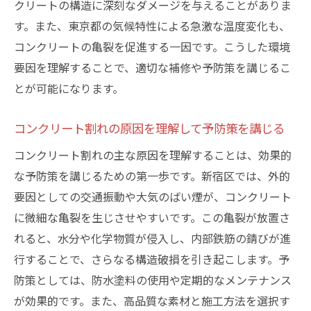
クリートの構造に深刻なダメージを与えることがありま
コンクリート割れ修理における革新的アプ
す。また、東京都の気候特性による急激な温度変化も、
ローチ
コンクリートの亀裂を促進する一因です。こうした環境
新宿区の最新技術による施工事例
要因を理解することで、適切な補修や予防策を講じるこ
耐久性を高める新技術の実用化
とが可能になります。
新宿区における技術革新の具体例
未来のコンクリート修理技術の展望
コンクリート割れの原因を理解して予防策を講じる
割れてるコンクリートを長持ちさせるための東
コンクリート割れの主な原因を理解することは、効果的
京都新宿区のポイント
な予防策を講じるための第一歩です。新宿区では、外的
コンクリートの耐久性を向上させる方法
要因としての交通振動や大気のばい煙が、コンクリート
新宿区で採用されているメンテナンス技術
に微細な亀裂を生じさせやすいです。この亀裂が放置さ
長期的なコンクリートの保護手法について
れると、水分や化学物質が侵入し、内部鉄筋の錆びが進
行することで、さらなる構造破損を引き起こします。予
定期点検の重要性とその効果
防策としては、防水塗料の使用や定期的なメンテナンス
新宿区の持続可能なコンクリート管理戦略
が効果的です。また、高品質な素材と施工方法を選択す
コンクリートの寿命を延ばすための新しい