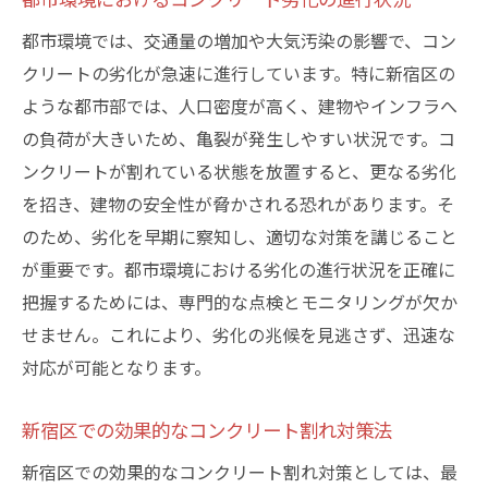
の修理戦略
都市環境では、交通量の増加や大気汚染の影響で、コン
割れ現象への効果的な対応策
クリートの劣化が急速に進行しています。特に新宿区の
新宿区での戦略的な修理計画
ような都市部では、人口密度が高く、建物やインフラへ
の負荷が大きいため、亀裂が発生しやすい状況です。コ
地域特性に基づいた修理戦略
ンクリートが割れている状態を放置すると、更なる劣化
新宿区の修理戦略における成功要因
を招き、建物の安全性が脅かされる恐れがあります。そ
修理戦略の進化による地域貢献
のため、劣化を早期に察知し、適切な対策を講じること
未来を見据えた修理戦略の方向性
が重要です。都市環境における劣化の進行状況を正確に
安全と美しさを保つ新宿区のコンクリート割れ
把握するためには、専門的な点検とモニタリングが欠か
修理の新常識
せません。これにより、劣化の兆候を見逃さず、迅速な
新宿区での新しい美観維持策とは
対応が可能となります。
コンクリート修理で得られる安全性の向上
新宿区での効果的なコンクリート割れ対策法
美しさを兼ね備えた修理の実践
地域の景観を守るための修理方法
新宿区での効果的なコンクリート割れ対策としては、最