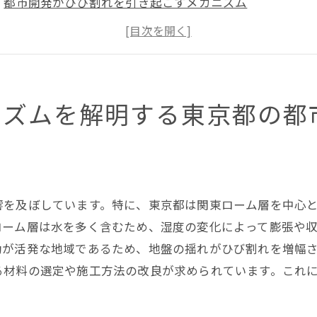
都市開発がひび割れを引き起こすメカニズム
環境変化とひび割れの関係性を探る
交通量の増加がひび割れを促進する理由
気候変動が東京都のひび割れ状況に与える影響
都市構造の老朽化がひび割れを加速させる原因
ニズムを解明する東京都の都
市のインフラとひび割れの関係東京都での主要な原因
道路交通網とひび割れ発生の関連性
東京都のインフラ老朽化とひび割れの現状
地下構造物がひび割れに与える影響
響を及ぼしています。特に、東京都は関東ローム層を中心
配管の劣化がひび割れの主要要因となる理由
ローム層は水を多く含むため、湿度の変化によって膨張や
動が活発な地域であるため、地盤の揺れがひび割れを増幅
公共施設と住宅のひび割れ事例を比較する
る材料の選定や施工方法の改良が求められています。これ
ひび割れがインフラ整備に与えるコストの影響
び割れが引き起こす影響と東京都の都市景観への影響