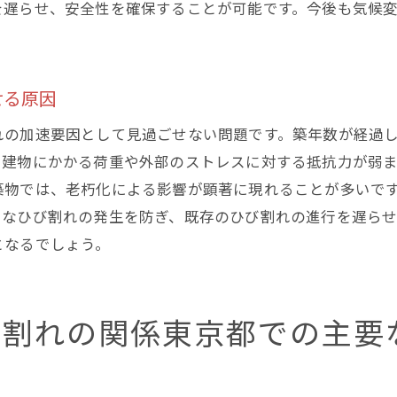
を遅らせ、安全性を確保することが可能です。今後も気候
ひび割れ対策プロジェクトの成功要因分析
新技術で解決するひび割れ東京都の取り組みと今後の展望
センサー技術を活用したひび割れ検出システム
せる原因
3Dプリント技術による修繕の新たな可能性
れの加速要因として見過ごせない問題です。築年数が経過
AIを用いたひび割れ予測モデルの開発
、建物にかかる荷重や外部のストレスに対する抵抗力が弱
環境に優しい補修材料の普及と展望
築物では、老朽化による影響が顕著に現れることが多いで
ドローンによるインフラ点検の最新事例
たなひび割れの発生を防ぎ、既存のひび割れの進行を遅ら
東京都の研究機関と技術協力の未来
となるでしょう。
び割れ問題から学ぶ東京都の未来都市計画への影響
持続可能な都市開発とひび割れの関係
び割れの関係東京都での主要
ひび割れを考慮した都市計画の改革
未来に向けたインフラ投資の方向性
住民参加型の都市計画とひび割れ防止