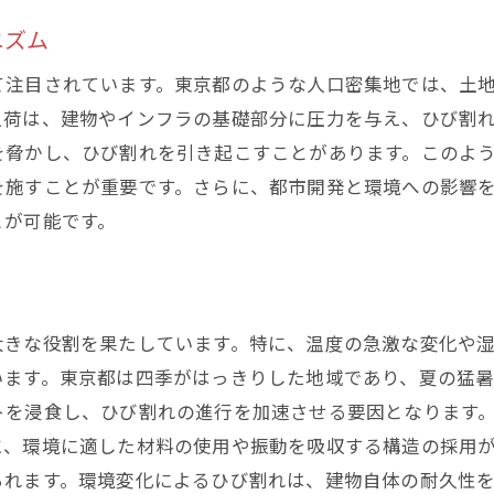
建物の安全性低下とリスク管理
ニズム
ひび割れが都市景観に与える美的影響
て注目されています。東京都のような人口密集地では、土
ひび割れが引き起こす経済的損失の試算
負荷は、建物やインフラの基礎部分に圧力を与え、ひび割
観光都市としてのイメージダウンの懸念
を脅かし、ひび割れを引き起こすことがあります。このよ
ひび割れが住民の生活に及ぼす影響
を施すことが重要です。さらに、都市開発と環境への影響
修繕遅延がもたらすリスクとその対応策
とが可能です。
び割れを未然に防ぐために知っておくべき最新の対策法
定期的な点検とモニタリングの重要性
最新の補修技術とその適用例
大きな役割を果たしています。特に、温度の急激な変化や
予防保全のための自治体の取り組み
います。東京都は四季がはっきりした地域であり、夏の猛
効果的なメンテナンス計画の作成方法
トを浸食し、ひび割れの進行を加速させる要因となります
市民参加型のひび割れ防止活動
に、環境に適した材料の使用や振動を吸収する構造の採用
ひび割れ予防に役立つ新素材の導入
られます。環境変化によるひび割れは、建物自体の耐久性