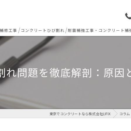
補修工事
コンクリートひび割れ
耐震補強工事・コンクリート補
ョン下地補修
炭素繊維シート補強工法
ト欠損 色合わせ補修
割れ問題を徹底解剖：原因
工事(セルフレベリング)
リート・土間モルタル工事
東京でコンクリートなら株式会社LIFIX
コラム