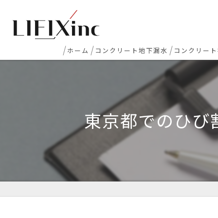
ホーム
コンクリート地下漏水
コンクリート
地下室漏水
新築マンシ
地下・半地下駐車場 漏水
コンクリー
東京都でのひび
エレベーターピット漏水・止水工事
床レベラー
打継ぎ部・コールドジョイント漏水
土間コンク
配管貫通部・スリーブ周り漏水