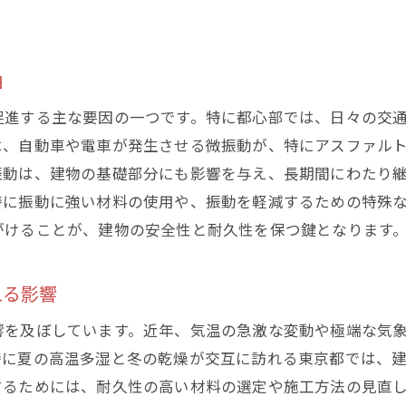
京都の建物におけるひび割れどのように安全性を確保する
耐震補強によるひび割れリスクの低減
由
建築基準法遵守の重要性と現状
建材選定のポイントとひび割れ防止策
促進する主な要因の一つです。特に都心部では、日々の交
構造計算の見直しとひび割れ対策
は、自動車や電車が発生させる微振動が、特にアスファル
振動は、建物の基礎部分にも影響を与え、長期間にわたり
施工の質の向上がもたらす安全性確保
特に振動に強い材料の使用や、振動を軽減するための特殊
ひび割れ発見時の迅速な対応法
がけることが、建物の安全性と耐久性を保つ鍵となります
門家が語るひび割れの予防対策東京都におけるベストプラ
専門家による現場視察と診断技術
える影響
ひび割れ予防に成功した事例紹介
響を及ぼしています。近年、気温の急激な変動や極端な気
東京都での効果的な研修と教育プログラム
特に夏の高温多湿と冬の乾燥が交互に訪れる東京都では、
建設業界の革新がひび割れ防止に寄与する方法
するためには、耐久性の高い材料の選定や施工方法の見直
専門家ネットワークの活用法