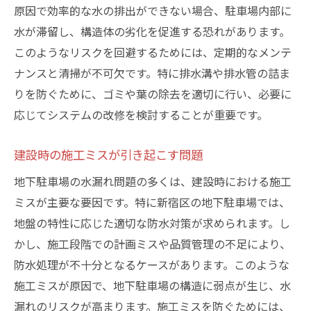
原因で効率的な水の排出ができない場合、駐車場内部に
持続可能な駐車場運営を目指して
水が滞留し、構造体の劣化を促進する恐れがあります。
周辺地域との協力による防水対策
このようなリスクを回避するためには、定期的なメンテ
地下駐車場での水漏れが与える影響とその軽減
ナンスと清掃が不可欠です。特に排水溝や排水管の詰ま
法
りを防ぐために、ゴミや葉の除去を適切に行い、必要に
水漏れが車両に及ぼす具体的な影響
応じてシステムの改修を検討することが重要です。
駐車場利用者への安全確保策
ビジネスへの影響を最小限に抑えるには
建設時の施工ミスが引き起こす問題
長期的な駐車場運営における耐久性の向上
地下駐車場の水漏れ問題の多くは、建設時における施工
影響を最小化するための緊急対応策
ミスが主要な要因です。特に新宿区の地下駐車場では、
影響を受けたエリアの迅速な修復方法
地盤の特性に応じた適切な防水対策が求められます。し
かし、施工段階での計画ミスや品質管理の不足により、
水漏れによる駐車場の劣化を防ぐためのポイン
防水処理が不十分となるケースがあります。このような
ト
施工ミスが原因で、地下駐車場の構造に弱点が生じ、水
効果的なメンテナンス計画の立て方
漏れのリスクが高まります。施工ミスを防ぐためには、