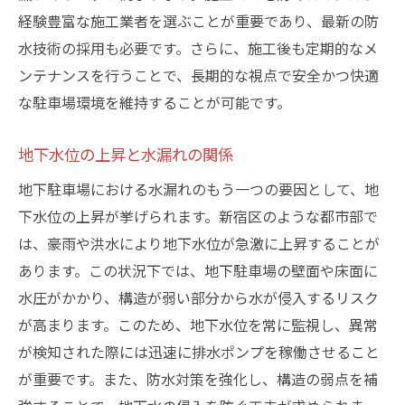
防水材選定のポイント
経験豊富な施工業者を選ぶことが重要であり、最新の防
定期的な点検のタイミングと方法
水技術の採用も必要です。さらに、施工後も定期的なメ
小規模な劣化を見逃さない重要性
ンテナンスを行うことで、長期的な視点で安全かつ快適
利用者からのフィードバック活用法
な駐車場環境を維持することが可能です。
劣化を防ぐための日常管理術
地下水位の上昇と水漏れの関係
修繕だけではない地下駐車場での水漏れ対策
予防策としての初期設計の見直し
地下駐車場における水漏れのもう一つの要因として、地
下水位の上昇が挙げられます。新宿区のような都市部で
防水性能を高めるための追加工事
は、豪雨や洪水により地下水位が急激に上昇することが
コミュニティと連携して行う防水対策
あります。この状況下では、地下駐車場の壁面や床面に
防水性能を強化するための技術革新
水圧がかかり、構造が弱い部分から水が侵入するリスク
保険を利用したリスク分散方法
が高まります。このため、地下水位を常に監視し、異常
長期的視点に立った防水対策の重要性
が検知された際には迅速に排水ポンプを稼働させること
快適な駐車環境を実現するための地下駐車場管
が重要です。また、防水対策を強化し、構造の弱点を補
理術