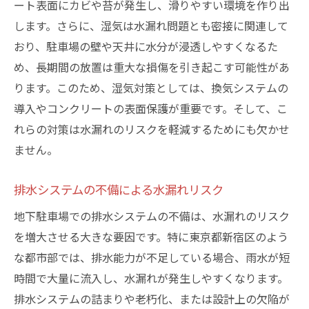
ート表面にカビや苔が発生し、滑りやすい環境を作り出
駐車場の安全を守るための効果的な修繕方法
します。さらに、湿気は水漏れ問題とも密接に関連して
水漏れ修繕における最新技術の活用
おり、駐車場の壁や天井に水分が浸透しやすくなるた
プロが推奨する修繕手順とは
め、長期間の放置は重大な損傷を引き起こす可能性があ
ります。このため、湿気対策としては、換気システムの
防水シートの選び方と施工方法
導入やコンクリートの表面保護が重要です。そして、こ
防水塗料の効果的な塗布技術
れらの対策は水漏れのリスクを軽減するためにも欠かせ
修繕コストを抑えるためのコツ
ません。
修繕後の定期メンテナンスの必要性
新宿区地下駐車場での水漏れ防止策の最新トレ
排水システムの不備による水漏れリスク
ンド
地下駐車場での排水システムの不備は、水漏れのリスク
最新の防水技術とその採用事例
を増大させる大きな要因です。特に東京都新宿区のよう
環境に優しい防水素材の選択
な都市部では、排水能力が不足している場合、雨水が短
AIを活用した水漏れ予測システム
時間で大量に流入し、水漏れが発生しやすくなります。
センサー技術による早期発見と対応策
排水システムの詰まりや老朽化、または設計上の欠陥が