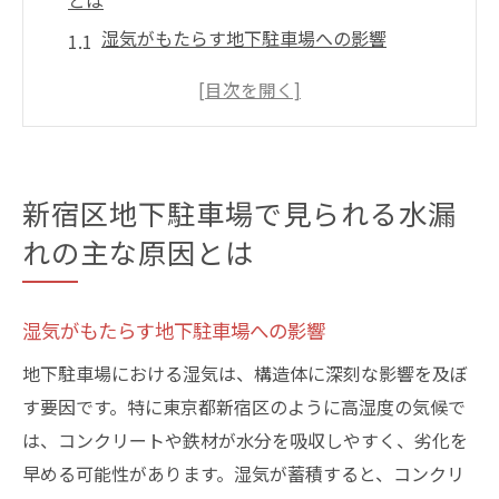
とは
湿気がもたらす地下駐車場への影響
排水システムの不備による水漏れリスク
建設時の施工ミスが引き起こす問題
地下水位の上昇と水漏れの関係
劣化した防水材の役割とその限界
新宿区地下駐車場で見られる水漏
周辺環境が地下駐車場に与える影響
れの主な原因とは
地下駐車場水漏れ問題の背後に潜む構造的課題
構造的な弱点を見逃さない方法
湿気がもたらす地下駐車場への影響
隠れたひび割れがもたらす影響
地下駐車場における湿気は、構造体に深刻な影響を及ぼ
設計段階で考慮すべきポイント
す要因です。特に東京都新宿区のように高湿度の気候で
防水層の機能不全が引き起こす事態
は、コンクリートや鉄材が水分を吸収しやすく、劣化を
定期的な構造点検の重要性
早める可能性があります。湿気が蓄積すると、コンクリ
建物の経年変化と水漏れの関係