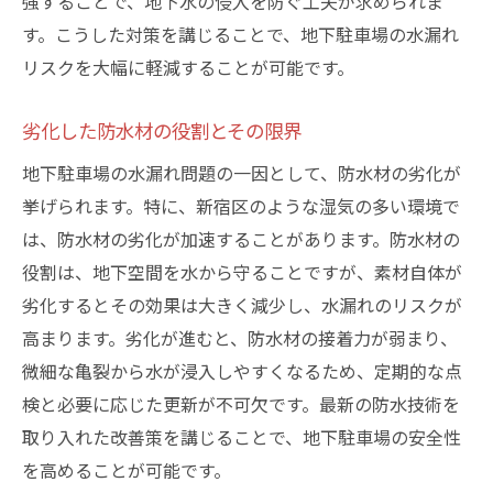
強することで、地下水の侵入を防ぐ工夫が求められま
利用者の満足度を向上させるサービス
す。こうした対策を講じることで、地下駐車場の水漏れ
リスクを大幅に軽減することが可能です。
安全性を確保するための監視システム
駐車場内の環境管理の最適化
劣化した防水材の役割とその限界
効率的なスペース運用のためのレイアウト
地下駐車場の水漏れ問題の一因として、防水材の劣化が
新技術を取り入れた駐車場運営
挙げられます。特に、新宿区のような湿気の多い環境で
未来の駐車場管理を見据えたプランニング
は、防水材の劣化が加速することがあります。防水材の
役割は、地下空間を水から守ることですが、素材自体が
劣化するとその効果は大きく減少し、水漏れのリスクが
高まります。劣化が進むと、防水材の接着力が弱まり、
微細な亀裂から水が浸入しやすくなるため、定期的な点
検と必要に応じた更新が不可欠です。最新の防水技術を
取り入れた改善策を講じることで、地下駐車場の安全性
を高めることが可能です。