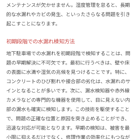
予防保全のための点検手順
メンテナンスが欠かせません。湿度管理を怠ると、長期
点検結果を活かした改善策の実施
的な水漏れやカビの発生、といったさらなる問題を引き
起こすことになります。
点検記録の重要性とその活用法
点検を通じてスタッフの意識向上
初期段階での水漏れ検知方法
水漏れ対策に必須の排水設備のメンテナンス方
地下駐車場での水漏れを初期段階で検知することは、問
法
題の早期解決に不可欠です。最初に行うべきは、壁や床
効果的な排水設備の選び方
の表面に水滴や湿気の兆候を見つけることです。特に、
排水設備のメンテナンス手順
コンクリートのひび割れや接合部の劣化は、水漏れのサ
排水管の詰まりを防ぐ方法
インとなることが多いです。次に、漏水検知器や赤外線
排水設備の寿命を延ばすメンテナンス
カメラなどの専門的な機器を使用して、目に見えない内
日常的な清掃と点検の重要性
部の漏水も確実に検知します。この技術を駆使すること
異常が発見された場合の対応策
で、問題の正確な位置と原因を突き止めることができ、
迅速な対応が可能となります。早期の検知は、被害を最
専門家による防水コーティングで地下駐車場を
小限に抑えるだけでなく、修理作業の効率化にもつなが
守る