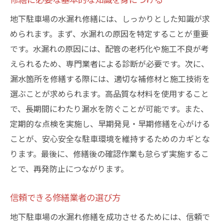
地元企業と連携した技術導入事例
地下駐車場の水漏れ修繕には、しっかりとした知識が求
水漏れのない安心安全な地下駐車場を維持する
められます。まず、水漏れの原因を特定することが重要
ために
です。水漏れの原因には、配管の老朽化や施工不良が考
長期的な維持管理計画の策定
えられるため、専門業者による診断が必要です。次に、
住民とのコミュニケーション強化
漏水箇所を修繕する際には、適切な補修材と施工技術を
地域コミュニティとの情報共有
選ぶことが求められます。高品質な材料を使用すること
で、長期間にわたり漏水を防ぐことが可能です。また、
コスト意識と安全性のバランス
定期的な点検を実施し、早期発見・早期修繕を心がける
防水対策の成果を実感する方法
ことが、安心安全な駐車環境を維持するためのカギとな
安心安全な駐車空間の実現に向けて
ります。最後に、修繕後の確認作業も怠らず実施するこ
とで、再発防止につながります。
信頼できる修繕業者の選び方
地下駐車場の水漏れ修繕を成功させるためには、信頼で