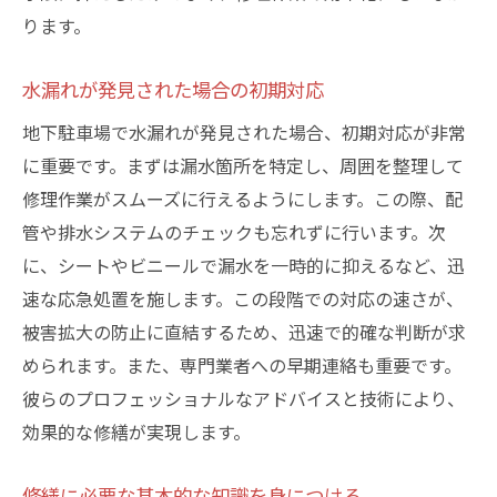
ります。
防水コーティングの効果と必要性
コーティング材の選び方と特徴
水漏れが発見された場合の初期対応
施工時期と適切な業者選び
地下駐車場で水漏れが発見された場合、初期対応が非常
コーティング後のメンテナンス方法
に重要です。まずは漏水箇所を特定し、周囲を整理して
コーティングにおける最新技術の紹介
修理作業がスムーズに行えるようにします。この際、配
防水コーティングのコストパフォーマンス
管や排水システムのチェックも忘れずに行います。次
地下駐車場での水漏れを防ぐための最新技術の
に、シートやビニールで漏水を一時的に抑えるなど、迅
採用
速な応急処置を施します。この段階での対応の速さが、
水漏れ防止のためのテクノロジー
被害拡大の防止に直結するため、迅速で的確な判断が求
められます。また、専門業者への早期連絡も重要です。
最新技術を用いた漏水検知システム
彼らのプロフェッショナルなアドバイスと技術により、
スマートセンサーの活用による予防策
効果的な修繕が実現します。
AI技術による水漏れ予測と対応
技術革新によるコスト削減効果
修繕に必要な基本的な知識を身につける