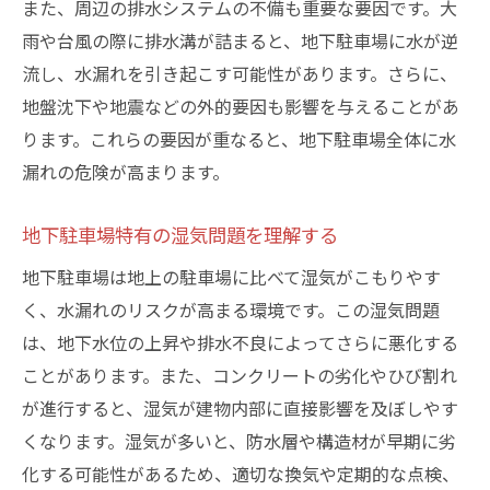
また、周辺の排水システムの不備も重要な要因です。大
早期発見のための技術的サポート活用
雨や台風の際に排水溝が詰まると、地下駐車場に水が逆
水漏れが引き起こす地下駐車場の構造劣化を防
流し、水漏れを引き起こす可能性があります。さらに、
ぐには
地盤沈下や地震などの外的要因も影響を与えることがあ
水漏れが及ぼす構造への影響分析
ります。これらの要因が重なると、地下駐車場全体に水
材料選びによる耐水性の向上
漏れの危険が高まります。
劣化を防ぐための適切なメンテナンス
地下駐車場特有の湿気問題を理解する
構造保護のための長期的視点
地下駐車場は地上の駐車場に比べて湿気がこもりやす
地元の建築基準に基づく修繕計画
く、水漏れのリスクが高まる環境です。この湿気問題
専門家による定期的な診断の重要性
は、地下水位の上昇や排水不良によってさらに悪化する
地下駐車場の水漏れを防止するための定期点検
ことがあります。また、コンクリートの劣化やひび割れ
の重要性
が進行すると、湿気が建物内部に直接影響を及ぼしやす
定期点検の頻度と内容の確認
くなります。湿気が多いと、防水層や構造材が早期に劣
点検時に見落としがちなポイント
化する可能性があるため、適切な換気や定期的な点検、