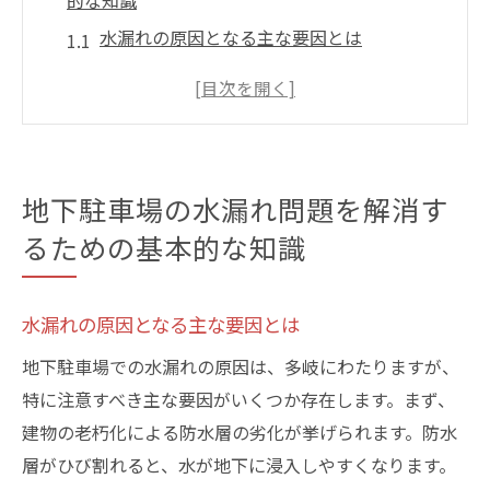
的な知識
水漏れの原因となる主な要因とは
地下駐車場特有の湿気問題を理解する
初期段階での水漏れ検知方法
水漏れが発見された場合の初期対応
修繕に必要な基本的な知識を身につける
地下駐車場の水漏れ問題を解消す
信頼できる修繕業者の選び方
るための基本的な知識
東京都北区の地下駐車場で水漏れを未然に防ぐ
方法
水漏れの原因となる主な要因とは
地域特性を考慮した防水対策
地下駐車場での水漏れの原因は、多岐にわたりますが、
北区での水漏れ事例とその教訓
特に注意すべき主な要因がいくつか存在します。まず、
効果的な水漏れ予防策の導入
建物の老朽化による防水層の劣化が挙げられます。防水
住民や管理者が行うべき日常点検
層がひび割れると、水が地下に浸入しやすくなります。
防水性を高めるための施工業者の活用