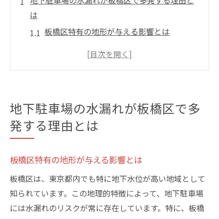
地下駐車場の水漏れが板橋区で多発する理由と
は
板橋区特有の地形が与える影響とは
地下水位の変動と水漏れの関連性
建設時の防水対策の欠如が問題を引き起こ
す
古いインフラがもたらす水漏れリスク
地下駐車場の水漏れが板橋区で多
気候変動が水漏れに与える影響
発する理由とは
板橋区での過去の水漏れ事例を振り返る
板橋区の地下駐車場での水漏れ防止策を詳解
板橋区特有の地形が与える影響とは
最新の防水技術で地下駐車場を守る
板橋区は、東京都内でも特に地下水位が高い地域として
専門業者による定期点検の重要性
知られています。この地理的特徴によって、地下駐車場
防水シートの適切な使用方法
には水漏れのリスクが常に存在しています。特に、板橋
排水設備の適切な設計とメンテナンス