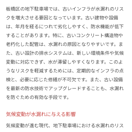
板橋区の地下駐車場で安心して過ごすための修
板橋区の地下駐車場では、古いインフラが水漏れのリス
繕の重要性
クを増大させる要因となっています。古い建物や設備
は、年月を経るにつれて劣化しやすく、防水機能が低下
修繕により得られる安心感と安全性
することがあります。特に、古いコンクリート構造物や
コスト削減につながる長期的な視点
老朽化した配管は、水漏れの原因となりやすいです。ま
コミュニティ全体の価値向上を目指す
た、古い設計の排水システムは、新しい環境条件や気候
修繕による環境への配慮と持続可能性
変動に対応できず、水が滞留しやすくなります。このよ
板橋区での修繕プロジェクトの成功事例
うなリスクを軽減するためには、定期的なインフラの点
住民の意識向上と協力が鍵
検と、必要に応じた修繕が不可欠です。また、古い設備
水漏れから愛車を守る地下駐車場の最新対策
を最新の防水技術でアップグレードすることも、水漏れ
最新の防水材料とその選び方
を防ぐための有効な手段です。
板橋区で利用可能な防水サービス
気候変動が水漏れに与える影響
水漏れ予防のための新技術の導入
気候変動が進む現代、地下駐車場における水漏れのリス
愛車の塗装を守る最新対策