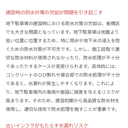
プロによる水漏れ診断の流れ
修繕に使われる最新技術とその効果
建設時の防水対策の欠如が問題を引き起こす
板橋区での実績に基づく修繕方法の選択
地下駐車場の建設時における防水対策の欠如は、板橋区
修繕工事の工程と注意点
でも大きな問題となっています。地下駐車場は地面より
修繕後のアフターケアが重要な理由
低い位置に位置するため、特に雨水や地下水の浸入を防
ぐための防水対策が不可欠です。しかし、施工段階で適
住民の協力が必要な修繕計画の策定
切な防水材料が使用されなかったり、防水処理が不十分
地下駐車場での水漏れを防ぐために必要なメン
であったりするケースが見受けられます。具体的には、
テナンスとは
コンクリートのひび割れや接合部での防水処理が不十分
日常的な点検で早期発見を目指す
であると、水漏れが発生しやすくなります。これによ
定期的な防水処理の必要性
り、地下駐車場内の車両や施設に損害を与えるリスクが
排水システムの定期清掃の重要性
高まります。そのため、建設初期から高品質な防水材を
板橋区でのメンテナンス成功事例を紹介
使用し、適切な技術で防水処理を施すことが重要です。
保険を活用したメンテナンス計画の立て方
古いインフラがもたらす水漏れリスク
住民からのフィードバックを活用する方法