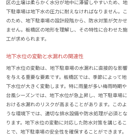
区の土壌は柔らかく水分が地中に滞留しやすいため、地
板橋区で推奨される水漏れ防止製品
下駐車場は地下水の圧力に耐えなければなりません。こ
住民参加型の維持管理活動の効果
のため、地下駐車場の設計段階から、防水対策が欠かせ
駐車場の水漏れがもたらす愛車への影響とその
ません。板橋区の地形を理解し、その特性に合わせた施
防止法
工が求められます。
水漏れが車両に及ぼすダメージの具体例
地下水位の変動と水漏れの関連性
防水カバーで愛車を守る効果的な方法
車内の湿気対策とその利点
地下水位の変動は、地下駐車場の水漏れに直接的な影響
を与える重要な要素です。板橋区では、季節によって地
日常的なメンテナンスで愛車を長持ちさせ
下水位が大きく変動します。特に雨量が多い梅雨時期や
る
台風シーズンでは、地下水位が急上昇し、地下駐車場に
板橋区で推奨される愛車保護グッズ
おける水漏れのリスクが高まることがあります。このよ
駐車場環境改善による愛車保護策
うな環境下では、適切な排水設備や防水処理が必須とな
板橋区で実践される地下駐車場の効果的な修繕
ります。地下水位の変動に対応した防水対策を講じるこ
方法
とで、地下駐車場の安全性を確保することができます。