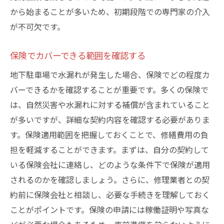
から始まることが多いため、初期段階での専門家の介入
ンス方法
が不可欠です。
定期的な点検で安心を維持
駐車場の清掃とメンテナンスの頻度
保険でカバーできる範囲を確認する
専門家による全面的な安全確認
地下駐車場で水漏れが発生した場合、保険でどの程度カ
防水機能の維持に必要なメンテナンス
バーできるかを確認することが重要です。多くの保険で
利用者の安全を確保するための対策
は、自然災害や水漏れに対する補償が含まれていること
メンテナンス計画の立案と実施
が多いですが、詳細な契約内容を確認する必要がありま
品川区での地下駐車場水漏れ事例とその解決策
す。保険適用範囲を把握しておくことで、修繕費用の負
過去の事例から学ぶ水漏れ対策
担を軽減することができます。まずは、自分の契約して
いる保険会社に連絡し、どのような条件下で保険が適用
成功事例に基づいた修繕方法
されるのかを確認しましょう。さらに、修理業者との契
水漏れ発生時の初期対応の重要性
約前に保険会社と相談し、必要な手続きを理解しておく
コミュニティでの情報共有とサポート
ことがポイントです。保険の申請には稼働証明や写真な
事例から見る修繕業者の選び方