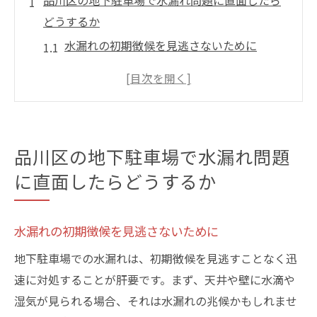
品川区の地下駐車場で水漏れ問題に直面したら
どうするか
水漏れの初期徴候を見逃さないために
迅速な対応が必要な理由とその手順
専門家に相談するタイミングとは
保険でカバーできる範囲を確認する
地元自治体のサポートを活用する
品川区の地下駐車場で水漏れ問題
水漏れ修繕後のメンテナンス計画
に直面したらどうするか
地下駐車場の水漏れの原因を知り未然に防ぐ方
法
水漏れの初期徴候を見逃さないために
雨季に備えるためのチェックポイント
地下駐車場での水漏れは、初期徴候を見逃すことなく迅
構造的な弱点を特定する方法
速に対処することが肝要です。まず、天井や壁に水滴や
水道管の経年劣化を確認する重要性
湿気が見られる場合、それは水漏れの兆候かもしれませ
定期的な点検で問題を未然に防ぐ