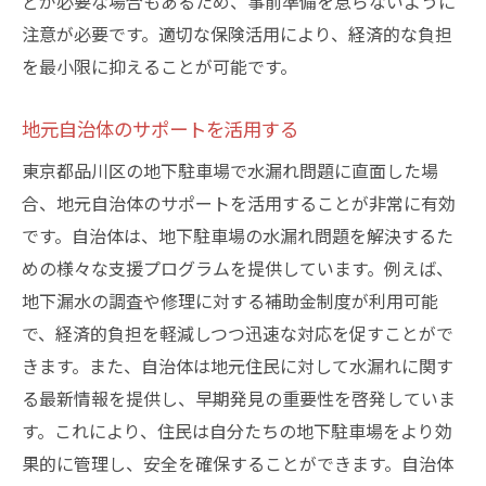
どが必要な場合もあるため、事前準備を怠らないように
品川区内での協力体制の構築
注意が必要です。適切な保険活用により、経済的な負担
地下駐車場の水漏れを防ぎ快適な駐車環境を保
を最小限に抑えることが可能です。
つ方法
地元自治体のサポートを活用する
快適な駐車環境のための日常管理
利用者が安心できる環境づくり
東京都品川区の地下駐車場で水漏れ問題に直面した場
最新の防水技術の導入とその効果
合、地元自治体のサポートを活用することが非常に有効
です。自治体は、地下駐車場の水漏れ問題を解決するた
水漏れ予防のための設備投資の考え方
めの様々な支援プログラムを提供しています。例えば、
利用者からのフィードバックを活かす方法
地下漏水の調査や修理に対する補助金制度が利用可能
持続可能な駐車環境のための長期計画
で、経済的負担を軽減しつつ迅速な対応を促すことがで
きます。また、自治体は地元住民に対して水漏れに関す
る最新情報を提供し、早期発見の重要性を啓発していま
す。これにより、住民は自分たちの地下駐車場をより効
果的に管理し、安全を確保することができます。自治体