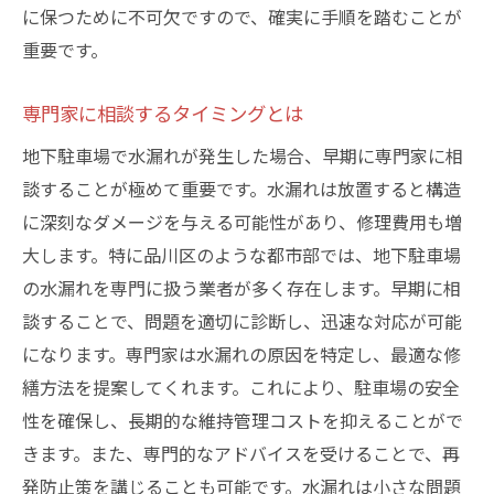
水漏れが引き起こす修繕コストの実態
に保つために不可欠ですので、確実に手順を踏むことが
車両保険でカバーされる範囲を理解する
重要です。
水漏れがもたらす駐車場利用者への不便
専門家に相談するタイミングとは
駐車場の資産価値への影響を最小限に
地下駐車場で水漏れが発生した場合、早期に専門家に相
地下駐車場の水漏れを早期発見するためのポイ
談することが極めて重要です。水漏れは放置すると構造
ント
に深刻なダメージを与える可能性があり、修理費用も増
水漏れ検出器の効果的な活用法
大します。特に品川区のような都市部では、地下駐車場
異常な湿度や水たまりのサインを見逃さな
の水漏れを専門に扱う業者が多く存在します。早期に相
い
談することで、問題を適切に診断し、迅速な対応が可能
月次点検項目に含めるべきチェックリスト
になります。専門家は水漏れの原因を特定し、最適な修
駐車場利用者からのフィードバックを活用
繕方法を提案してくれます。これにより、駐車場の安全
早期発見が可能にする修繕コストの削減
性を確保し、長期的な維持管理コストを抑えることがで
水漏れのサインを視覚的に識別する方法
きます。また、専門的なアドバイスを受けることで、再
発防止策を講じることも可能です。水漏れは小さな問題
安心して利用するための地下駐車場のメンテナ