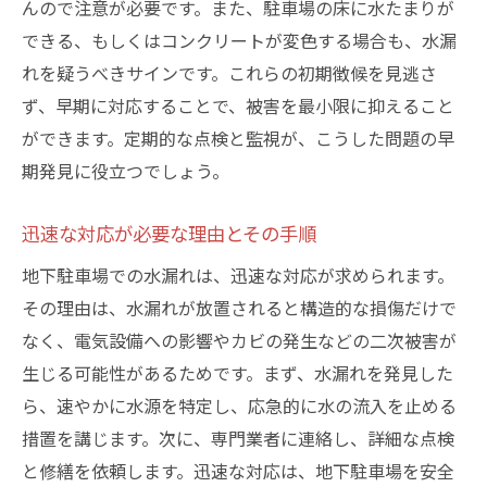
んので注意が必要です。また、駐車場の床に水たまりが
地下駐車場の排水システムの重要性
できる、もしくはコンクリートが変色する場合も、水漏
専門家による定期点検のメリット
れを疑うべきサインです。これらの初期徴候を見逃さ
地下駐車場での水漏れを防ぐための効果的な対
ず、早期に対応することで、被害を最小限に抑えること
策
ができます。定期的な点検と監視が、こうした問題の早
防水塗装の選び方とその効果
期発見に役立つでしょう。
排水溝の定期的な清掃方法
迅速な対応が必要な理由とその手順
構造強化のためのリノベーション案
地下駐車場での水漏れは、迅速な対応が求められます。
水漏れセンサーの設置で安心を確保
その理由は、水漏れが放置されると構造的な損傷だけで
プロによる防水工事の必要性
なく、電気設備への影響やカビの発生などの二次被害が
予防と修繕のコスト比較
生じる可能性があるためです。まず、水漏れを発見した
水漏れが与える地下駐車場と車両への影響とは
ら、速やかに水源を特定し、応急的に水の流入を止める
水漏れによる車両の損傷事例
措置を講じます。次に、専門業者に連絡し、詳細な点検
駐車場構造への長期的な影響
と修繕を依頼します。迅速な対応は、地下駐車場を安全