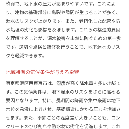
軟弱で、地下水の圧力が高まりやすいです。これによ
水道メーターの変化を使った漏水チェック
り、建物の基礎部分に亀裂や隙間が生じることが多く、
湿度計を使った漏水の早期発見
漏水のリスクが上がります。また、老朽化した配管や防
専門的な診断機器を用いた漏水検出
水処理の劣化も影響を及ぼします。これらの構造的要因
地下漏水が進行すると建物に与える深刻なダメ
を理解することが、漏水被害を未然に防ぐための第一歩
ージとは
です。適切な点検と補修を行うことで、地下漏水のリス
基礎構造の劣化とその影響
クを軽減できます。
地下漏水によるカビや腐食の進行
地域特有の気候条件が与える影響
建物全体の耐久性への影響
地下漏水が引き起こす健康問題
東京都港区西東京市は、湿度が高く降水量も多い地域で
す。この気候条件は、地下漏水のリスクをさらに高める
修理費用の増大と予防の重要性
要因となります。特に、長期間の降雨や集中豪雨は地下
長期的な視点で見る地下漏水のリスク
水位を急激に上昇させ、基礎構造にかかる圧力を増加さ
地下漏水を未然に防ぐ具体的な予防策とは
せます。また、季節ごとの温度差が大きいことも、コン
防水工事とその効果的な実施方法
クリートのひび割れや防水材の劣化を促進します。これ