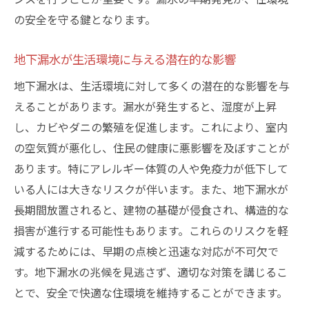
教訓
の安全を守る鍵となります。
過去の事例が示す地下漏水のリスク
地下漏水が生活環境に与える潜在的な影響
成功した対策事例とその効果
地下漏水は、生活環境に対して多くの潜在的な影響を与
失敗した事例から学ぶ予防策の重要性
えることがあります。漏水が発生すると、湿度が上昇
地域の特性に応じた具体的な対策
し、カビやダニの繁殖を促進します。これにより、室内
事例から見る住民の協力の大切さ
の空気質が悪化し、住民の健康に悪影響を及ぼすことが
他地域の事例から得られるインスピレーシ
あります。特にアレルギー体質の人や免疫力が低下して
ョン
いる人には大きなリスクが伴います。また、地下漏水が
専門業者と協力して地下漏水対策を強化しよう
長期間放置されると、建物の基礎が侵食され、構造的な
信頼できる専門業者の選び方
損害が進行する可能性もあります。これらのリスクを軽
業者とのコミュニケーションとその重要性
減するためには、早期の点検と迅速な対応が不可欠で
す。地下漏水の兆候を見逃さず、適切な対策を講じるこ
専門的なアドバイスを活かした対策強化
とで、安全で快適な住環境を維持することができます。
契約書で確認すべきポイント