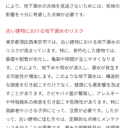
定期的なメンテナンスの重要性と方法
により、地下漏水の兆候を見逃さないためには、気候の
環境に適した建材の選び方
影響を十分に考慮した点検が必要です。
雨水の適切な排水システムの構築
古い建物における地下漏水のリスク
効果的な換気の確保
専門家による定期点検とその利点
東京都港区西東京市では、古い建物における地下漏水の
リスクが高まっています。特に、老朽化した建物では、
地下漏水の兆候を見逃さないために定期点検の
基礎や配管が劣化し、亀裂や隙間が生じやすくなりま
重要性
す。これにより、地下水や雨水が浸入し、漏水が発生す
定期点検の頻度とその理由
る可能性が増加します。このような地下漏水は、構造的
素人でもできる簡単なチェック方法
な損害を引き起こすだけでなく、健康にも悪影響を及ぼ
専門業者による点検の利点
すことがあります。カビやバイ菌が繁殖し、アレルギー
点検時に発見された問題の迅速な対応方法
や呼吸器系の疾患を引き起こす危険性があります。特に
点検記録の重要性と管理方法
高齢者や小さな子供にとって、注意が必要です。したが
定期点検を習慣化するためのヒント
って、古い建物に住む方々は、定期的な点検とメンテナ
東京都港区西東京市での地下漏水事例から学ぶ
ンスを行うことが重要です。漏水の早期発見が、住環境