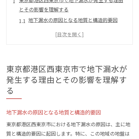
東京都港区西東京市で地下漏水が発生する理由
とその影響を理解する
地下漏水の原因となる地質と構造的要因
地域特有の気候条件が与える影響
古い建物における地下漏水のリスク
地下漏水が生活環境に与える潜在的な影響
地下漏水が引き起こす都市部のインフラ問
東京都港区西東京市で地下漏水が
題
発生する理由とその影響を理解す
東京都港区西東京市での具体的な影響事例
る
地下漏水を早期発見するための効果的なチェッ
クポイント
地下漏水の原因となる地質と構造的要因
地下漏水の初期兆候を見逃さない方法
視覚的な確認ポイントとその重要性
東京都港区西東京市における地下漏水の原因は、主に地
質と構造的要因に起因します。特に、この地域の地盤は
音や異臭による地下漏水の検知方法