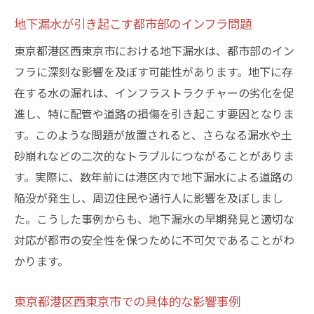
業者の評価とフィードバックの取り方
地下漏水が引き起こす都市部のインフラ問題
業者との長期的な協力関係の築き方
東京都港区西東京市における地下漏水は、都市部のイン
住環境を守るために今すぐ始める地下漏水対策
フラに深刻な影響を及ぼす可能性があります。地下に存
身近にできる地下漏水対策の具体例
在する水の漏れは、インフラストラクチャーの劣化を促
今すぐ始める定期的な点検の初歩
進し、特に配管や道路の損傷を引き起こす要因となりま
住宅全体の防水性能を見直す
す。このような問題が放置されると、さらなる漏水や土
実践的なメンテナンス計画の立て方
砂崩れなどの二次的なトラブルにつながることがありま
す。実際に、数年前には港区内で地下漏水による道路の
迅速な対応がもたらす住環境の改善
陥没が発生し、周辺住民や通行人に影響を及ぼしまし
住環境を守るためのコミュニティ活動
た。こうした事例からも、地下漏水の早期発見と適切な
対応が都市の安全性を保つために不可欠であることがわ
かります。
東京都港区西東京市での具体的な影響事例