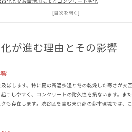
都市化と交通量増加によるコンクリート劣化
環境要因がもたらすコンクリートの長期的な損傷
劣化したコンクリートがもたらす安全面の懸念
劣化する前に知っておくべき予防策
渋谷区で特に注意が必要な劣化パターン
劣化が進む理由とその影響
区でのコンクリートひび割れ事例から学ぶ補修の重要性
渋谷区で発生した典型的なひび割れ事例
影響
ひび割れの早期発見が重要な理由
ひび割れ放置が引き起こす住環境への影響
を及ぼします。特に夏の高温多湿と冬の乾燥した寒さが交
地域特性を考慮した補修計画の立て方
き起こしやすく、コンクリートの耐久性を損ないます。ま
スクも存在します。渋谷区を含む東京都の都市環境では、
補修事例から学ぶ効果的な対策
渋谷区の住民が取るべき防護策
技術で解決！東京のひび割れ補修法