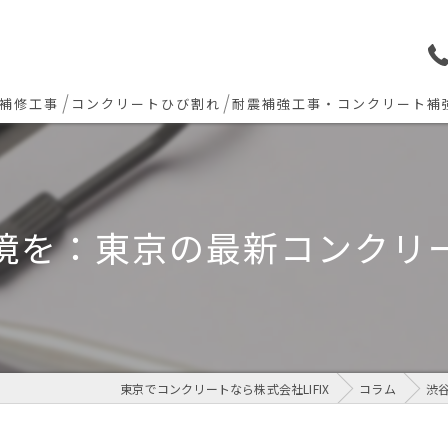
補修工事
コンクリートひび割れ
耐震補強工事・コンクリート補
ョン下地補修
炭素繊維シート補強工法
ト欠損 色合わせ補修
境を：東京の最新コンクリ
工事(セルフレベリング)
リート・土間モルタル工事
東京でコンクリートなら株式会社LIFIX
コラム
渋