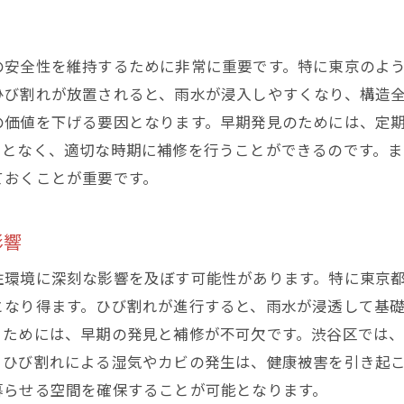
補修成功による地域の安全性向上の実例
未来に繋がる補修の成功要因
の安全性を維持するために非常に重要です。特に東京のよ
ひび割れが放置されると、雨水が浸入しやすくなり、構造
の価値を下げる要因となります。早期発見のためには、定
ことなく、適切な時期に補修を行うことができるのです。
ておくことが重要です。
影響
住環境に深刻な影響を及ぼす可能性があります。特に東京
となり得ます。ひび割れが進行すると、雨水が浸透して基
ぐためには、早期の発見と補修が不可欠です。渋谷区では
、ひび割れによる湿気やカビの発生は、健康被害を引き起
暮らせる空間を確保することが可能となります。