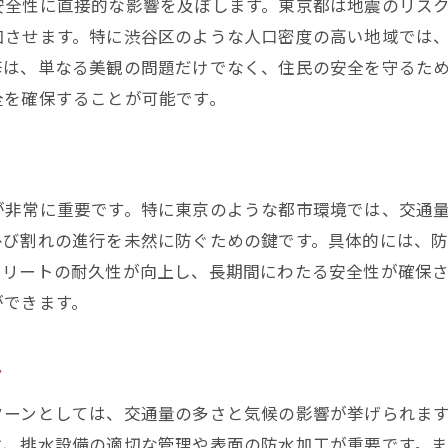
安全性に直接的な影響を及ぼします。東京都は地震のリス
区の住環境を守るために知っておきたいコンクリート補修
加させます。特に渋谷区のような人口密度の高い地域では
補修前に考慮すべき環境要因
修は、単なる美観の問題だけでなく、住民の安全を守るた
住民の安全を第一に考えた補修計画
全を確保することが可能です。
コストパフォーマンスに優れた補修方法
長期的な視点で見る補修の効果
地域コミュニティとの協力による補修
が非常に重要です。特に東京のような都市環境では、交通
補修後の持続的な住環境改善策
ひび割れの進行を未然に防ぐための鍵です。具体的には、
でのコンクリート補修費用とその効果
クリートの耐久性が向上し、長期間にわたる安全性が確保
補修費用を左右する要因とは
ができます。
費用対効果を高めるための補修計画
長期的な投資としての補修の位置付け
ン
渋谷区での実際の補修費用例
ターンとしては、交通量の多さと気候の影響が挙げられま
予算内で最大の効果を得るための工夫
は、排水設備の適切な管理や表面の防水加工が重要です。