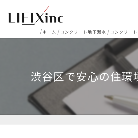
ホーム
コンクリート地下漏水
コンクリート
地下室漏水
新築マンシ
地下・半地下駐車場 漏水
コンクリー
渋谷区で安心の住環
エレベーターピット漏水・止水工事
床レベラー
打継ぎ部・コールドジョイント漏水
土間コンク
配管貫通部・スリーブ周り漏水