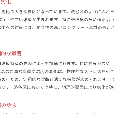
ト劣化
最新のコンクリート補修技術とは
ト劣化の大きな要因となっています。渋谷区のように人と
テクノロジーの進化が補修に与える影響
進行しやすい環境が生まれます。特に交通量の多い道路沿
効果的な補修を実現するための技術選定
劣化への対策には、耐久性の高いコンクリート素材の選定
コンクリート補修のための最新機材の活用法
渋谷区で適用される補修技術の実例
東京の未来を支える補修技術の展望
期的な損傷
で安心の住環境を守るコンクリート補修の流れ
市環境特有の要因によって加速されます。特に排気ガスや
調査から始める補修計画の流れ
気温の急激な変動や湿度の変化は、物理的なストレスを引
劣化の診断と適切な補修方法の選定
縮めるため、定期的な診断と適切な補修が求められます。
施工の工程と安全管理の重要性
能です。渋谷区においては特に、地理的要因により劣化が
補修後のメンテナンスとフォローアップ
地域の特性に応じた補修プロセスの工夫
面の懸念
渋谷区の住民が知っておくべき補修ステップ