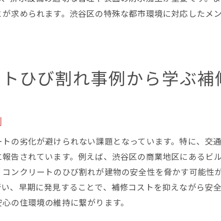
補修後のコスト削減効果の概算
とが求められます。渋谷区の特殊な都市環境に対応したメ
いの安全を確保するために必要な補修技術の選び方
適切な技術を選定するための基準
住環境に最適な技術の見極め方
ートひび割れ事例から学ぶ補
渋谷区で推奨される補修技術の概要
技術選定において考慮すべき安全基準
住民の声を反映した技術選定の重要性
例
将来を見据えた技術選定のポイント
ートの劣化が避けられない課題となっています。特に、交
区での実例が示すコンクリート補修の成功事例
に報告されています。例えば、渋谷区の商業地区にあるビ
成功事例から学ぶ補修のポイント
、コンクリートのひび割れが建物の安全性を脅かす可能性
住環境改善に寄与した補修事例
行い、早期に発見することで、補修コストを抑えながら安
渋谷区での具体的な補修プロジェクト紹介
安心の住環境の維持に繋がります。
住民からのフィードバックを活かした成功事例