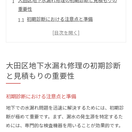
大田区地下水漏れ修理の初期診断と見積もりの
重要性
初期診断における注意点と準備
信頼できる業者を見極めるポイント
見積もり取得時の重要な質問事項
修理内容に応じた費用の内訳
見積もり比較の基準とその活用法
大田区地下水漏れ修理の初期診断
初期診断の結果を基にした修理計画の立案
と見積もりの重要性
地下水漏れの原因特定と大田区での修理費用の
内訳
初期診断における注意点と準備
よくある地下水漏れの原因とその特徴
地下での水漏れ問題を迅速に解決するためには、初期診
原因特定に必要なプロセスと方法
断が極めて重要です。まず、漏水の発生源を特定するた
修理費用に影響を与える要因
めには、専門的な検査機器を用いることが効果的です。
大田区特有の修理工法とその価格帯