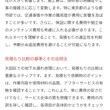
性が大きく影響します。施工費は、技術者の熟練度や工
見積もり内容の透明性を確保するために
事の複雑さに応じて変動します。特に東京都のような都
価格競争を利用したコスト削減術
市部では、交通事情や作業の難易度が費用に影響を及ぼ
適正価格を見極めるためのヒント
すことが多いです。さらに、保証に関する費用や施工後
水漏れ修理の成功事例から学ぶ大田区での地下
のメンテナンス費用も考慮に入れる必要があります。こ
水漏れ対策
れらすべてを理解することで、見積もりの適正性を判断
成功事例に見る効果的な修理方法
し、予期せぬ追加費用を避けることが可能になります。
事例を通じたリスク管理とその実践
見積もり比較の基準とその活用法
大田区における成功要因の分析
大田区での地下水漏れ修理において、見積もりの比較は
修理後の顧客満足度を高めるポイント
重要なステップです。まず、見積もり依頼時のポイント
長期的な視点での対策とその効果
は、作業内容や使用材料の品質、アフターサービスの有
成功事例から学ぶ業者選定のポイント
無を確認することです。これにより、単に費用の安さだ
けでなく、サービス全体の質を把握できます。費用の内
訳を詳しく確認し、各項目が具体的かどうかをチェック