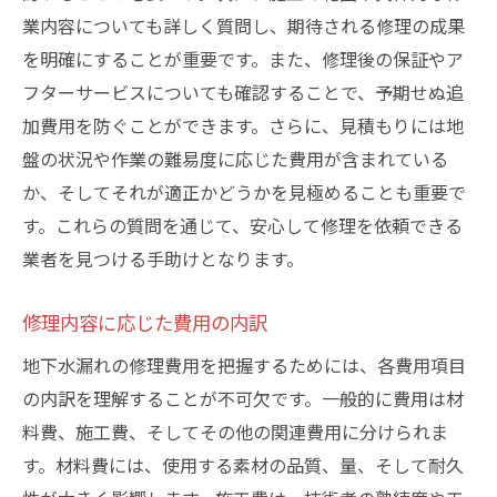
業内容についても詳しく質問し、期待される修理の成果
の迅速な対応策
を明確にすることが重要です。また、修理後の保証やア
放置による構造的なリスクとその影響
フターサービスについても確認することで、予期せぬ追
迅速な対応が求められる理由とその背景
加費用を防ぐことができます。さらに、見積もりには地
早期発見のための兆候とサイン
盤の状況や作業の難易度に応じた費用が含まれている
緊急時の対応手順と安全対策
か、そしてそれが適正かどうかを見極めることも重要で
放置によるコスト増加のリスクを回避する
す。これらの質問を通じて、安心して修理を依頼できる
方法
業者を見つける手助けとなります。
建物の長寿命化を図るためのポイント
修理内容に応じた費用の内訳
複数業者からの見積もり取得のメリットと大田
区での実践法
地下水漏れの修理費用を把握するためには、各費用項目
見積もり取得の効果的な方法と手順
の内訳を理解することが不可欠です。一般的に費用は材
料費、施工費、そしてその他の関連費用に分けられま
メリットを最大化するための比較ポイント
す。材料費には、使用する素材の品質、量、そして耐久
異なる業者の提案を活用する方法