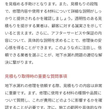
過去の実績と顧客レビューの重要性
を見極める手助けとなります。また、見積もりの段階
適切な業者とのコミュニケーション法
で、修理内容や使用する材料について詳細な説明がしっ
見積もり内容の確認と交渉術
かりと提供されるかを確認しましょう。透明性のある見
積もりを提示する業者は、顧客に対する誠実さを示して
業者の技術力と使用機材の評価
いると言えます。さらに、アフターサービスや保証の内
地元の業者を選ぶメリットとデメリット
容について、具体的な説明を求めることで、修理後の安
大田区地下水漏れ修理後のアフターサービスと
心感を得ることができます。このような点に注目し、信
保証内容の確認方法
頼できる業者を選ぶことが、地下水漏れ問題の適切な解
アフターサービスの種類とその内容
決に繋がります。
保証期間の長さとその重要性
修理後の定期メンテナンスの必要性
見積もり取得時の重要な質問事項
トラブル発生時の対処法と連絡先
地下水漏れの修理を依頼する際、見積もりの内容は非常
保証内容の確認方法と注意点
に重要です。まず、修理に使用する材料の種類や品質に
アフターサービスが充実した業者の選び方
ついて質問し、これが費用にどのように影響するかを確
認することが必要です。次に、施工の範囲や具体的な作
地下水漏れ放置による建物への影響と大田区で