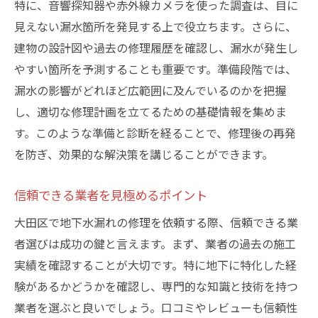
特に、音響探知器や赤外線カメラを使った調査は、目に
費用を抑えるための工夫とアイデア
見えない漏水箇所を発見する上で役立ちます。さらに、
修理費用の透明性を確保するために
建物の設計図や過去の修理履歴を確認し、漏水が発生し
大田区での地下水漏れ修理に関するよくある質
やすい箇所を予測することも重要です。準備段階では、
問とその解決策
漏水の影響がどれほど広範囲に及んでいるのかを把握
修理期間中の居住環境への影響
し、適切な修理計画を立てるための基礎情報を集めま
修理後の再発防止策について
す。このような準備と診断を経ることで、修理後の再発
を防ぎ、効果的な解決策を講じることができます。
費用に関する一般的な質問と回答
修理保証についての詳細と確認項目
信頼できる業者を見極めるポイント
大田区での信頼できる業者の選び方
大田区で地下水漏れの修理を依頼する際、信頼できる業
DIYでの修理とプロに依頼する場合の比較
者選びは成功の鍵と言えます。まず、業者の過去の施工
修理業者の選び方：大田区での地下水漏れ対策
実績を確認することが大切です。特に地下に特化した経
の適切なアプローチ
験があるかどうかを確認し、専門的な知識と技術を持つ
業者選定における基準とチェックポイント
業者を選ぶと良いでしょう。口コミやレビューも信頼性