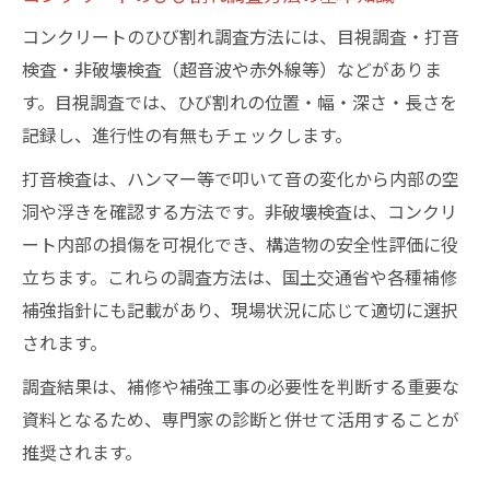
コンクリート割れてる時の調査票記入の工
コンクリートのひび割れ調査方法には、目視調査・打音
夫
検査・非破壊検査（超音波や赤外線等）などがありま
見逃せないコンクリート割れの許容範囲
す。目視調査では、ひび割れの位置・幅・深さ・長さを
コンクリート割れてる時の許容範囲を正し
記録し、進行性の有無もチェックします。
く理解
打音検査は、ハンマー等で叩いて音の変化から内部の空
クラックの許容範囲と危険度のチェック手
洞や浮きを確認する方法です。非破壊検査は、コンクリ
順
ート内部の損傷を可視化でき、構造物の安全性評価に役
割れてる基礎の補修判断に役立つ指針を紹
立ちます。これらの調査方法は、国土交通省や各種補修
介
補強指針にも記載があり、現場状況に応じて適切に選択
コンクリートひび割れ調査方法と許容基準
されます。
の違い
調査結果は、補修や補強工事の必要性を判断する重要な
許容範囲を超えた割れてる場合の注意事項
資料となるため、専門家の診断と併せて活用することが
クラック調査方法を詳しく知るポイント
推奨されます。
コンクリート割れてる時の調査方法徹底解