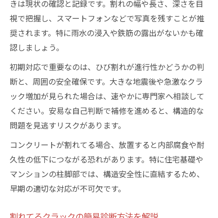
流れ
きは現状の確認と記録です。割れの幅や長さ、深さを目
ひび割れ調査方法で見逃せないポイントを
視で把握し、スマートフォンなどで写真を残すことが推
解説
奨されます。特に雨水の浸入や鉄筋の露出がないかも確
認しましょう。
割れてる場合に参考にしたい補修補強指針
pdf
初期対応で重要なのは、ひび割れが進行性かどうかの判
調査票記入例で割れてる箇所を正確に記録
断と、周囲の安全確保です。大きな地震後や急激なクラ
する方法
ック増加が見られた場合は、速やかに専門家へ相談して
ひび割れ調査で割れてる基礎の危険度を判
ください。安易な自己判断で補修を進めると、構造的な
定
問題を見逃すリスクがあります。
割れてる基礎の危険度を判断する秘訣
コンクリートが割れてる場合、放置すると内部腐食や耐
コンクリート割れてる箇所の危険度判断の
久性の低下につながる恐れがあります。特に住宅基礎や
コツ
マンションの柱脚部では、構造安全性に直結するため、
早期の適切な対応が不可欠です。
クラック幅と深さで基礎の割れてる度合い
を評価
割れてるクラックの簡易診断方法を解説