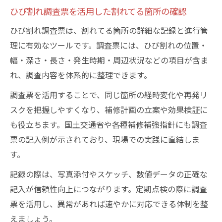
説
ひび割れ調査票を活用した割れてる箇所の確認
クラック調査方法と補修補強指針の基礎知
ひび割れ調査票は、割れてる箇所の詳細な記録と進行管
識
理に有効なツールです。調査票には、ひび割れの位置・
割れてる基礎の調査に必要な準備と道具と
幅・深さ・長さ・発生時期・周辺状況などの項目が含ま
は
れ、調査内容を体系的に整理できます。
コンクリートひび割れ調査のプロが使う手
調査票を活用することで、同じ箇所の経時変化や再発リ
法
スクを把握しやすくなり、補修計画の立案や効果検証に
割れてる時に参考にしたい調査票記入例
も役立ちます。国土交通省や各種補修補強指針にも調査
票の記入例が示されており、現場での実践に直結しま
す。
記録の際は、写真添付やスケッチ、数値データの正確な
記入が信頼性向上につながります。定期点検の際に調査
票を活用し、異常があれば速やかに対応できる体制を整
えましょう。