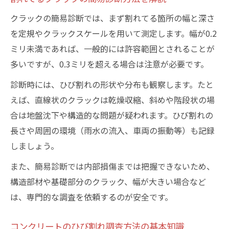
コンクリートが割れてる時に役立つ許容範
囲知識
クラックの簡易診断では、まず割れてる箇所の幅と深さ
を定規やクラックスケールを用いて測定します。幅が0.2
割れてる基礎の補修に必要な調査と手順を
ミリ未満であれば、一般的には許容範囲とされることが
解説
多いですが、0.3ミリを超える場合は注意が必要です。
コンクリート割れの危険度と補強指針最新
情報
診断時には、ひび割れの形状や分布も観察します。たと
えば、直線状のクラックは乾燥収縮、斜めや階段状の場
自宅のクラック診断を成功させる手順
合は地盤沈下や構造的な問題が疑われます。ひび割れの
コンクリートが割れてる時のセルフ診断ポ
長さや周囲の環境（雨水の流入、車両の振動等）も記録
イント
しましょう。
自宅でできるクラック簡易調査方法の流れ
また、簡易診断では内部損傷までは把握できないため、
割れてる基礎の診断で注意すべき許容範囲
構造部材や基礎部分のクラック、幅が大きい場合など
とは
は、専門的な調査を依頼するのが安全です。
補修補強指針pdfを活用したセルフチェック
術
コンクリートのひび割れ調査方法の基本知識