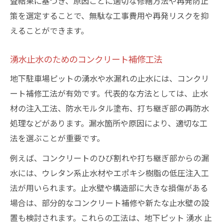
査結果に基づき、原因ごとに適切な修繕方法や再発防止
策を選定することで、無駄な工事費用や再発リスクを抑
えることができます。
湧水止水のためのコンクリート補修工法
地下駐車場ピットの湧水や水漏れの止水には、コンクリ
ート補修工法が有効です。代表的な方法としては、止水
材の注入工法、防水モルタル塗布、打ち継ぎ部の再防水
処理などがあります。漏水箇所や原因により、適切な工
法を選ぶことが重要です。
例えば、コンクリートのひび割れや打ち継ぎ部からの漏
水には、ウレタン系止水材やエポキシ樹脂の低圧注入工
法が用いられます。止水壁や構造部に大きな損傷がある
場合は、部分的なコンクリート補修や新たな止水壁の設
置も検討されます。これらの工法は、地下ピット 湧水 止