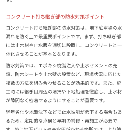
地下駐車場水漏れ時の調査依頼の注意点
調査費用トラブルを防ぐための交渉術
コンクリート打ち継ぎ部の防水対策ポイント
地下ピットで湧水が見られた時の対応策
コンクリート打ち継ぎ部の防水対策は、地下駐車場の水
地下ピット湧水発生時に取るべき応急措置
漏れを防ぐ上で最重要ポイントです。まず、打ち継ぎ部
地下駐車場ピットの湧水原因と調査手順
には止水材や止水版を適切に設置し、コンクリートと一
湧水止水のためのコンクリート補修工法
体化させることが基本となります。
地下駐車場のピット湧水と水漏れ再発防止
防水対策では、エポキシ樹脂注入や止水セメントの充
専門業者に依頼する際のチェックポイント
填、防水シートや止水壁の設置など、現場状況に応じた
地下 駐車場 水漏れの根本原因と確認手順
複数の方法を組み合わせることが効果的です。また、施
地下駐車場水漏れの主な発生原因を徹底解
工時には継ぎ目周辺の清掃や下地処理を徹底し、止水材
説
が隙間なく密着するようにすることが重要です。
コンクリート打ち継ぎ部の劣化と漏水の関
経年劣化や地盤沈下などで止水性能が低下する場合もあ
係
るため、定期的な点検と早期の補修・再施工が必要で
地下駐車場水漏れの原因調査手順と注意点
す。特に地下ピットや高水圧がかかる箇所では、より強