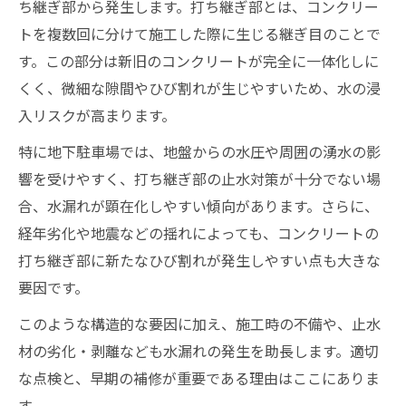
ち継ぎ部から発生します。打ち継ぎ部とは、コンクリー
地下駐車場水漏れの原因を見極める方法
トを複数回に分けて施工した際に生じる継ぎ目のことで
止水壁コンクリートの機能と補修ポイント
す。この部分は新旧のコンクリートが完全に一体化しに
地下駐車場で活躍する止水壁コンクリート
くく、微細な隙間やひび割れが生じやすいため、水の浸
の役割
入リスクが高まります。
止水壁コンクリートの水漏れ原因と特徴解
特に地下駐車場では、地盤からの水圧や周囲の湧水の影
説
響を受けやすく、打ち継ぎ部の止水対策が十分でない場
地下駐車場水漏れ時の止水壁補修ポイント
合、水漏れが顕在化しやすい傾向があります。さらに、
コンクリート止水壁の強化方法と防水対策
経年劣化や地震などの揺れによっても、コンクリートの
止水壁の補修事例に学ぶ効果的な対応策
打ち継ぎ部に新たなひび割れが発生しやすい点も大きな
水漏れ調査費用の負担は誰になるのか
要因です。
地下駐車場水漏れ調査費用の負担区分とは
このような構造的な要因に加え、施工時の不備や、止水
水漏れ原因別に変わる調査費用の考え方
材の劣化・剥離なども水漏れの発生を助長します。適切
管理会社とオーナーの費用負担ポイント
な点検と、早期の補修が重要である理由はここにありま
す。