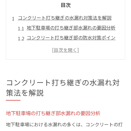
目次
コンクリート打ち継ぎの水漏れ対策法を解説
地下駐車場の打ち継ぎ部水漏れの要因分析
コンクリート打ち継ぎ部の防水対策ポイン
ト
地下駐車場で多い打ち継ぎ漏水と補修方法
漏水リスク低減のための点検と予防策
地下駐車場の水漏れ発見時初期対応の流れ
コンクリート打ち継ぎの水漏れ対
地下駐車場で水漏れが起きた時の初動とは
策法を解説
地下駐車場水漏れ時の迅速な初期対応手順
初動で注意すべき漏水箇所のチェック方法
地下駐車場の打ち継ぎ部水漏れの要因分析
地下駐車場水漏れが与える建物への影響
地下駐車場における水漏れの多くは、コンクリートの打
応急処置で被害を最小限に抑えるコツ