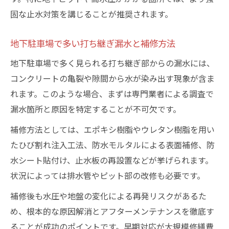
防水層の状態確認と劣化サインの見分け方
固な止水対策を講じることが推奨されます。
水漏れ原因特定のための現地調査ポイント
地下駐車場で多い打ち継ぎ漏水と補修方法
地下駐車場で多く見られる打ち継ぎ部からの漏水には、
コンクリートの亀裂や隙間から水が染み出す現象が含ま
れます。このような場合、まずは専門業者による調査で
漏水箇所と原因を特定することが不可欠です。
補修方法としては、エポキシ樹脂やウレタン樹脂を用い
たひび割れ注入工法、防水モルタルによる表面補修、防
水シート貼付け、止水板の再設置などが挙げられます。
状況によっては排水管やピット部の改修も必要です。
補修後も水圧や地盤の変化による再発リスクがあるた
め、根本的な原因解消とアフターメンテナンスを徹底す
ることが成功のポイントです。早期対応が大規模修繕費